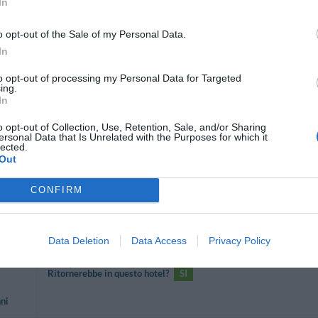
In
nni
o opt-out of the Sale of my Personal Data.
In
Ritornerebbe in questo hotel?
SI
to opt-out of processing my Personal Data for Targeted
ing.
lo
In
o opt-out of Collection, Use, Retention, Sale, and/or Sharing
ersonal Data that Is Unrelated with the Purposes for which it
lected.
Out
Ritornerebbe in questo hotel?
SI
CONFIRM
lo
Data Deletion
Data Access
Privacy Policy
Ritornerebbe in questo hotel?
SI
nni