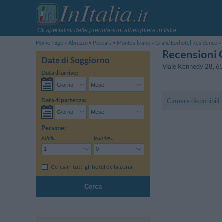
Gli specialisti delle prenotazioni alberghiere in Italia
Home Page
Abruzzo
Pescara
Montesilvano
Grand Eurhotel Residence
Recensioni 
Date di Soggiorno
Viale Kennedy 28
,
6
Data di arrivo:
Data di partenza:
Camere disponibili
Persone:
Adulti:
Bambini:
Cerca in tutti gli hotel della zona
Cerca