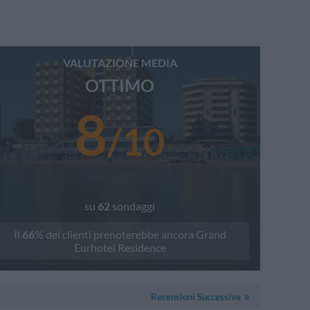
VALUTAZIONE MEDIA
OTTIMO
8
/
10
su
62
sondaggi
Il
66
% dei clienti prenoterebbe ancora
Grand
Eurhotel Residence
Recensioni Successive