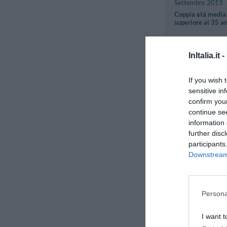
Settembre 2013
Coppia età media
superiore ai 35 a
Liutauras
InItalia.it -
Lituania
Settembre 2013
If you wish 
Famiglia con figli
sensitive in
piccoli
confirm you
continue se
information 
Domenico
Italia
further disc
Maggio 2013
participants
Famiglia con figli
Downstream 
piccoli
Simona
Persona
Italia
Aprile 2013
I want t
Coppia età media