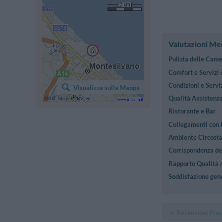
Valutazioni Me
Pulizia delle Cam
Comfort e Servizi
Condizioni e Serviz
Visualizza sulla Mappa
Qualità Assistenza
Ristorante e Bar
Collegamenti con l
Ambiente Circost
Corrispondenza des
Rapporto Qualità 
Soddisfazione gen
Recensioni Pre