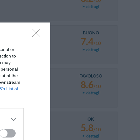
/10
dettagli
BUONO
7.4
/10
sonal or
dettagli
ection to
ou may
 personal
out of the
FAVOLOSO
8.6
 downstream
/10
B’s List of
dettagli
OK
5.8
/10
dettagli