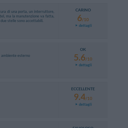
CARINO
ura di una porta, un interruttore,
6
otel, ma la manutenzione va fatta,
/10
due stelle sono accettabili.
dettagli
OK
5.6
l' ambiente esterno
/10
dettagli
ECCELLENTE
9.4
/10
dettagli