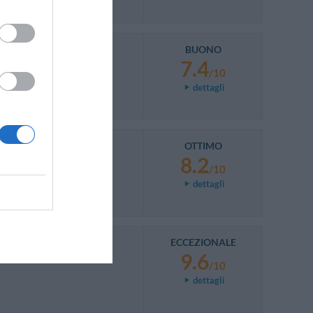
BUONO
7.4
/10
dettagli
OTTIMO
8.2
/10
dettagli
ECCEZIONALE
9.6
/10
dettagli