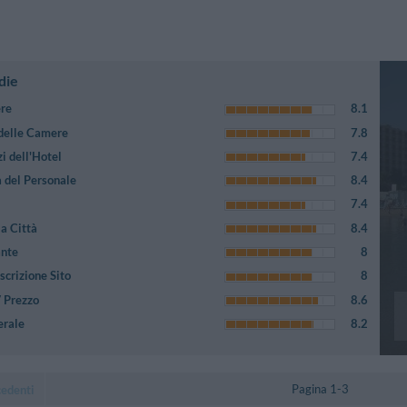
die
ere
8.1
 delle Camere
7.8
i dell'Hotel
7.4
 del Personale
8.4
7.4
a Città
8.4
ante
8
crizione Sito
8
/ Prezzo
8.6
erale
8.2
Pagina 1-3
cedenti