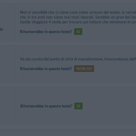
Non e' possibile che ci siano cose come un'asse del water, la serrat
che in tre anni non siano mai stati riparati. Sarebbe un gran bel h
inutile sfoggiare 4 stelle per trovare poi rotture che nemmeno in un 
lo
Ritornerebbe in questo hotel?
SI
Va più curato dal punto di vista di manutenzione, trascuratezza del
Ritornerebbe in questo hotel?
NON SO
Ritornerebbe in questo hotel?
SI