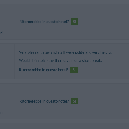
Ritornerebbe in questo hotel?
SI
nni
Very pleasant stay and staff were polite and very helpful.
Would definitely stay there again on a short break.
Ritornerebbe in questo hotel?
SI
Ritornerebbe in questo hotel?
SI
nni