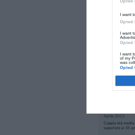
Opted 
superiore ai 35 a
I want t
Silvio
Opted 
Italia
Aprile 2013
I want 
Advertis
Viaggiatore Singo
Opted 
Business
I want t
of my P
was col
Silvio
Opted 
Italia
Aprile 2013
Viaggiatore Singo
Business
Angelo
Italia
Aprile 2013
Coppia età media
superiore ai 35 a