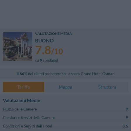
VALUTAZIONE MEDIA
BUONO
7.8
/
10
su
9
sondaggi
Il
66
% dei clienti prenoterebbe ancora
Grand Hotel Osman
Tariffe
Mappa
Struttura
Valutazioni Medie
Pulizia delle Camere
9
Comfort e Servizi delle Camere
9
Condizioni e Servizi dell'Hotel
8.6