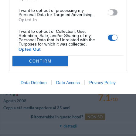
Coppia età media inferiore ai 35 anni
I want to opt-out of processing my
Personal Data for Targeted Advertising.
Ritornerebbe in questo hotel?
SI
Opted In
dettagli
I want to opt-out of Collection, Use,
Retention, Sale, and/or Sharing of my
BUONO
Yves
Personal Data that Is Unrelated with the
Belgio
7.3
Purposes for which it was collected.
/10
Opted Out
Agosto 2008
Coppia età media superiore ai 35 anni
CONFIRM
Ritornerebbe in questo hotel?
SI
dettagli
Data Deletion
Data Access
Privacy Policy
BUONO
Giancarlo
Italia
7.1
/10
Agosto 2008
Coppia età media superiore ai 35 anni
Ritornerebbe in questo hotel?
NON SO
dettagli