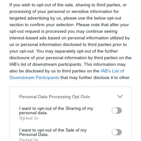
If you wish to opt-out of the sale, sharing to third parties, or
Mauro
5.4
processing of your personal or sensitive information for
Italia
/10
targeted advertising by us, please use the below opt-out
Agosto 2012
section to confirm your selection. Please note that after your
Famiglia con figli grandi
opt-out request is processed you may continue seeing
Un Hotel menzionato come un 4 stelle superiore ma che secondo me ne
interest-based ads based on personal information utilized by
merita al massimo 3.
us or personal information disclosed to third parties prior to
your opt-out. You may separately opt-out of the further
Ritornerebbe in questo hotel?
NO
disclosure of your personal information by third parties on the
dettagli
IAB’s list of downstream participants. This information may
also be disclosed by us to third parties on the
IAB’s List of
OTTIMO
Sante
Downstream Participants
that may further disclose it to other
Italia
8
third parties.
/10
Agosto 2010
Famiglia con figli piccoli
Personal Data Processing Opt Outs
Ritornerebbe in questo hotel?
SI
I want to opt-out of the Sharing of my
personal data.
dettagli
Opted In
BUONO
Alfonso
I want to opt-out of the Sale of my
Italia
7
Personal Data.
/10
Opted In
Agosto 2009