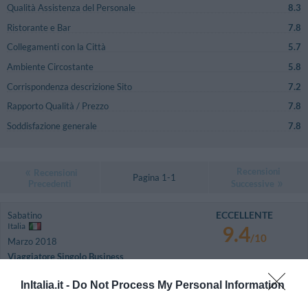
Qualità Assistenza del Personale
8.3
Ristorante e Bar
7.8
Collegamenti con la Città
5.7
Ambiente Circostante
5.8
Corrispondenza descrizione Sito
7.2
Rapporto Qualità / Prezzo
7.8
Soddisfazione generale
7.8
Recensioni
Recensioni
Pagina 1-1
Precedenti
Successive
ECCELLENTE
Sabatino
Italia
9.4
/10
Marzo 2018
Viaggiatore Singolo Business
Ritornerebbe in questo hotel?
SI
InItalia.it -
Do Not Process My Personal Information
dettagli