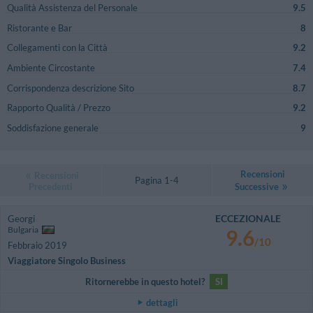
Qualità Assistenza del Personale
9.5
Ristorante e Bar
8
Collegamenti con la Città
9.2
Ambiente Circostante
7.4
Corrispondenza descrizione Sito
8.7
Rapporto Qualità / Prezzo
9.2
Soddisfazione generale
9
Recensioni
Recensioni
Pagina 1-4
Precedenti
Successive
ECCEZIONALE
Georgi
Bulgaria
9.6
/10
Febbraio 2019
Viaggiatore Singolo Business
Ritornerebbe in questo hotel?
SI
dettagli