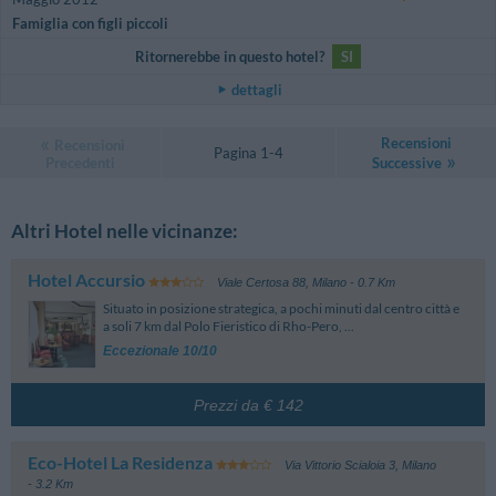
Famiglia con figli piccoli
Ritornerebbe in questo hotel?
SI
dettagli
Recensioni
Recensioni
Pagina 1-4
Precedenti
Successive
Altri Hotel nelle vicinanze:
Hotel Accursio
Viale Certosa 88
,
Milano
- 0.7 Km
Situato in posizione strategica, a pochi minuti dal centro città e
a soli 7 km dal Polo Fieristico di Rho-Pero, ...
Eccezionale 10/10
Prezzi da € 142
Eco-Hotel La Residenza
Via Vittorio Scialoia 3
,
Milano
- 3.2 Km