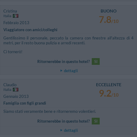
BUONO
Cristina
Italia
7.8
/10
Febbraio 2013
Viaggiatore con amici/colleghi
Gentilissimo il personale, peccato la camera con finestre all'altezza di 4
metri, per il resto buona pulizia e arredi recenti.
Ci tornerò!
Ritornerebbe in questo hotel?
SI
dettagli
ECCELLENTE
Claudio
Italia
9.2
/10
Gennaio 2013
Famiglia con figli grandi
Siamo stati veramente bene e ritorneremo volentieri.
Ritornerebbe in questo hotel?
SI
dettagli