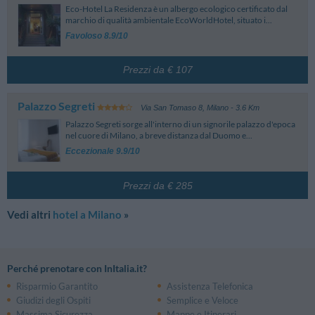
Eco-Hotel La Residenza è un albergo ecologico certificato dal
marchio di qualità ambientale EcoWorldHotel, situato i...
Favoloso 8.9/10
Prezzi da € 107
Palazzo Segreti
Via San Tomaso 8
,
Milano
- 3.6 Km
Palazzo Segreti sorge all'interno di un signorile palazzo d'epoca
nel cuore di Milano, a breve distanza dal Duomo e...
Eccezionale 9.9/10
Prezzi da € 285
Vedi altri
hotel a Milano
»
Perché prenotare con InItalia.it?
Risparmio Garantito
Assistenza Telefonica
Giudizi degli Ospiti
Semplice e Veloce
Massima Sicurezza
Mappe e Itinerari