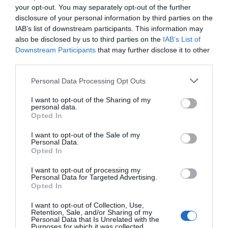
your opt-out. You may separately opt-out of the further
Ritornerebbe in questo hotel?
SI
disclosure of your personal information by third parties on the
dettagli
IAB’s list of downstream participants. This information may
also be disclosed by us to third parties on the
IAB’s List of
Downstream Participants
that may further disclose it to other
ECCELLENTE
Maria Paola
Italia
9.4
third parties.
/10
Luglio 2013
Personal Data Processing Opt Outs
Coppia età media superiore ai 35 anni
Ritornerebbe in questo hotel?
SI
I want to opt-out of the Sharing of my
personal data.
dettagli
Opted In
I want to opt-out of the Sale of my
BUONO
Giulia
Personal Data.
Italia
7
Opted In
/10
Giugno 2013
Coppia età media inferiore ai 35 anni
I want to opt-out of processing my
Personal Data for Targeted Advertising.
Ritornerebbe in questo hotel?
SI
Opted In
dettagli
I want to opt-out of Collection, Use,
Retention, Sale, and/or Sharing of my
Personal Data that Is Unrelated with the
BUONO
Carmine
Purposes for which it was collected.