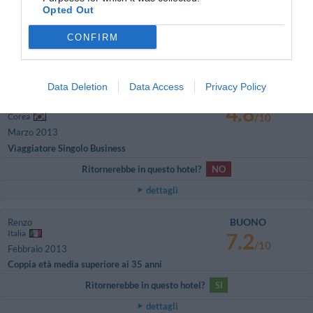
Italia
7
Opted Out
/10
Aprile 2013
Viaggiatore Singolo Business
CONFIRM
Ritornerebbe in questo hotel?
NON SO
dettagli
Data Deletion
Data Access
Privacy Policy
Dae Joong
4.8
Corea
/10
Marzo 2013
Viaggiatore Singolo Business
Ritornerebbe in questo hotel?
NO
dettagli
BUONO
Renzo
Italia
7.2
/10
Febbraio 2013
Coppia età media superiore ai 35 anni
Ritornerebbe in questo hotel?
SI
dettagli