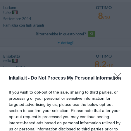
OTTIMO
Luciano
Italia
8
/10
Settembre 2014
Famiglia con figli grandi
Ritornerebbe in questo hotel?
SI
dettagli
OTTIMO
Elisabetta
Italia
8.2
/10
Giugno 2014
Famiglia con figli grandi
InItalia.it -
Do Not Process My Personal Information
Ritornerebbe in questo hotel?
SI
dettagli
If you wish to opt-out of the sale, sharing to third parties, or
processing of your personal or sensitive information for
targeted advertising by us, please use the below opt-out
FAVOLOSO
Francesco
Belgio
8.7
section to confirm your selection. Please note that after your
/10
Luglio 2013
opt-out request is processed you may continue seeing
interest-based ads based on personal information utilized by
Juste point négatif, au petit déjeuner, j'ai eu du lait tourne pour boire avec
du chocolat, ma fille avait pris le même, le reste était très bien.
us or personal information disclosed to third parties prior to