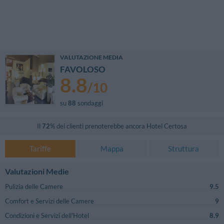
VALUTAZIONE MEDIA
FAVOLOSO
8.8
/
10
su
88
sondaggi
Il
72
% dei clienti prenoterebbe ancora
Hotel Certosa
Tariffe
Mappa
Struttura
Valutazioni Medie
Pulizia delle Camere
9.5
Comfort e Servizi delle Camere
9
Condizioni e Servizi dell'Hotel
8.9