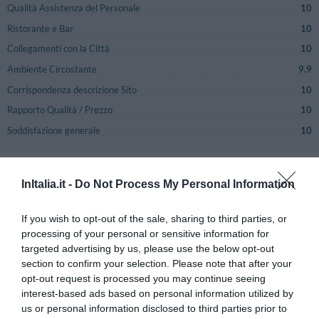
Qualità Assistenza del Personale
10
Ristorante e Bar
10
Collegamenti con la Città
10
Ambiente Circostante
9.9
Corrispondenza descrizione Sito
10
Rapporto Qualità / Prezzo
10
Soddisfazione generale
10
Recensioni
Recensioni
InItalia.it -
Do Not Process My Personal Information
Pagina 1-1
Precedenti
Successive
If you wish to opt-out of the sale, sharing to third parties, or
ECCEZIONALE
Diego
processing of your personal or sensitive information for
Italia
10
/10
targeted advertising by us, please use the below opt-out
Novembre 2016
section to confirm your selection. Please note that after your
Viaggiatore Singolo Business
opt-out request is processed you may continue seeing
Mi sono trovato benissimo e lo consiglio vivamente, ambiente accogliente
interest-based ads based on personal information utilized by
e confortevole, elegante e di gran classe
us or personal information disclosed to third parties prior to