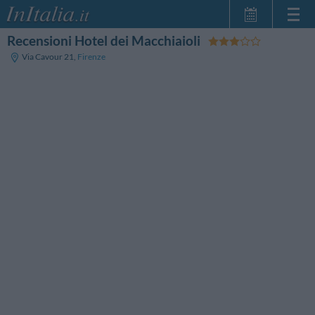
Recensioni Hotel dei Macchiaioli
Home Page
Via Cavour 21
,
Firenze
Le mie Prenotazioni
InItalia Club
Lingua