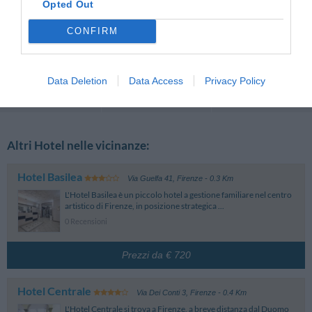
Opted Out
Coppia età media superiore ai 35 anni
CONFIRM
Ritornerebbe in questo hotel?
SI
dettagli
Data Deletion
Data Access
Privacy Policy
Recensioni
Recensioni
Pagina 1-1
Precedenti
Successive
Altri Hotel nelle vicinanze:
Hotel Basilea
Via Guelfa 41
,
Firenze
- 0.3 Km
L'Hotel Basilea è un piccolo hotel a gestione familiare nel centro
artistico di Firenze, in posizione strategica ...
0 Recensioni
Prezzi da € 720
Hotel Centrale
Via Dei Conti 3
,
Firenze
- 0.4 Km
L'Hotel Centrale si trova a Firenze, a breve distanza dal Duomo