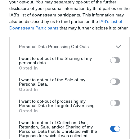
Ritornerebbe in questo hotel?
SI
your opt-out. You may separately opt-out of the further
disclosure of your personal information by third parties on the
dettagli
IAB’s list of downstream participants. This information may
also be disclosed by us to third parties on the
IAB’s List of
ECCELLENTE
Alfred
Downstream Participants
that may further disclose it to other
Austria
9
/10
third parties.
Maggio 2016
Coppia età media superiore ai 35 anni
Personal Data Processing Opt Outs
Ritornerebbe in questo hotel?
SI
I want to opt-out of the Sharing of my
dettagli
personal data.
Opted In
ECCEZIONALE
Sam
I want to opt-out of the Sale of my
Stati Uniti
9.6
Personal Data.
/10
Settembre 2011
Opted In
Coppia età media superiore ai 35 anni
I want to opt-out of processing my
Ritornerebbe in questo hotel?
SI
Personal Data for Targeted Advertising.
Opted In
dettagli
I want to opt-out of Collection, Use,
ECCEZIONALE
Retention, Sale, and/or Sharing of my
Antonios
Personal Data that Is Unrelated with the
Grecia
9.8
Purposes for which it was collected.
/10
Novembre 2010