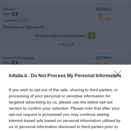
BUONO
Rosalia
Italia
7
/10
Gennaio 2017
Famiglia con figli piccoli
Ritornerebbe in questo hotel?
SI
dettagli
OTTIMO
Federico Giuseppe
Italia
8.4
/10
Gennaio 2015
InItalia.it -
Do Not Process My Personal Information
Coppia età media superiore ai 35 anni
Ritornerebbe in questo hotel?
SI
If you wish to opt-out of the sale, sharing to third parties, or
dettagli
processing of your personal or sensitive information for
targeted advertising by us, please use the below opt-out
ECCEZIONALE
Ivana
section to confirm your selection. Please note that after your
Italia
10
opt-out request is processed you may continue seeing
/10
Gennaio 2015
interest-based ads based on personal information utilized by
Famiglia con figli grandi
us or personal information disclosed to third parties prior to