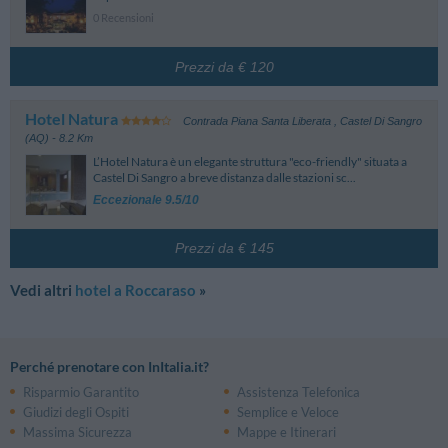
0 Recensioni
Prezzi da € 120
Hotel Natura
Contrada Piana Santa Liberata
,
Castel Di Sangro
(AQ)
- 8.2 Km
L’Hotel Natura è un elegante struttura "eco-friendly" situata a
Castel Di Sangro a breve distanza dalle stazioni sc...
Eccezionale 9.5/10
Prezzi da € 145
Vedi altri
hotel a Roccaraso
»
Perché prenotare con InItalia.it?
Risparmio Garantito
Assistenza Telefonica
Giudizi degli Ospiti
Semplice e Veloce
Massima Sicurezza
Mappe e Itinerari