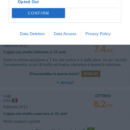
6.6
Opted Out
/10
Agosto 2012
Viaggiatore Singolo Business
CONFIRM
Ritornerebbe in questo hotel?
SI
dettagli
Data Deletion
Data Access
Privacy Policy
BUONO
Anonimo
Febbraio 2011
7.4
/10
Coppia età media inferiore ai 35 anni
Hotel in ottima posizione a 1 km dal centro e 6 dalle piste. Un po' vecchio
l'arredamento, un po' di muffa nel bagno, silenzioso e buona la colazione.
Ritornerebbe in questo hotel?
NON SO
dettagli
OTTIMO
Luigi
Italia
8.2
/10
Febbraio 2011
Coppia età media superiore ai 35 anni
Molto ospitali e gentili.