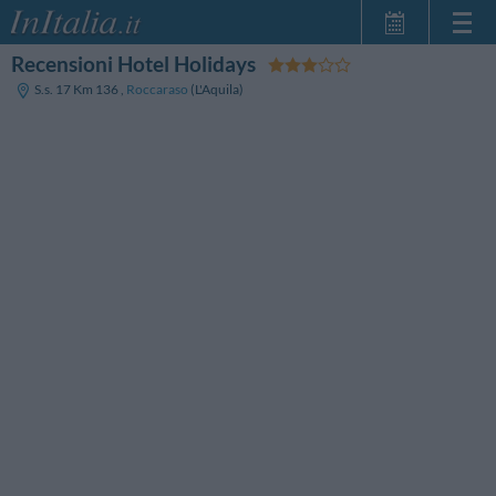
Recensioni Hotel Holidays
Home Page
S.s. 17 Km 136
,
Roccaraso
(L'Aquila)
Le mie Prenotazioni
InItalia Club
Lingua