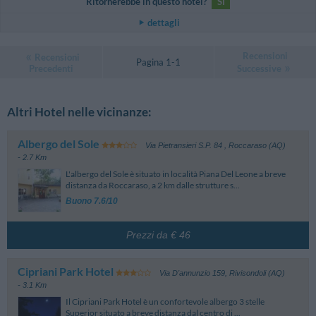
Ritornerebbe in questo hotel?
SI
dettagli
Recensioni
Recensioni
Pagina 1-1
Precedenti
Successive
Altri Hotel nelle vicinanze:
Albergo del Sole
Via Pietransieri S.P. 84
,
Roccaraso (AQ)
- 2.7 Km
L'albergo del Sole è situato in località Piana Del Leone a breve
distanza da Roccaraso, a 2 km dalle strutture s...
Buono 7.6/10
Prezzi da € 46
Cipriani Park Hotel
Via D'annunzio 159
,
Rivisondoli (AQ)
- 3.1 Km
Il Cipriani Park Hotel è un confortevole albergo 3 stelle
Superior situato a breve distanza dal centro di ...