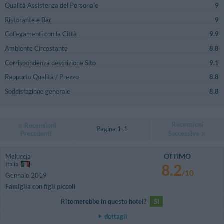
Qualità Assistenza del Personale
9
Ristorante e Bar
9
Collegamenti con la Città
9.9
Ambiente Circostante
8.8
Corrispondenza descrizione Sito
9.1
Rapporto Qualità / Prezzo
8.8
Soddisfazione generale
8.8
Recensioni
Recensioni
Pagina 1-1
Precedenti
Successive
OTTIMO
Meluccia
Italia
8.2
/10
Gennaio 2019
Famiglia con figli piccoli
Ritornerebbe in questo hotel?
SI
dettagli