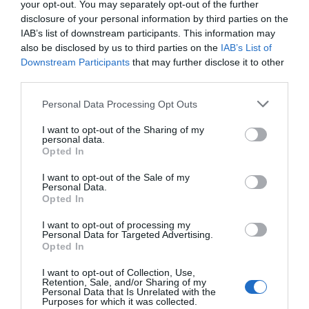
Ambiente familiare, proprietari disponibili, mangiare ottimo.
your opt-out. You may separately opt-out of the further
disclosure of your personal information by third parties on the
Ritornerebbe in questo hotel?
SI
IAB’s list of downstream participants. This information may
dettagli
also be disclosed by us to third parties on the
IAB’s List of
Downstream Participants
that may further disclose it to other
OTTIMO
third parties.
Fabio
Italia
8.2
/10
Marzo 2014
Personal Data Processing Opt Outs
Ritornerebbe in questo hotel?
NON SO
I want to opt-out of the Sharing of my
personal data.
dettagli
Opted In
BUONO
Francesco
I want to opt-out of the Sale of my
Personal Data.
Italia
7
/10
Opted In
Febbraio 2014
Coppia età media superiore ai 35 anni
I want to opt-out of processing my
Personal Data for Targeted Advertising.
Ritornerebbe in questo hotel?
SI
Opted In
dettagli
I want to opt-out of Collection, Use,
Retention, Sale, and/or Sharing of my
CARINO
Venanzio
Personal Data that Is Unrelated with the
Purposes for which it was collected.
Italia