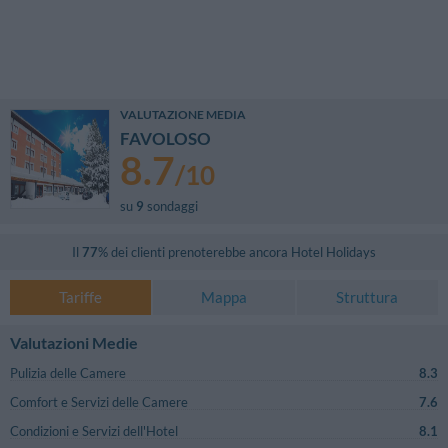
VALUTAZIONE MEDIA
FAVOLOSO
8.7
/
10
su
9
sondaggi
Il
77
% dei clienti prenoterebbe ancora
Hotel Holidays
Tariffe
Mappa
Struttura
Valutazioni Medie
Pulizia delle Camere
8.3
Comfort e Servizi delle Camere
7.6
Condizioni e Servizi dell'Hotel
8.1