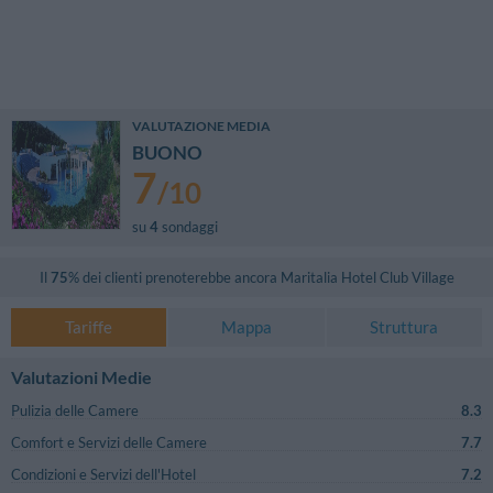
VALUTAZIONE MEDIA
BUONO
7
/
10
su
4
sondaggi
Il
75
% dei clienti prenoterebbe ancora
Maritalia Hotel Club Village
Tariffe
Mappa
Struttura
Valutazioni Medie
Pulizia delle Camere
8.3
Comfort e Servizi delle Camere
7.7
Condizioni e Servizi dell'Hotel
7.2