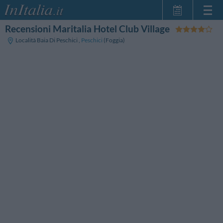
Recensioni Maritalia Hotel Club Village
Home Page
Località Baia Di Peschici
,
Peschici
(Foggia)
Le mie Prenotazioni
InItalia Club
Lingua