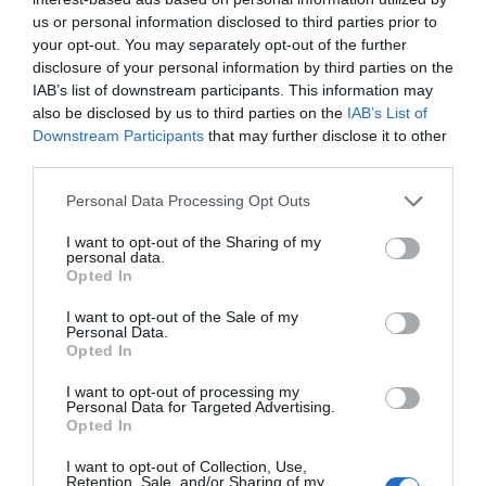
angezeigt war, und wir nicht wußten,das es zu dem anderen Komplex
us or personal information disclosed to third parties prior to
gehört.
your opt-out. You may separately opt-out of the further
Ritornerebbe in questo hotel?
NO
disclosure of your personal information by third parties on the
IAB’s list of downstream participants. This information may
dettagli
also be disclosed by us to third parties on the
IAB’s List of
Downstream Participants
that may further disclose it to other
CARINO
Alessandro
third parties.
Italia
6.6
/10
Settembre 2011
Personal Data Processing Opt Outs
Coppia età media superiore ai 35 anni
I want to opt-out of the Sharing of my
Ritornerebbe in questo hotel?
SI
personal data.
Opted In
dettagli
I want to opt-out of the Sale of my
CARINO
Anonimo
Personal Data.
Giugno 2011
6.8
Opted In
/10
Famiglia con figli piccoli
I want to opt-out of processing my
Ritornerebbe in questo hotel?
SI
Personal Data for Targeted Advertising.
Opted In
dettagli
I want to opt-out of Collection, Use,
Retention, Sale, and/or Sharing of my
BUONO
Manuela