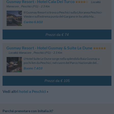
Gusmay Resort - Hotel Cala Del Turco
Località
Manacore
,
Peschici (FG)
- 2.3 Km
Il Gusmay Resort si trova a Peschici sulla Litoranea Peschici-
Vieste e sull’estrema punta del Gargano in località Ma...
Carino 6.9/10
Prezzi da € 74
Gusmay Resort - Hotel Gusmay & Suite Le Dune
Località Manacore
,
Peschici (FG)
- 2.3 Km
L'Hotel Suite Le Dune sorge nella splendida Baia Gusmay a
pochi km da Peschici, nel cuore del Parco Nazionale del...
Buono 7.4/10
Prezzi da € 105
Vedi altri
hotel a Peschici
»
Perché prenotare con InItalia.it?