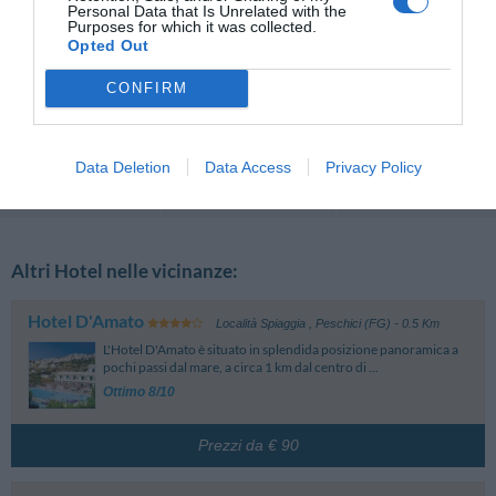
Personal Data that Is Unrelated with the
Germania
7.4
Purposes for which it was collected.
/10
Maggio 2011
Opted Out
Coppia età media inferiore ai 35 anni
CONFIRM
Ritornerebbe in questo hotel?
SI
dettagli
Data Deletion
Data Access
Privacy Policy
Recensioni
Recensioni
Pagina 1-1
Precedenti
Successive
Altri Hotel nelle vicinanze:
Hotel D'Amato
Località Spiaggia
,
Peschici (FG)
- 0.5 Km
L'Hotel D'Amato è situato in splendida posizione panoramica a
pochi passi dal mare, a circa 1 km dal centro di ...
Ottimo 8/10
Prezzi da € 90