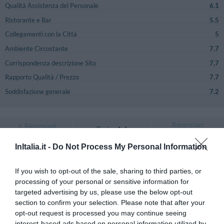
Qualità Assistenza del Personale
6.1
Ristorante e Bar
5.5
Collegamenti con la Città
5
Ambiente Circostante
7.7
Corrispondenza descrizione Sito
7.7
Rapporto Qualità / Prezzo
7.7
Soddisfazione generale
7.2
Recensioni
Recensioni
Pagina 1-1
Precedenti
Successive
InItalia.it -
Do Not Process My Personal Information
Anonimo
4.6
Agosto 2012
/10
If you wish to opt-out of the sale, sharing to third parties, or
Coppia età media superiore ai 35 anni
processing of your personal or sensitive information for
Das Servie im Restaurant beim Frühstück nicht zuvorkommend, das
targeted advertising by us, please use the below opt-out
abgegessene Geschirr wurde sehr zögerlich abgeräumt, die Auswahl für 5
section to confirm your selection. Please note that after your
Sterne dürftig. Abendessen hatte eine geringe Auswahl, die Portionen
opt-out request is processed you may continue seeing
winzig, der Preis überzogen. Der Strand schön, das Zimmer -Suite klein.
Auserdem war es schwer zu finden, da La Dune von der Strasse nicht
interest-based ads based on personal information utilized by