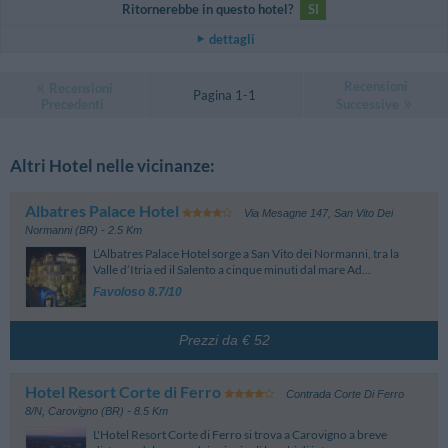
Ritornerebbe in questo hotel?
SI
dettagli
Recensioni
Recensioni
Pagina 1-1
Precedenti
Successive
Altri Hotel nelle vicinanze:
Albatres Palace Hotel
Via Mesagne 147
,
San Vito Dei
Normanni (BR)
- 2.5 Km
L’Albatres Palace Hotel sorge a San Vito dei Normanni, tra la
Valle d’Itria ed il Salento a cinque minuti dal mare Ad...
Favoloso 8.7/10
Prezzi da € 52
Hotel Resort Corte di Ferro
Contrada Corte Di Ferro
8/N
,
Carovigno (BR)
- 8.5 Km
L'Hotel Resort Corte di Ferro si trova a Carovigno a breve