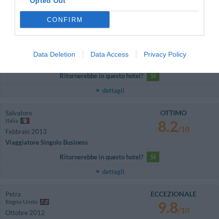
Opted Out
dettagli
CONFIRM
BUONO
Claudia
Italia
7.3
/10
Agosto 2013
Data Deletion
Data Access
Privacy Policy
Viaggiatore con amici/colleghi
Ritornerebbe in questo hotel?
SI
dettagli
OTTIMO
Salvatore
Italia
8.2
/10
Febbraio 2013
Viaggiatore Singolo Business
Ritornerebbe in questo hotel?
SI
dettagli
ECCEZIONALE
Petra
Regno Unito
9.8
/10
Ottobre 2012