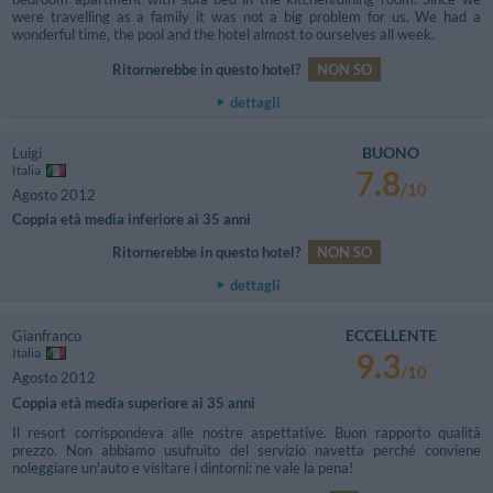
were travelling as a family it was not a big problem for us. We had a
wonderful time, the pool and the hotel almost to ourselves all week.
Ritornerebbe in questo hotel?
NON SO
dettagli
BUONO
Luigi
Italia
7.8
/10
Agosto 2012
Coppia età media inferiore ai 35 anni
Ritornerebbe in questo hotel?
NON SO
dettagli
ECCELLENTE
Gianfranco
Italia
9.3
/10
Agosto 2012
Coppia età media superiore ai 35 anni
Il resort corrispondeva alle nostre aspettative. Buon rapporto qualità
prezzo. Non abbiamo usufruito del servizio navetta perché conviene
noleggiare un'auto e visitare i dintorni: ne vale la pena!