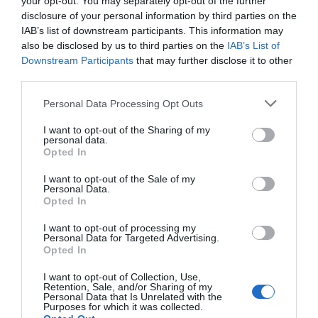
/10
your opt-out. You may separately opt-out of the further
Luglio 2014
disclosure of your personal information by third parties on the
Famiglia con figli grandi
IAB’s list of downstream participants. This information may
Albergo bello, pulito, ristorante bello e pulito, piscina bella e pulita, bagni
also be disclosed by us to third parties on the
IAB’s List of
puliti. Ci tornerei volentieri.
Downstream Participants
that may further disclose it to other
Ritornerebbe in questo hotel?
SI
third parties.
dettagli
Personal Data Processing Opt Outs
BUONO
Rosa
I want to opt-out of the Sharing of my
Lussemburgo
7.8
personal data.
/10
Opted In
Settembre 2013
Viaggiatore con amici/colleghi
I want to opt-out of the Sale of my
Personal Data.
Ritornerebbe in questo hotel?
SI
Opted In
dettagli
I want to opt-out of processing my
Personal Data for Targeted Advertising.
OTTIMO
Marco
Opted In
Italia
8.4
/10
Agosto 2013
I want to opt-out of Collection, Use,
Retention, Sale, and/or Sharing of my
Viaggiatore Singolo Business
Personal Data that Is Unrelated with the
Purposes for which it was collected.
Ritornerebbe in questo hotel?
SI