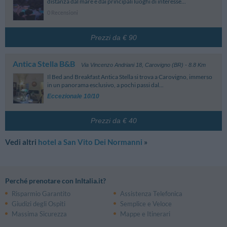
distanza dal mare e dai principali luoghi di interesse...
0 Recensioni
Prezzi da € 90
Antica Stella B&B
Via Vincenzo Andriani 18
,
Carovigno (BR)
- 8.8 Km
Il Bed and Breakfast Antica Stella si trova a Carovigno, immerso
in un panorama esclusivo, a pochi passi dal...
Eccezionale 10/10
Prezzi da € 40
Vedi altri
hotel a San Vito Dei Normanni
»
Perché prenotare con InItalia.it?
Risparmio Garantito
Assistenza Telefonica
Giudizi degli Ospiti
Semplice e Veloce
Massima Sicurezza
Mappe e Itinerari