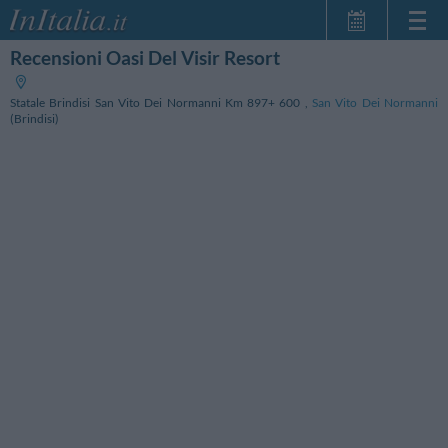
Recensioni Oasi Del Visir Resort
Home Page
Le mie Prenotazioni
Statale Brindisi San Vito Dei Normanni Km 897+ 600
,
San Vito Dei Normanni
InItalia Club
(Brindisi)
Lingua