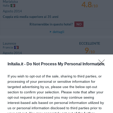
Marialuisa
4.8
Italia
/10
Agosto 2014
Coppia età media superiore ai 35 anni
Ritornerebbe in questo hotel?
NO
dettagli
ECCELLENTE
Laurence
Francia
9
/10
Agosto 2014
Coppia età media superiore ai 35 anni
InItalia.it -
Do Not Process My Personal Information
Bel hôtel, piscine superbe, restaurant de très bonne qualité, bien situé pour
visiter les Pouilles. Le personnel est très agréable. Nous avons apprécié
que la population locale y organise ses fêtes de famille, mariage etc. Nous
If you wish to opt-out of the sale, sharing to third parties, or
ne nous attendions pas à une telle qualité.
processing of your personal or sensitive information for
Ritornerebbe in questo hotel?
SI
targeted advertising by us, please use the below opt-out
section to confirm your selection. Please note that after your
dettagli
opt-out request is processed you may continue seeing
interest-based ads based on personal information utilized by
ECCEZIONALE
Luigi
us or personal information disclosed to third parties prior to
Italia
10