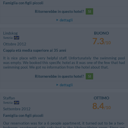
Famiglia con figli piccoli
Ritornerebbe in questo hotel?
SI
dettagli
BUONO
Lindskog
Svezia
7.3
/10
Ottobre 2012
Coppia età media superiore ai 35 anni
It is nice place with very helpful staff. Unfortunately the swimming pool
was empty. We booked this specific hotel as it was one of the few that had
swimming pool. We got no information from the hotel about that.
Ritornerebbe in questo hotel?
SI
dettagli
OTTIMO
Staffan
Svezia
8.4
/10
Settembre 2012
Famiglia con figli piccoli
Our reservation was for a 6 people apartment, it turned out to be a two-
bedroom apartment with sofa-bed in the kitchen/dining room. Since we