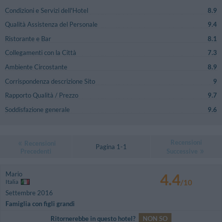
Condizioni e Servizi dell'Hotel
8.9
Qualità Assistenza del Personale
9.4
Ristorante e Bar
8.1
Collegamenti con la Città
7.3
Ambiente Circostante
8.9
Corrispondenza descrizione Sito
9
Rapporto Qualità / Prezzo
9.7
Soddisfazione generale
9.6
Recensioni
Recensioni
Pagina 1-1
Precedenti
Successive
Mario
4.4
Italia
/10
Settembre 2016
Famiglia con figli grandi
Ritornerebbe in questo hotel?
NON SO