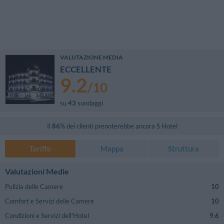
VALUTAZIONE MEDIA
ECCELLENTE
9.2
/
10
su
43
sondaggi
Il
86
% dei clienti prenoterebbe ancora
S Hotel
Tariffe
Mappa
Struttura
Valutazioni Medie
Pulizia delle Camere
10
Comfort e Servizi delle Camere
10
Condizioni e Servizi dell'Hotel
9.6