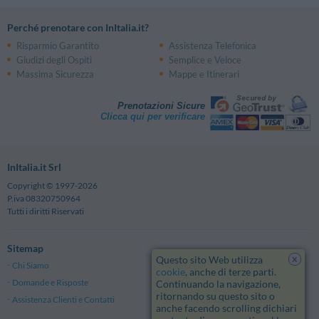
Perché prenotare con InItalia.it?
Risparmio Garantito
Assistenza Telefonica
Giudizi degli Ospiti
Semplice e Veloce
Massima Sicurezza
Mappe e Itinerari
Prenotazioni Sicure
Clicca qui per verificare
InItalia.it Srl
Copyright © 1997-2026
P.iva 08320750964
Tutti i diritti Riservati
Sitemap
x
Questo sito Web utilizza
Chi Siamo
Note Legali
cookie
, anche di terze parti.
Domande e Risposte
Privacy
Continuando la navigazione,
ritornando su questo sito o
Assistenza Clienti e Contatti
Termini e Condizioni generali
anche facendo scrolling dichiari