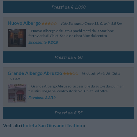
Prezzi da € 1.000
Nuovo Albergo
Viale Benedetto Croce 13
,
Chieti
- 5.5 Km
Il Nuovo Albergo è situato a pochi metri dalla Stazione
ferroviaria di Chieti Scalo e a circa 3 km dal centro ...
Eccellente 9.2/10
Prezzi da € 60
Grande Albergo Abruzzo
Via Asinio Herio 20
,
Chieti
- 6.1 Km
Il Grande Albergo Abruzzo, accessibile da auto e dai pulman
turistici, sorge nel centro storico di Chieti, ed offre...
Favoloso 8.8/10
Prezzi da € 55
Vedi altri
hotel a San Giovanni Teatino
»