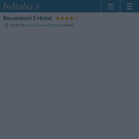
Recensioni S Hotel
Home Page
Via Po 86
,
San Giovanni Teatino
(Chieti)
Le mie Prenotazioni
InItalia Club
Lingua