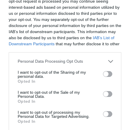
/10
opt-out request is processed you may continue seeing
Viaggiatore Singolo Business
interest-based ads based on personal information utilized by
Ritornerebbe in questo hotel?
SI
us or personal information disclosed to third parties prior to
your opt-out. You may separately opt-out of the further
dettagli
disclosure of your personal information by third parties on the
IAB’s list of downstream participants. This information may
FAVOLOSO
Reinhard
also be disclosed by us to third parties on the
IAB’s List of
Austria
8.9
/10
Downstream Participants
that may further disclose it to other
Agosto 2011
third parties.
Famiglia con figli grandi
Ritornerebbe in questo hotel?
SI
Personal Data Processing Opt Outs
dettagli
I want to opt-out of the Sharing of my
personal data.
Opted In
BUONO
Marco
Italia
7.8
/10
I want to opt-out of the Sale of my
Agosto 2011
Personal Data.
Famiglia con figli piccoli
Opted In
Ritornerebbe in questo hotel?
SI
I want to opt-out of processing my
Personal Data for Targeted Advertising.
dettagli
Opted In
OTTIMO
Alicia