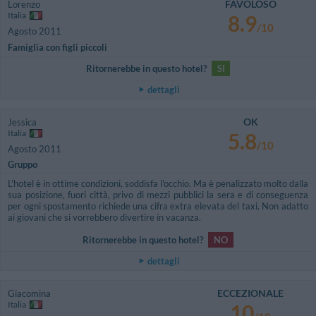
FAVOLOSO
Lorenzo
Italia
8.9
/10
Agosto 2011
Famiglia con figli piccoli
Ritornerebbe in questo hotel?
SI
dettagli
OK
Jessica
Italia
5.8
/10
Agosto 2011
Gruppo
L'hotel è in ottime condizioni, soddisfa l'occhio. Ma è penalizzato molto dalla
sua posizione, fuori città, privo di mezzi pubblici la sera e di conseguenza
per ogni spostamento richiede una cifra extra elevata del taxi. Non adatto
ai giovani che si vorrebbero divertire in vacanza.
Ritornerebbe in questo hotel?
NO
dettagli
ECCEZIONALE
Giacomina
Italia
10