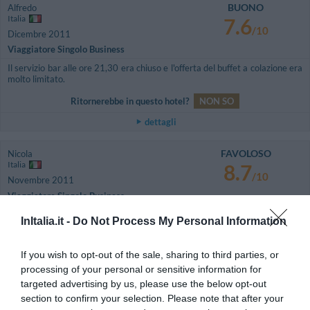
BUONO
Alfredo
Italia
7.6
/10
Dicembre 2011
Viaggiatore Singolo Business
Il servizio bar alle ore 21,30 era chiuso e l'offerta del buffet a colazione era
molto limitato.
Ritornerebbe in questo hotel?
NON SO
dettagli
FAVOLOSO
Nicola
Italia
8.7
/10
Novembre 2011
Viaggiatore Singolo Business
Ottimo hotel, soprattutto per viaggi di lavoro.
InItalia.it -
Do Not Process My Personal Information
Ritornerebbe in questo hotel?
SI
If you wish to opt-out of the sale, sharing to third parties, or
dettagli
processing of your personal or sensitive information for
targeted advertising by us, please use the below opt-out
OTTIMO
Anonimo
section to confirm your selection. Please note that after your
Settembre 2011
8