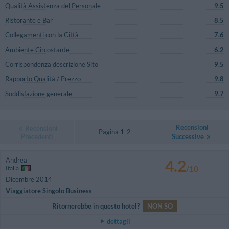
Qualità Assistenza del Personale
9.5
Ristorante e Bar
8.5
Collegamenti con la Città
7.6
Ambiente Circostante
6.2
Corrispondenza descrizione Sito
9.5
Rapporto Qualità / Prezzo
9.8
Soddisfazione generale
9.7
Recensioni
Recensioni
Pagina 1-2
Precedenti
Successive
Andrea
4.2
Italia
/10
Dicembre 2014
Viaggiatore Singolo Business
Ritornerebbe in questo hotel?
NON SO
dettagli