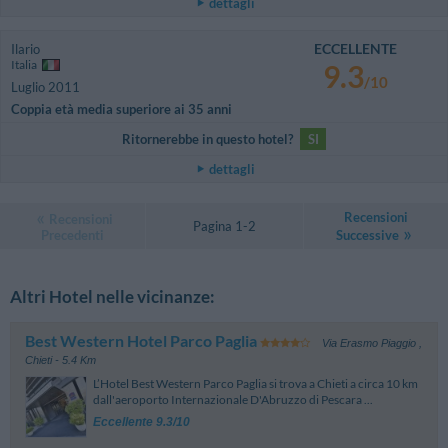
dettagli
ECCELLENTE
Ilario
Italia
9.3
/10
Luglio 2011
Coppia età media superiore ai 35 anni
Ritornerebbe in questo hotel?
SI
dettagli
Recensioni
Recensioni
Pagina 1-2
Precedenti
Successive
Altri Hotel nelle vicinanze:
Best Western Hotel Parco Paglia
Via Erasmo Piaggio
,
Chieti
- 5.4 Km
L’Hotel Best Western Parco Paglia si trova a Chieti a circa 10 km
dall'aeroporto Internazionale D'Abruzzo di Pescara ...
Eccellente 9.3/10