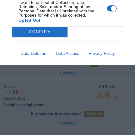
I want to opt-out of Collection, Use,
Argentina
8.4
Retention, Sale, and/or Sharing of my
/10
Personal Data that Is Unrelated with the
Agosto 2011
Purposes for which it was collected.
Famiglia con figli grandi
Opted Out
Es un hotel para alojarse en tránsito ya que está ubicado muy bien en
relación a la autostrada pero muy mal en relación a centros poblados. Las
CONFIRM
instalaciones son excelentes, de primer nivel. Habitación amplia y
confortable. El baño está excelentemente instalado. El desayuno es bueno
aunque no se destaca.
Data Deletion
Data Access
Privacy Policy
Es un muy buen hotel.
Ritornerebbe in questo hotel?
SI
dettagli
CARINO
Nunzia
Italia
6.8
/10
Agosto 2011
Famiglia con figli grandi
Ritornerebbe in questo hotel?
NON SO
dettagli