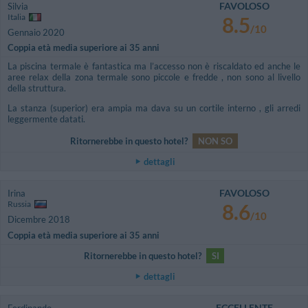
FAVOLOSO
Silvia
Italia
8.5
/10
Gennaio 2020
Coppia età media superiore ai 35 anni
La piscina termale è fantastica ma l’accesso non è riscaldato ed anche le
aree relax della zona termale sono piccole e fredde , non sono al livello
della struttura.
La stanza (superior) era ampia ma dava su un cortile interno , gli arredi
leggermente datati.
Ritornerebbe in questo hotel?
NON SO
dettagli
FAVOLOSO
Irina
Russia
8.6
/10
Dicembre 2018
Coppia età media superiore ai 35 anni
Ritornerebbe in questo hotel?
SI
dettagli
ECCELLENTE
Ferdinando