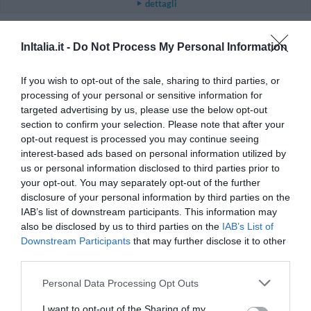
dettagli
OTTIMO
Andrey
InItalia.it -
Do Not Process My Personal Information
Russia
8
/10
Maggio 2015
Coppia età media superiore ai 35 anni
If you wish to opt-out of the sale, sharing to third parties, or
processing of your personal or sensitive information for
Ritornerebbe in questo hotel?
SI
targeted advertising by us, please use the below opt-out
dettagli
section to confirm your selection. Please note that after your
opt-out request is processed you may continue seeing
OTTIMO
Andrey
interest-based ads based on personal information utilized by
Russia
8
us or personal information disclosed to third parties prior to
/10
Maggio 2015
your opt-out. You may separately opt-out of the further
Coppia età media superiore ai 35 anni
disclosure of your personal information by third parties on the
IAB’s list of downstream participants. This information may
Ritornerebbe in questo hotel?
SI
also be disclosed by us to third parties on the
IAB’s List of
dettagli
Downstream Participants
that may further disclose it to other
third parties.
FAVOLOSO
Andrey
Russia
8.6
Personal Data Processing Opt Outs
/10
Novembre 2014
Coppia età media superiore ai 35 anni
I want to opt-out of the Sharing of my