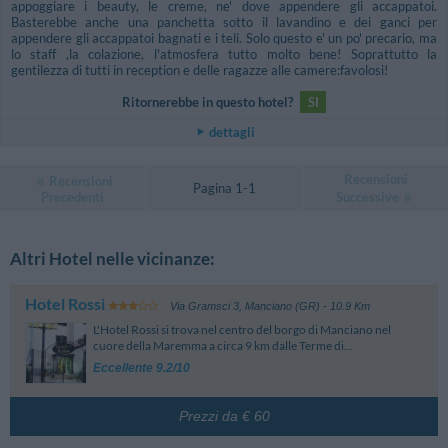
appoggiare i beauty, le creme, ne' dove appendere gli accappatoi.
Basterebbe anche una panchetta sotto il lavandino e dei ganci per
appendere gli accappatoi bagnati e i teli. Solo questo e' un po' precario, ma
lo staff ,la colazione, l'atmosfera tutto molto bene! Soprattutto la
gentilezza di tutti in reception e delle ragazze alle camere:favolosi!
Ritornerebbe in questo hotel?
SI
dettagli
Recensioni
Recensioni
Pagina 1-1
Precedenti
Successive
Altri Hotel nelle vicinanze:
Hotel Rossi
Via Gramsci 3
,
Manciano (GR)
- 10.9 Km
L'Hotel Rossi si trova nel centro del borgo di Manciano nel
cuore della Maremma a circa 9 km dalle Terme di...
Eccellente 9.2/10
Prezzi da € 60