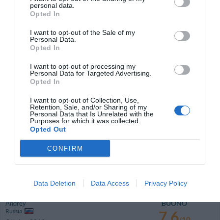
personal data.
Ritornerebbe in questo hotel?
SI
Opted In
dettagli
I want to opt-out of the Sale of my
Personal Data.
Opted In
FAVOLOSO
Anonimo
Agosto 2014
8.6
/10
I want to opt-out of processing my
Viaggiatore Singolo Business
Personal Data for Targeted Advertising.
Opted In
Ritornerebbe in questo hotel?
SI
dettagli
I want to opt-out of Collection, Use,
Retention, Sale, and/or Sharing of my
Personal Data that Is Unrelated with the
Purposes for which it was collected.
ECCEZIONALE
Laura
Opted Out
Italia
10
/10
Febbraio 2014
CONFIRM
Coppia età media superiore ai 35 anni
Ritornerebbe in questo hotel?
SI
dettagli
Data Deletion
Data Access
Privacy Policy
BUONO
Andrey
Russia
7.6
/10