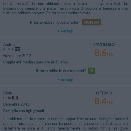
questa zona..!) che non abbiamo trovato fresco e obbligate a tostarlo.
E'comunque sempre una meta meravigliosa di coccole e benessere che
tutti dovrebbero provare.Da tornarci assolutamente.
Ritornerebbe in questo hotel?
NON SO
dettagli
FAVOLOSO
Andrey
Russia
8.6
/10
Novembre 2012
Coppia età media superiore ai 35 anni
Ritornerebbe in questo hotel?
SI
dettagli
OTTIMO
Silvia
Italia
8.4
/10
Dicembre 2011
Famiglia con figli grandi
Il problema per la camera non e' che appartiene ad una tipologia standard
per cui e' piccolina ,ma e' che non ha posto e ne' la possibilità di attaccare o
sistemare le cose e gli abiti. Specialmente in bagno non si sa dove