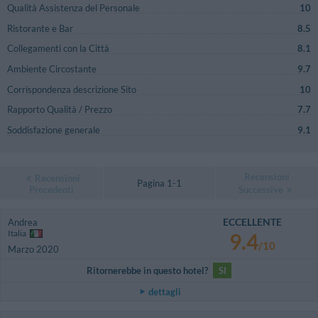
Qualità Assistenza del Personale
10
Ristorante e Bar
8.5
Collegamenti con la Città
8.1
Ambiente Circostante
9.7
Corrispondenza descrizione Sito
10
Rapporto Qualità / Prezzo
7.7
Soddisfazione generale
9.1
Recensioni
Recensioni
Pagina 1-1
Precedenti
Successive
ECCELLENTE
Andrea
Italia
9.4
/10
Marzo 2020
Ritornerebbe in questo hotel?
SI
dettagli