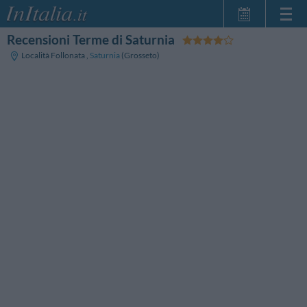
Recensioni Terme di Saturnia
Home Page
Località Follonata
,
Saturnia
(Grosseto)
Le mie Prenotazioni
InItalia Club
Lingua