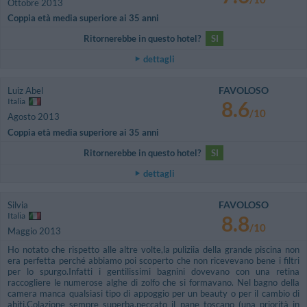
Ottobre 2013
Coppia età media superiore ai 35 anni
Ritornerebbe in questo hotel?
SI
dettagli
FAVOLOSO
Luiz Abel
Italia
8.6
/10
Agosto 2013
Coppia età media superiore ai 35 anni
Ritornerebbe in questo hotel?
SI
dettagli
FAVOLOSO
Silvia
Italia
8.8
/10
Maggio 2013
Ho notato che rispetto alle altre volte,la puliziia della grande piscina non
era perfetta perché abbiamo poi scoperto che non ricevevano bene i filtri
per lo spurgo.Infatti i gentilissimi bagnini dovevano con una retina
raccogliere le numerose alghe di zolfo che si formavano. Nel bagno della
camera manca qualsiasi tipo di appoggio per un beauty o per il cambio di
abiti.Colazione sempre superba,peccato il pane toscano (una priorità in