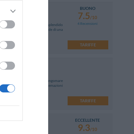
BUONO
7.5
/10
4 Recensioni
concezione, nel cuore di uno splendido
anza di totale relax al mare, gode di una
zi
TARIFFE
sa
Mappa
Marina di Ragusa, situato sul Lungomare
Residence offre confortevoli sistemazioni
TARIFFE
ECCELLENTE
9.3
/10