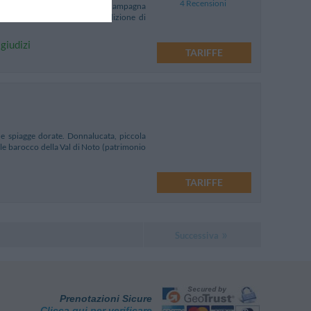
4 Recensioni
anza dal mare, immerso nella campagna
V secolo, vanta un’antica tradizione di
giudizi
TARIFFE
e spiagge dorate. Donnalucata, piccola
 stile barocco della Val di Noto (patrimonio
TARIFFE
Successiva
Prenotazioni Sicure
Clicca qui per verificare