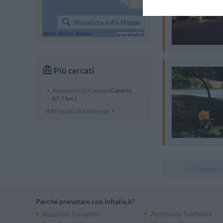
Visualizza sulla Mappa
Più cercati
Aeroporto Di Catania
(Catania,
87.7 km.)
Altri punti di interesse
Precedent
Perché prenotare con InItalia.it?
Risparmio Garantito
Assistenza Telefonica