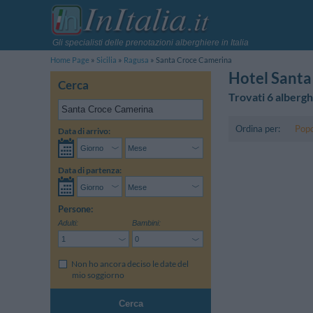
Gli specialisti delle prenotazioni alberghiere in Italia
Home Page
Sicilia
Ragusa
Santa Croce Camerina
Hotel Santa
Cerca
Trovati 6 albergh
Ordina per:
Popo
Data di arrivo:
Data di partenza:
Persone:
Adulti:
Bambini:
Non ho ancora deciso le date del
mio soggiorno
Cerca