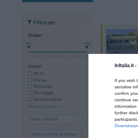
Filtra per:
Budget
€ 0
> 150
Il budget è giornaliero per camera
InItalia.it -
Servizi
Wi-Fi
Piscina
If you wish 
Ristorante
sensitive in
Parcheggio
confirm you
Accetta animali
continue se
information 
Mostra più servizi
further disc
participants
Downstream 