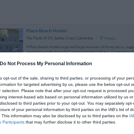
Plaza Beach Hostel
Via Paolo Vi 54
,
Santa Croce Camerina
Mappa
Il Plaza Beach Hostel sorge nel borgo marinaro di Punta Secca, sugg
resa famosa dalle storie del Commissario Montalbano. Il complesso d
in stile "shabby chic", in totale armo...
Do Not Process My Personal Information
to opt-out of the sale, sharing to third parties, or processing of your per
formation for targeted advertising by us, please use the below opt-out s
Antica Locanda Del Golf
3.52 km da San
r selection. Please note that after your opt-out request is processed y
Sp 19 Contrada Piombo
,
Ragusa
Mappa
eing interest-based ads based on personal information utilized by us or
L'Antica Locanda del Golf, un resort affascinante ed esclusivo, s
disclosed to third parties prior to your opt-out. You may separately opt-
all'interno dell'antico feudo, in un'area vincolata all'interno del par
losure of your personal information by third parties on the IAB’s list of
Kamarina, nel cuore della Sicilia or...
. This information may also be disclosed by us to third parties on the
IA
La soluzione più vicina per il tuo soggiorno a Santa Cr
Participants
that may further disclose it to other third parties.