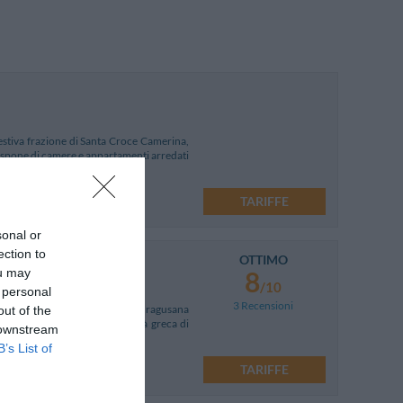
estiva frazione di Santa Croce Camerina,
ispone di camere e appartamenti arredati
TARIFFE
sonal or
ection to
OTTIMO
ta Croce Camerina
ou may
8
/10
 personal
3 Recensioni
orge nel cuore della campagna ragusana
out of the
co archeologico dell'antica città greca di
 downstream
B’s List of
oce Camerina
TARIFFE