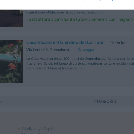
L'Hotel Eremo della Giubiliana si trova a Ragusa a breve dist
incontaminata dell'Altipiano Ibleo. L'Hotel, antico convento del X
ospitalità ed è l'ideale per trascorrere piacevol...
La struttura vicino Santa Croce Camerina con i migliori 
Casa Vacanze Il Giardino dei Carrubi
13.06 km
Via Lentini 3
,
Donnalucata
Mappa
La Casa Vacanza dista 100 metri da Donnalucata, famosa per le su
frazione di Scicli, è il luogo di partenza ideale per visitare le città in
mondiale dell’Unesco) fra cui Cal...
Pagina 1 di 1
e
Giudizi degli Ospiti