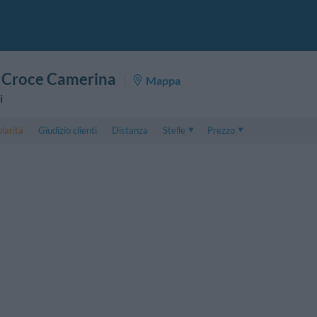
 Croce Camerina
Mappa
i
larità
Giudizio clienti
Distanza
Stelle
Prezzo
Prezzo
5 . . 1
Prezzo Camera Doppia
1 . . 5
Prezzo Camera Tripla