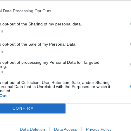
Hotel Parco della Rocca
5.26 km
l Data Processing Opt Outs
Punta Braccetto
,
Ragusa
Mappa
o opt-out of the Sharing of my personal data.
L'Hotel Parco della Rocca è una moderna struttura di nuovissima 
parco naturale a 5 minuti da Santa Croce Camerina. Ideale per una vac
In
vista mozzafiato su una delle spiagge...
La struttura vicino Santa Croce Camerina con più giudi
o opt-out of the Sale of my Personal Data.
In
to opt-out of processing my Personal Data for Targeted
Case Vacanze Pomelia
6.19 km
ing.
Lungomare Andrea Doria angolo Via 456 250
,
Marina Di Ragu
In
Case Vacanze Pomelia è un nuovissimo complesso di appartamenti a 
o opt-out of Collection, Use, Retention, Sale, and/or Sharing
Andrea Doria a soli 100 mt dalla spiaggia. Di recente costruzione, il 
ersonal Data that Is Unrelated with the Purposes for which it
in grado di soddisfare qualunque esig...
lected.
Ultima struttura prenotata
Out
CONFIRM
Eremo della Giubiliana
11.55 km
Contrada Giubiliana
,
Ragusa
Mappa
Data Deletion
Data Access
Privacy Policy