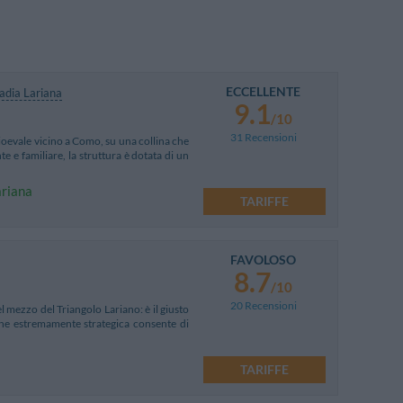
ECCELLENTE
adia Lariana
9.1
/10
31 Recensioni
ioevale vicino a Como, su una collina che
e e familiare, la struttura è dotata di un
ariana
TARIFFE
FAVOLOSO
8.7
/10
20 Recensioni
l mezzo del Triangolo Lariano: è il giusto
ione estremamente strategica consente di
TARIFFE