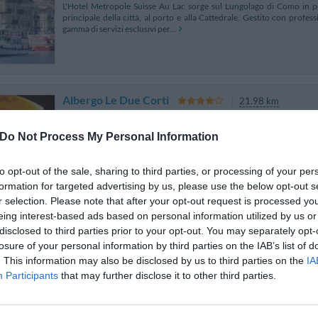
L'Hotel Metropole Suisse Au Lac sorge sul Lungolago di Como in pos
principale della città, al porto e alla Cattedrale. Gestito con profess
gamma di servizi esclusivi per...
Albergo Le Due Corti
21.98 km
Piazza Vittoria 12/13
,
Como
Mappa
Do Not Process My Personal Information
L'Albergo Le Due Corti è un hotel di grande charme ricavato in un'anti
connubio raffinato dell'antico con il moderno. La struttura è situata 
al centro storico pedonale ric...
to opt-out of the sale, sharing to third parties, or processing of your per
formation for targeted advertising by us, please use the below opt-out s
r selection. Please note that after your opt-out request is processed y
eing interest-based ads based on personal information utilized by us or
disclosed to third parties prior to your opt-out. You may separately opt-
Il Loggiato Dei Serviti
22.43 km
losure of your personal information by third parties on the IAB’s list of
Via Barelli 4
,
Como
Mappa
. This information may also be disclosed by us to third parties on the
IA
Il Loggiato dei Serviti è un accogliente 3 stelle di Como situato a p
Participants
that may further disclose it to other third parties.
principali servizi del centro. L'ambiente discreto e tranquillo si rivela
durante i soggiorni turist...