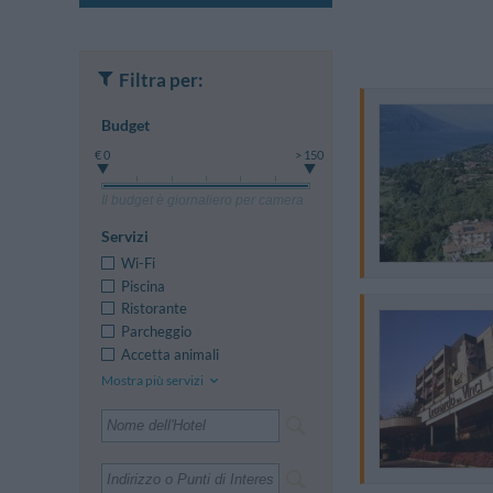
Filtra per:
Budget
€ 0
> 150
Il budget è giornaliero per camera
Servizi
Wi-Fi
Piscina
Ristorante
Parcheggio
Accetta animali
Mostra più servizi