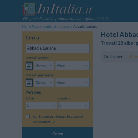
Gli specialisti delle prenotazioni alberghiere in Italia
Home Page
Lombardia
Lecco
Abbadia Lariana
Hotel Abbad
Cerca
Trovati 28 alberg
Ordina per:
Popo
Data di arrivo:
Data di partenza:
Persone:
Adulti:
Bambini:
Non ho ancora deciso le date del
mio soggiorno
Cerca