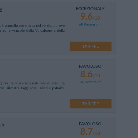
ECCEZIONALE
m
9.6
/10
68 Recensioni
 tranquilla e immersa nel verde, a breve
 zone vinicole della Valcalepio e della
TARIFFE
FAVOLOSO
8.6
/10
106 Recensioni
oprio palcoscenico naturale di assoluta
 silvestri, faggi rossi, allori e palmizi,
TARIFFE
FAVOLOSO
km
8.7
/10