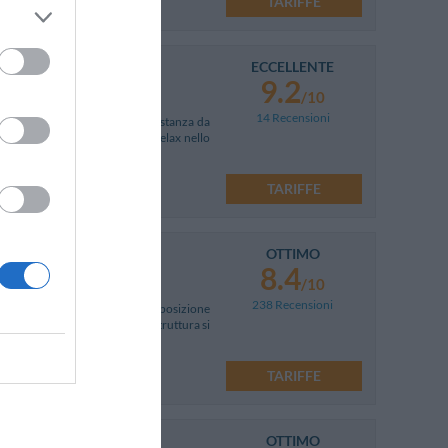
TARIFFE
ECCELLENTE
9.2
/10
14 Recensioni
denti a Maslianico, a breve distanza da
ere una piacevole vacanza di relax nello
TARIFFE
OTTIMO
8.4
/10
238 Recensioni
 collina che sovrasta Como, in posizione
e a Como in soli 7 minuti. La struttura si
TARIFFE
OTTIMO