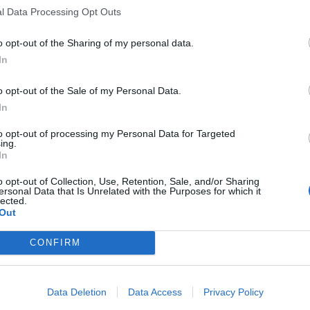
l Data Processing Opt Outs
o opt-out of the Sharing of my personal data.
Residenza XX Settembre
23.40 km
In
Via Xx Settembre 76
,
Maslianico
Mappa
La Residenza XX Settembre offre appartamenti e monolocali indipen
o opt-out of the Sale of my Personal Data.
Cernobbio, da Como e da Chiasso. La location è ideale per trascorr
magnifico contesto del Lago di Como. Tutte...
In
to opt-out of processing my Personal Data for Targeted
ing.
In
Hotel Vista Lago
20.49 km
o opt-out of Collection, Use, Retention, Sale, and/or Sharing
ersonal Data that Is Unrelated with the Purposes for which it
via Roma 25
,
Brunate
Mappa
lected.
Out
L'Hotel Vista Lago è situato a Brunate, a 712 mt di altitudine sulla
privilegiata a 100 mt dalla stazione della funicolare che collega Brunat
trova inoltre vicino a Milano,...
CONFIRM
Data Deletion
Data Access
Privacy Policy
Hotel Regina Olga
21.45 km