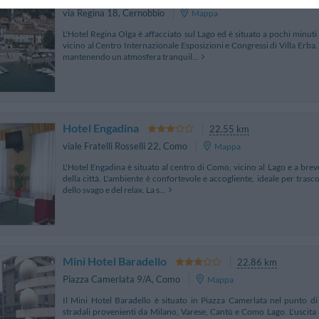
via Regina 18
,
Cernobbio
Mappa
L'Hotel Regina Olga è affacciato sul Lago ed è situato a pochi min
vicino al Centro Internazionale Esposizioni e Congressi di Villa Erba. 
mantenendo un atmosfera tranquil...
Hotel Engadina
22.55 km
viale Fratelli Rosselli 22
,
Como
Mappa
L'Hotel Engadina è situato al centro di Como, vicino al Lago e a brev
della città. L'ambiente è confortevole e accogliente, ideale per trasc
dello svago e del relax. La s...
Mini Hotel Baradello
22.86 km
Piazza Camerlata 9/A
,
Como
Mappa
Il Mini Hotel Baradello è situato in Piazza Camerlata nel punto di
stradali provenienti da Milano, Varese, Cantù e Como Lago. L'uscita 