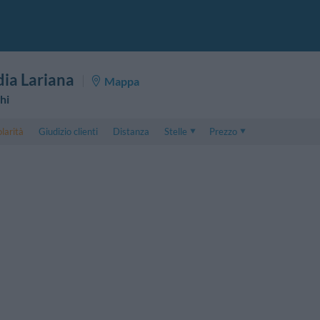
ia Lariana
Mappa
hi
larità
Giudizio clienti
Distanza
Stelle
Prezzo
Prezzo
5 . . 1
Prezzo Camera Doppia
1 . . 5
Prezzo Camera Tripla