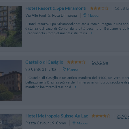
Hotel Resort & Spa Miramonti
16.38 k
Via Alle Fonti 5
,
Rota D'Imagna
Mappa
L'Hotel Resort & Spa Miramonti è situato a Rota d'Imagna in una zona
distanza dal Lago di Como, dalla città vecchia di Bergamo e dalle
Franciacorta. Completamente ristruttura...
Castello di Casiglio
16.01 km
via Cantù 21
,
Erba
Mappa
Il Castello di Casiglio è un antico maniero del 1400, un vero e pr
bellezza nella Brianza più verde. Immerso in un parco secolare di pini
mantiene inalterato il fascino d...
Hotel Metropole Suisse Au Lac
21.90 
Piazza Cavour 19
,
Como
Mappa