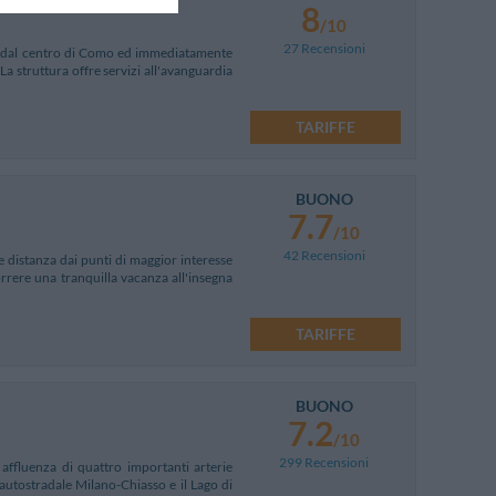
8
/10
27 Recensioni
uti dal centro di Como ed immediatamente
La struttura offre servizi all'avanguardia
TARIFFE
BUONO
7.7
/10
42 Recensioni
e distanza dai punti di maggior interesse
orrere una tranquilla vacanza all'insegna
TARIFFE
BUONO
7.2
/10
299 Recensioni
 affluenza di quattro importanti arterie
autostradale Milano-Chiasso e il Lago di