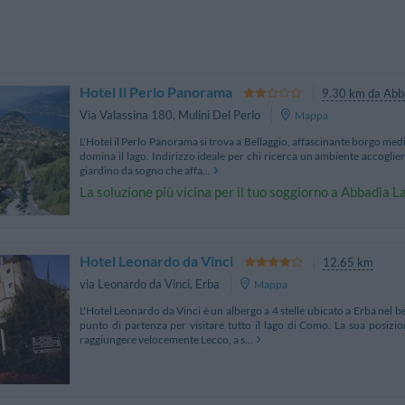
Hotel Il Perlo Panorama
9.30 km da Abb
Via Valassina 180
,
Mulini Del Perlo
Mappa
L'Hotel il Perlo Panorama si trova a Bellaggio, affascinante borgo med
domina il lago. Indirizzo ideale per chi ricerca un ambiente accoglient
giardino da sogno che affa...
La soluzione più vicina per il tuo soggiorno a Abbadia L
Hotel Leonardo da Vinci
12.65 km
via Leonardo da Vinci
,
Erba
Mappa
L'Hotel Leonardo da Vinci è un albergo a 4 stelle ubicato a Erba nel be
punto di partenza per visitare tutto il lago di Como. La sua posiz
raggiungere velocemente Lecco, a s...