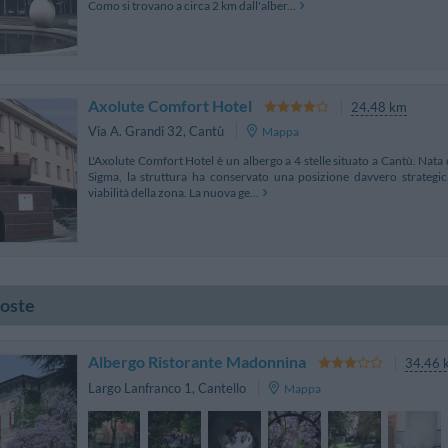
Como si trovano a circa 2 km dall'alber...
Axolute Comfort Hotel
24.48 km
Via A. Grandi 32
,
Cantù
Mappa
L'Axolute Comfort Hotel è un albergo a 4 stelle situato a Cantù. Nata 
Sigma, la struttura ha conservato una posizione davvero strategica
viabilità della zona. La nuova ge...
poste
Albergo Ristorante Madonnina
34.46 
Largo Lanfranco 1
,
Cantello
Mappa