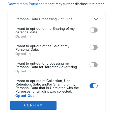
Viaggiatore Singolo Business
Downstream Participants
that may further disclose it to other
Ritornerebbe in questo hotel?
NON SO
third parties.
dettagli
Personal Data Processing Opt Outs
ECCELLENTE
Irina
I want to opt-out of the Sharing of my
Francia
personal data.
9
/10
Opted In
Agosto 2013
Viaggiatore con amici/colleghi
I want to opt-out of the Sale of my
Personal Data.
Ritornerebbe in questo hotel?
SI
Opted In
dettagli
I want to opt-out of processing my
Personal Data for Targeted Advertising.
ECCELLENTE
Tania
Opted In
Francia
9.4
/10
Luglio 2013
I want to opt-out of Collection, Use,
Retention, Sale, and/or Sharing of my
Viaggiatore Singolo Business
Personal Data that Is Unrelated with the
Purposes for which it was collected.
Ritornerebbe in questo hotel?
SI
Opted Out
dettagli
CONFIRM
ECCELLENTE
Tania