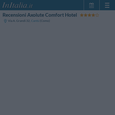
Recensioni Axolute Comfort Hotel
Home Page
Via A. Grandi 32
,
Cantù
(Como)
Le mie Prenotazioni
InItalia Club
Lingua