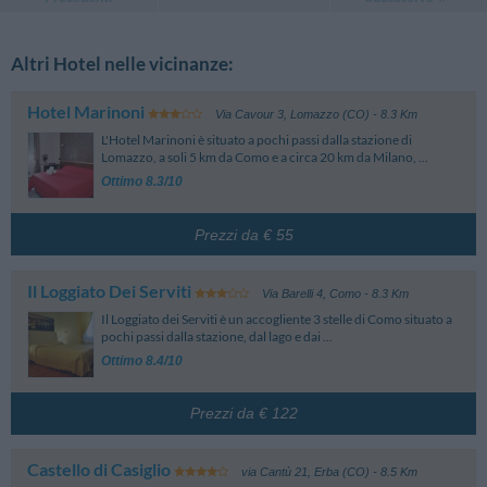
Altri Hotel nelle vicinanze:
Hotel Marinoni
Via Cavour 3
,
Lomazzo (CO)
- 8.3 Km
L'Hotel Marinoni è situato a pochi passi dalla stazione di
Lomazzo, a soli 5 km da Como e a circa 20 km da Milano, ...
Ottimo 8.3/10
Prezzi da € 55
Il Loggiato Dei Serviti
Via Barelli 4
,
Como
- 8.3 Km
Il Loggiato dei Serviti è un accogliente 3 stelle di Como situato a
pochi passi dalla stazione, dal lago e dai ...
Ottimo 8.4/10
Prezzi da € 122
Castello di Casiglio
via Cantù 21
,
Erba (CO)
- 8.5 Km