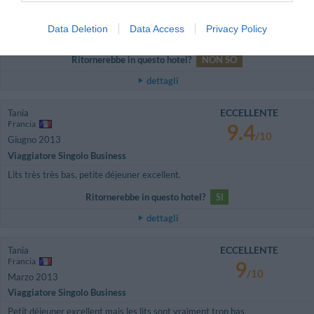
Francia
9.4
/10
Giugno 2013
Data Deletion
Data Access
Privacy Policy
Viaggiatore Singolo Business
Ritornerebbe in questo hotel?
NON SO
dettagli
ECCELLENTE
Tania
Francia
9.4
/10
Giugno 2013
Viaggiatore Singolo Business
Lits très très bas, petite déjeuner excellent.
Ritornerebbe in questo hotel?
SI
dettagli
ECCELLENTE
Tania
Francia
9
/10
Marzo 2013
Viaggiatore Singolo Business
Petit déjeuner excellent mais les lits sont vraiment trop bas.