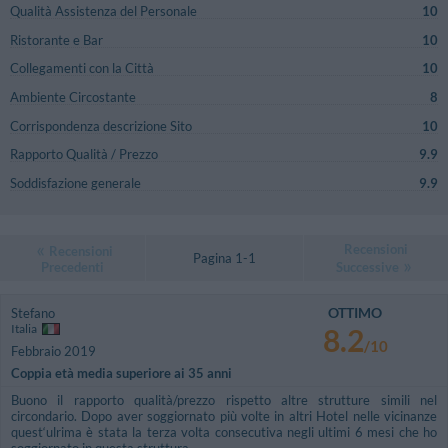
Qualità Assistenza del Personale
10
Ristorante e Bar
10
Collegamenti con la Città
10
Ambiente Circostante
8
Corrispondenza descrizione Sito
10
Rapporto Qualità / Prezzo
9.9
Soddisfazione generale
9.9
Recensioni
Recensioni
Pagina 1-1
Precedenti
Successive
OTTIMO
Stefano
Italia
8.2
/10
Febbraio 2019
Coppia età media superiore ai 35 anni
Buono il rapporto qualità/prezzo rispetto altre strutture simili nel
circondario. Dopo aver soggiornato più volte in altri Hotel nelle vicinanze
quest‘ulrima è stata la terza volta consecutiva negli ultimi 6 mesi che ho