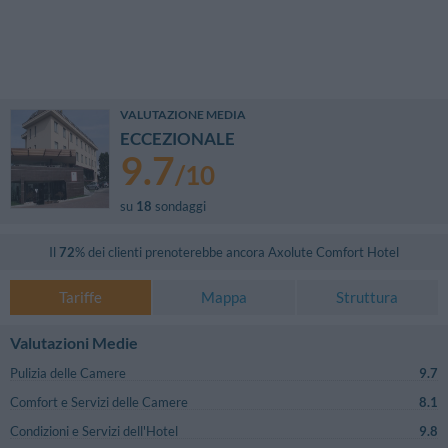
VALUTAZIONE MEDIA
ECCEZIONALE
9.7
/
10
su
18
sondaggi
Il
72
% dei clienti prenoterebbe ancora
Axolute Comfort Hotel
Tariffe
Mappa
Struttura
Valutazioni Medie
Pulizia delle Camere
9.7
Comfort e Servizi delle Camere
8.1
Condizioni e Servizi dell'Hotel
9.8