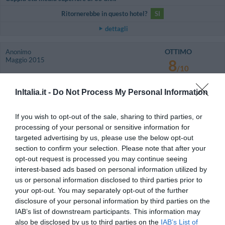
Ritornerebbe in questo hotel?
SI
dettagli
OTTIMO
Anonimo
Maggio 2015
8
/10
Ritornerebbe in questo hotel?
SI
InItalia.it -
Do Not Process My Personal Information
dettagli
If you wish to opt-out of the sale, sharing to third parties, or
FAVOLOSO
Tania
processing of your personal or sensitive information for
Francia
8.6
targeted advertising by us, please use the below opt-out
/10
Settembre 2013
section to confirm your selection. Please note that after your
Viaggiatore Singolo Business
opt-out request is processed you may continue seeing
interest-based ads based on personal information utilized by
Ritornerebbe in questo hotel?
NON SO
us or personal information disclosed to third parties prior to
dettagli
your opt-out. You may separately opt-out of the further
disclosure of your personal information by third parties on the
BUONO
Anonimo
IAB’s list of downstream participants. This information may
Settembre 2013
7.1
also be disclosed by us to third parties on the
IAB’s List of
/10