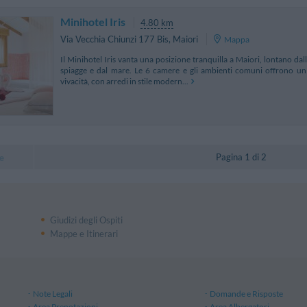
Minihotel Iris
4.80 km
Via Vecchia Chiunzi 177 Bis
,
Maiori
Mappa
Il Minihotel Iris vanta una posizione tranquilla a Maiori, lontano dal
spiagge e dal mare. Le 6 camere e gli ambienti comuni offrono un 
vivacità, con arredi in stile modern...
Pagina 1 di 2
e
Giudizi degli Ospiti
Mappe e Itinerari
Note Legali
Domande e Risposte
Area Prenotazioni
Area Albergatori