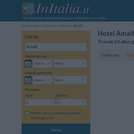
Gli specialisti delle prenotazioni alberghiere in Italia
Home Page
Campania
Salerno
Amalfi
Hotel Amalf
Cerca
Trovati 24 alberg
Ordina per:
Popo
Data di arrivo:
Data di partenza:
Persone:
Adulti:
Bambini:
Non ho ancora deciso le date del
mio soggiorno
Cerca