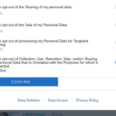
o opt-out of the Sharing of my personal data.
In
La Locanda del Fiordo
4.74 km
Via Trasita 9
,
Fiordo Di Furore
Mappa
o opt-out of the Sale of my Personal Data.
In
La Locanda del Fiordo sorge in uno degli scorci più suggestivi della Cos
profonda insenatura nella roccia solcata dalle acque del torrente Sch
discesa privata al mare, l'h...
to opt-out of processing my Personal Data for Targeted
ing.
In
o opt-out of Collection, Use, Retention, Sale, and/or Sharing
ersonal Data that Is Unrelated with the Purposes for which it
Residence Torre Paradiso
2.66 km
lected.
Out
Via Nazionale 1
,
Minori
Mappa
Torre Paradiso è un'accogliente residence nel centro di Minori, sp
CONFIRM
Trova sede in un'antica palazzina della famiglia Russo, recenteme
abitative. Torre Paradiso si offre come dep...
Data Deletion
Data Access
Privacy Policy
Haidi House
4.97 km