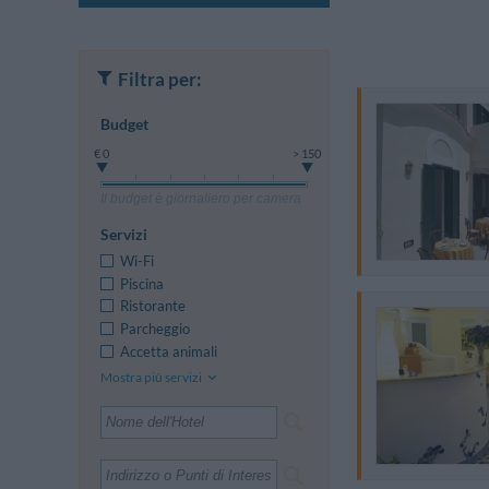
Filtra per:
Budget
€ 0
> 150
Il budget è giornaliero per camera
Servizi
Wi-Fi
Piscina
Ristorante
Parcheggio
Accetta animali
Mostra più servizi