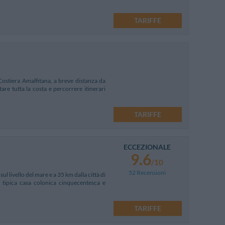
TARIFFE
 Costiera Amalfitana, a breve distanza da
are tutta la costa e percorrere itinerari
TARIFFE
ECCEZIONALE
9.6
/10
52 Recensioni
ul livello del mare e a 35 km dalla città di
e tipica casa colonica cinquecentesca e
TARIFFE