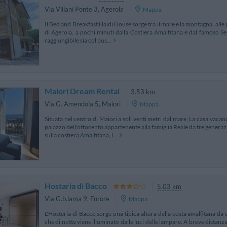
Via Villani Ponte 3
,
Agerola
Mappa
Il Bed and Breakfast Haidi House sorge tra il mare e la montagna, alle p
di Agerola, a pochi minuti dalla Costiera Amalfitana e dal famoso Sen
raggiungibile sia col bus...
Maiori Dream Rental
3.53 km
Via G. Amendola 5
,
Maiori
Mappa
Situata nel centro di Maiori a soli venti metri dal mare, La casa vaca
palazzo dell'ottocento appartenente alla famiglia Reale da tre generaz
sulla costiera Amalfitana, l...
Hostaria di Bacco
5.03 km
Via G.b.lama 9
,
Furore
Mappa
L'Hosteria di Bacco sorge una tipica altura della costa amalfitana d
che di notte viene illuminato dalle luci delle lampare. A breve distanza