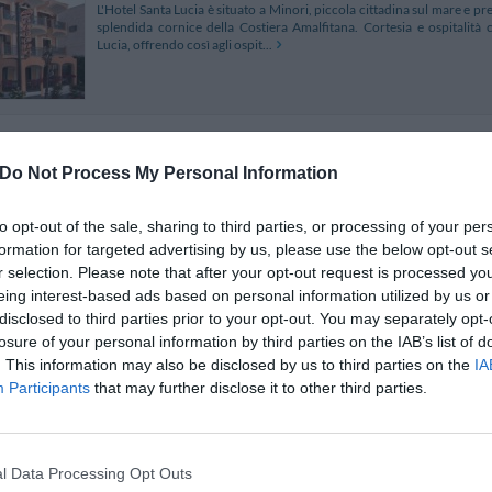
L'Hotel Santa Lucia è situato a Minori, piccola cittadina sul mare e p
splendida cornice della Costiera Amalfitana. Cortesia e ospitalità 
Lucia, offrendo così agli ospit...
Pietra Di Luna Hotel
3.72 km
Do Not Process My Personal Information
Via Gaetano Capone 25
,
Maiori
Mappa
Situato nel cuore della Costiera Amalfitana, l'Hotel Pietra di Luna è u
to opt-out of the sale, sharing to third parties, or processing of your per
pochi metri del lungomare di Maiori e dal centro città. Completano il f
formation for targeted advertising by us, please use the below opt-out s
panoramica della baia di M...
r selection. Please note that after your opt-out request is processed y
eing interest-based ads based on personal information utilized by us or
disclosed to third parties prior to your opt-out. You may separately opt-
losure of your personal information by third parties on the IAB’s list of
Hotel Villa Romana
2.73 km
. This information may also be disclosed by us to third parties on the
IA
Participants
that may further disclose it to other third parties.
Corso Vittorio Emanuele 90
,
Minori
Mappa
L'Hotel Villa Romana sorge a 150 mt dal mare della ridente Costa Amalf
Romana del I secolo a.c., monumento insigne di bellezza e di arte che 
Minori. L'ospite viene acc...
l Data Processing Opt Outs