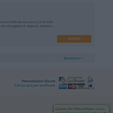
le zone trafficate ma a circa 1,5 km dalle
mix stravagante di eleganza, fantasia e
TARIFFE
Successiva
Prenotazioni Sicure
Clicca qui per verificare
x
Questo sito Web utilizza
cookie
,
anche di terze parti. Continuando