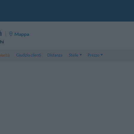
i
Mappa
hi
larità
Giudizio clienti
Distanza
Stelle
Prezzo
Prezzo
5 . . 1
Prezzo Camera Doppia
1 . . 5
Prezzo Camera Tripla