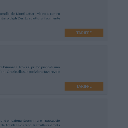
endici dei Monti Lattari, vicino al centro
tiero degli Dei. La struttura, facilmente
TARIFFE
nze L'Amore si trova al primo piano di uno
ioni. Grazie alla sua posizione favorevole
TARIFFE
a cui è emozionante ammirare il paesaggio
 da Amalfi e Positano, la struttura è meta