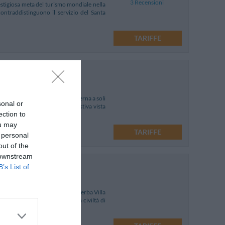
3 Recensioni
restigiosa meta del turismo mondiale nella
contraddistinguono il servizio del Santa
TARIFFE
na struttura confortevole e moderna a soli
sonal or
ascino della struttura la suggestiva vista
ection to
ou may
TARIFFE
 personal
out of the
 downstream
B’s List of
itana, quasi a ridosso della superba Villa
delinea l'impronta dell'antica civiltà di