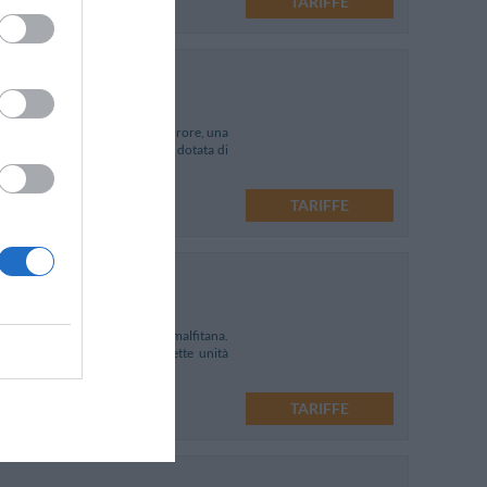
TARIFFE
tiera Amalfitana, il fiordo di Furore, una
iato. Raro esempio di struttura dotata di
TARIFFE
lendido borgo della Costiera Amalfitana.
nte restaurata e dotata di sette unità
TARIFFE