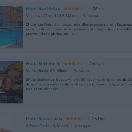
Hotel San Pietro
4.06 km
Via nuova Chiunzi 139
,
Maiori
Mappa
L'Hotel San Pietro è un accogliente albergo immerso nella lussureggi
mare. Ideale per una vacanza rigenerante all'insegna del relax e dello s
pranzo, Sala TV, piscina, am...
Hotel Settebello
2.62 km
Via Nazionale 39
,
Minori
Mappa
L'Hotel Settebello si trova a Minori a 50 mt dal mare nel cuore della Co
di recente, è la scelta ideale per trascorrere piacevoli soggiorni di re
località turistiche dell...
Hotel Santa Lucia
2.64 km
Alfonso Gatto 44
,
Minori
Mappa