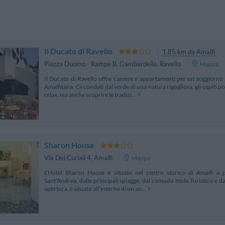
Il Ducato di Ravello
1.85 km da Amalfi
Piazza Duomo - Rampe B. Gambardella
,
Ravello
Mappa
Il Ducato di Ravello offre camere e appartamenti per un soggiorno 
Amalfitana. Circondati dal verde di una natura rigogliosa, gli ospiti 
relax, ma anche scoprire le tradizi...
Sharon House
Via Dei Curiali 4
,
Amalfi
Mappa
L'Hotel Sharon House è situato nel centro storico di Amalfi a p
Sant'Andrea, dalle principali spiagge, dal comodo molo Turistico e dal
apertura, è situato all'interno di un an...