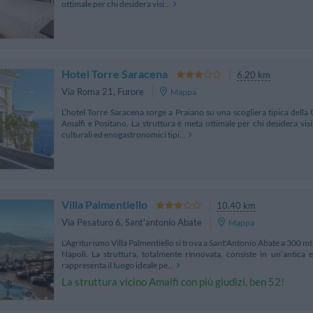
ottimale per chi desidera visi...
Hotel Torre Saracena
6.20 km
Via Roma 21
,
Furore
Mappa
L’hotel Torre Saracena sorge a Praiano su una scogliera tipica della
Amalfi e Positano. La struttura è meta ottimale per chi desidera visit
culturali ed enogastronomici tipi...
Villa Palmentiello
10.40 km
Via Pesaturo 6
,
Sant'antonio Abate
Mappa
L’Agriturismo Villa Palmentiello si trova a Sant'Antonio Abate a 300 mt s
Napoli. La struttura, totalmente rinnovata, consiste in un’antica 
rappresenta il luogo ideale pe...
La struttura vicino Amalfi con più giudizi, ben 52!