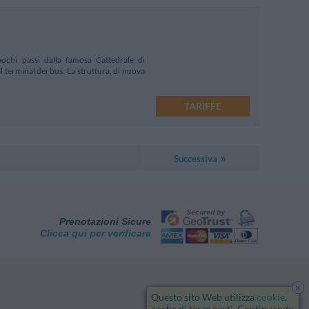
ochi passi dalla famosa Cattedrale di
 terminal dei bus. La struttura, di nuova
TARIFFE
Successiva
Prenotazioni Sicure
Clicca qui per verificare
x
Questo sito Web utilizza
cookie
,
anche di terze parti. Continuando