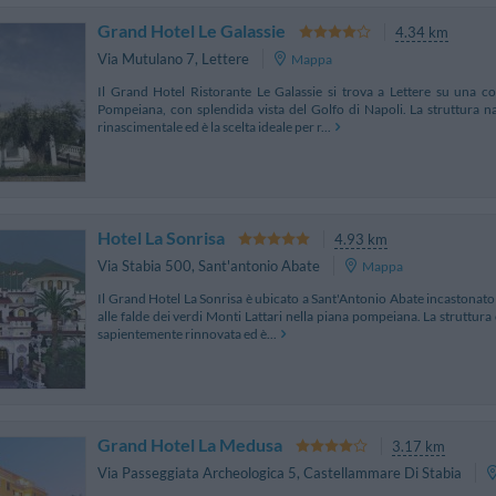
Grand Hotel Le Galassie
4.34 km
Via Mutulano 7
,
Lettere
Mappa
Il Grand Hotel Ristorante Le Galassie si trova a Lettere su una c
Pompeiana, con splendida vista del Golfo di Napoli. La struttura n
rinascimentale ed è la scelta ideale per r...
Hotel La Sonrisa
4.93 km
Via Stabia 500
,
Sant'antonio Abate
Mappa
Il Grand Hotel La Sonrisa è ubicato a Sant'Antonio Abate incastonato
alle falde dei verdi Monti Lattari nella piana pompeiana. La struttura 
sapientemente rinnovata ed è...
Grand Hotel La Medusa
3.17 km
Via Passeggiata Archeologica 5
,
Castellammare Di Stabia