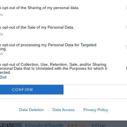
o opt-out of the Sharing of my personal data.
In
Hotel Pompei Resort
8.09 km
Viale Unità D'Italia 16/A
,
Pompei
Mappa
o opt-out of the Sale of my Personal Data.
In
L'Hotel Pompei Resort è un prestigioso hotel 4 stelle, a breve distan
celebre Santuario della Beata Vergine del Rosario e in prossimità dell
Circumvesuviana di Pompei e del...
to opt-out of processing my Personal Data for Targeted
ing.
In
o opt-out of Collection, Use, Retention, Sale, and/or Sharing
ersonal Data that Is Unrelated with the Purposes for which it
Hostaria di Bacco
6.62 km
lected.
Out
Via G.b.lama 9
,
Furore
Mappa
L'Hosteria di Bacco sorge una tipica altura della costa amalfitana d
CONFIRM
che di notte viene illuminato dalle luci delle lampare. A breve distanza
ottimale per chi desidera visi...
Data Deletion
Data Access
Privacy Policy
Il Ducato di Ravello
8.83 km