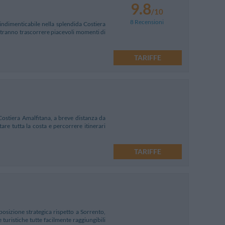
9.8
/10
8 Recensioni
indimenticabile nella splendida Costiera
potranno trascorrere piacevoli momenti di
TARIFFE
 Costiera Amalfitana, a breve distanza da
are tutta la costa e percorrere itinerari
TARIFFE
posizione strategica rispetto a Sorrento,
turistiche tutte facilmente raggiungibili