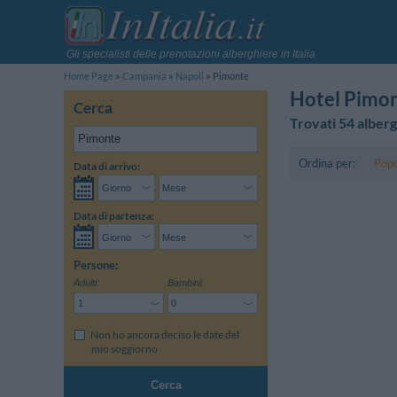
Gli specialisti delle prenotazioni alberghiere in Italia
Home Page
Campania
Napoli
Pimonte
Hotel Pimo
Cerca
Trovati 54 alberg
Ordina per:
Popo
Data di arrivo:
Data di partenza:
Persone:
Adulti:
Bambini:
Non ho ancora deciso le date del
mio soggiorno
Cerca