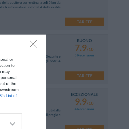
 della costiera sorrentina, a soli 5 km da
a trasformata in un hotel 4 stelle in stile
TARIFFE
BUONO
7.9
/10
5 Recensioni
llo splendido Golfo di Napoli. Elegante e
sonal or
fort e i servizi immancabili negli hotel 4
ection to
ou may
TARIFFE
 personal
out of the
 downstream
ECCEZIONALE
B’s List of
9.9
/10
4 Recensioni
torico di Positano, a circa 15 minuti dalla
 si distinguono per gli arredi di pregio e