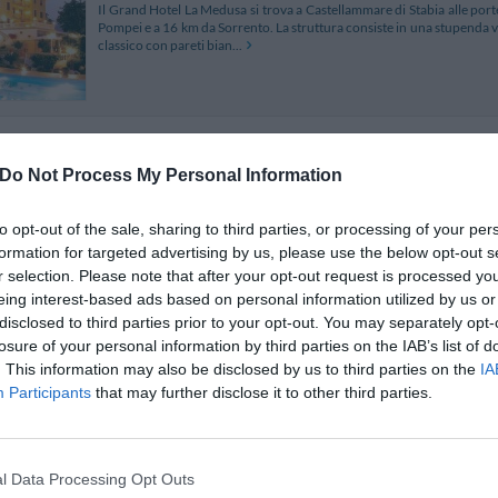
Il Grand Hotel La Medusa si trova a Castellammare di Stabia alle porte
Pompei e a 16 km da Sorrento. La struttura consiste in una stupenda vill
classico con pareti bian...
La Panoramica Hotel
4.75 km
Do Not Process My Personal Information
Via Panoramica 119
,
Castellamare Di Stabia
Mappa
La Panoramica Hotel è situato a Castellammare Di Stabia nel cuore de
to opt-out of the sale, sharing to third parties, or processing of your per
raffinato, offre ambienti curati in ogni dettaglio, arricchiti con i com
formation for targeted advertising by us, please use the below opt-out s
stelle della Penisola Sorrent...
r selection. Please note that after your opt-out request is processed y
eing interest-based ads based on personal information utilized by us or
disclosed to third parties prior to your opt-out. You may separately opt-
losure of your personal information by third parties on the IAB’s list of
Hotel Villa Gabrisa
5.73 km
. This information may also be disclosed by us to third parties on the
IA
Participants
that may further disclose it to other third parties.
Via Pasitea 223
,
Positano
Mappa
L’Hotel Villa Gabrisa è un piccolo albergo di lusso situato nel centro s
spiagge e dal mare. Le camere offrono una splendida vista panoramica e
i servizi di alta qualità...
l Data Processing Opt Outs