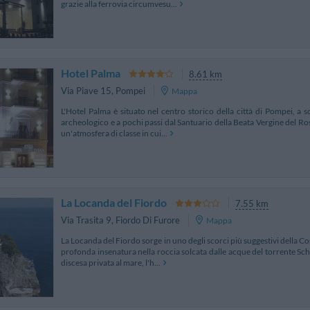
grazie alla ferrovia circumvesu...
Hotel Palma
8.61 km
Via Piave 15
,
Pompei
Mappa
L'Hotel Palma è situato nel centro storico della città di Pompei, a s
archeologico e a pochi passi dal Santuario della Beata Vergine del Ros
un'atmosfera di classe in cui...
La Locanda del Fiordo
7.55 km
Via Trasita 9
,
Fiordo Di Furore
Mappa
La Locanda del Fiordo sorge in uno degli scorci più suggestivi della Cos
profonda insenatura nella roccia solcata dalle acque del torrente Sch
discesa privata al mare, l'h...