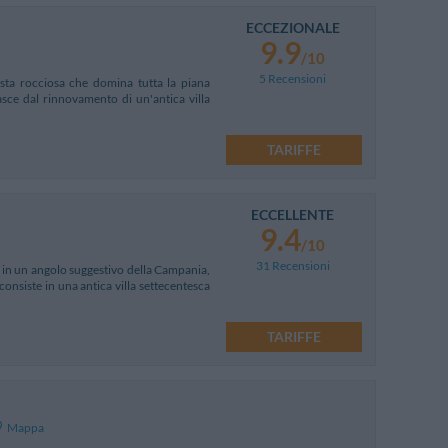
ECCEZIONALE
9.9
/10
5 Recensioni
osta rocciosa che domina tutta la piana
asce dal rinnovamento di un'antica villa
TARIFFE
ECCELLENTE
9.4
/10
31 Recensioni
 in un angolo suggestivo della Campania,
consiste in una antica villa settecentesca
TARIFFE
Mappa