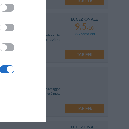
TARIFFE
ECCEZIONALE
9.5
/10
38 Recensioni
za dagli Scavi, dal centro cittadino, dal
o svincolo dell’autostrada, della stazione
TARIFFE
a cui è emozionante ammirare il paesaggio
 da Amalfi e Positano, la struttura è meta
TARIFFE
ECCEZIONALE