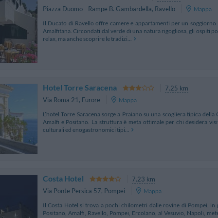
Piazza Duomo - Rampe B. Gambardella
,
Ravello
Mappa
Il Ducato di Ravello offre camere e appartamenti per un soggiorno 
Amalfitana. Circondati dal verde di una natura rigogliosa, gli ospiti 
relax, ma anche scoprire le tradizi...
Hotel Torre Saracena
7.25 km
Via Roma 21
,
Furore
Mappa
L’hotel Torre Saracena sorge a Praiano su una scogliera tipica della
Amalfi e Positano. La struttura è meta ottimale per chi desidera visit
culturali ed enogastronomici tipi...
Costa Hotel
7.23 km
Via Ponte Persica 57
,
Pompei
Mappa
Il Costa Hotel si trova a pochi chilometri dalle rovine di Pompei, in 
Positano, Amalfi, Ravello, Pompei, Ercolano, al Vesuvio, Napoli, mete 