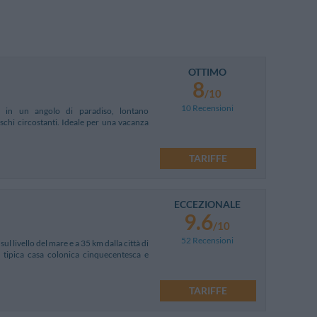
OTTIMO
8
/10
10 Recensioni
 in un angolo di paradiso, lontano
schi circostanti. Ideale per una vacanza
TARIFFE
ECCEZIONALE
9.6
/10
52 Recensioni
ul livello del mare e a 35 km dalla città di
e tipica casa colonica cinquecentesca e
TARIFFE