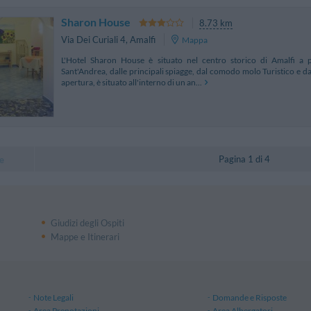
Sharon House
8.73 km
Via Dei Curiali 4
,
Amalfi
Mappa
L'Hotel Sharon House è situato nel centro storico di Amalfi a p
Sant'Andrea, dalle principali spiagge, dal comodo molo Turistico e dal
apertura, è situato all'interno di un an...
Pagina 1 di 4
e
Giudizi degli Ospiti
Mappe e Itinerari
Note Legali
Domande e Risposte
Area Prenotazioni
Area Albergatori