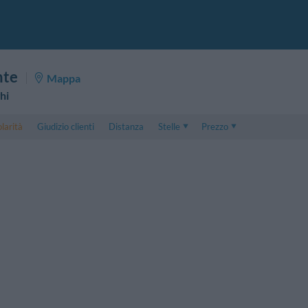
nte
Mappa
hi
larità
Giudizio clienti
Distanza
Stelle
Prezzo
Prezzo
5 . . 1
Prezzo Camera Doppia
1 . . 5
Prezzo Camera Tripla