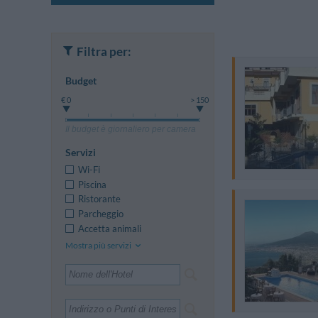
Filtra per:
Budget
€ 0
> 150
Il budget è giornaliero per camera
Servizi
Wi-Fi
Piscina
Ristorante
Parcheggio
Accetta animali
Mostra più servizi