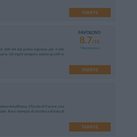
TARIFFE
FAVOLOSO
8.7
/10
7 Recensioni
oli 200 mt dal primo ingresso per il sito
ario. Gli ospiti vengono subito accolti in
TARIFFE
tiera Amalfitana, il fiordo di Furore, una
iato. Raro esempio di struttura dotata di
TARIFFE