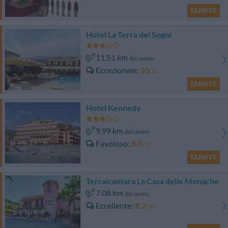
TARIFFE
Hotel La Terra dei Sogni
11.51 km
dal centro
Eccezionale
10
/10
TARIFFE
Hotel Kennedy
9.99 km
dal centro
Favoloso
8.5
/10
TARIFFE
Terralcantara La Casa delle Monache
7.08 km
dal centro
Eccellente
9.2
/10