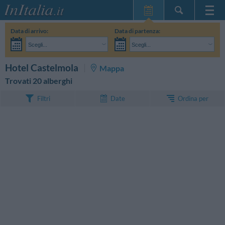
Home Page
Data di arrivo:
Data di partenza:
Le mie Prenotazioni
Scegli...
Scegli...
InItalia Club
Adulti:
Non ho ancora deciso le date del mio soggiorno
Bambini:
CERCA
Hotel Castelmola
Mappa
Lingua
Trovati 20 alberghi
Ordina per
Filtri
Date