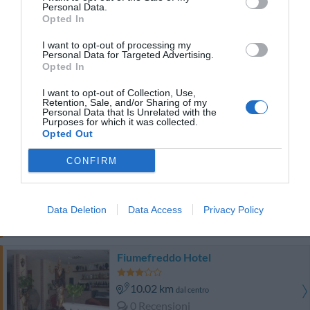
Buono
7.7
Personal Data.
/10
Opted In
TARIFFE
I want to opt-out of processing my
Personal Data for Targeted Advertising.
King's House Hotel Resort
Opted In
11.82 km
dal centro
I want to opt-out of Collection, Use,
Retention, Sale, and/or Sharing of my
Ottimo
8.1
/10
Personal Data that Is Unrelated with the
Purposes for which it was collected.
TARIFFE
Opted Out
Hotel Solemar
CONFIRM
9.70 km
dal centro
Favoloso
8.6
/10
Data Deletion
Data Access
Privacy Policy
TARIFFE
Fiumefreddo Hotel
10.02 km
dal centro
0 Recensioni