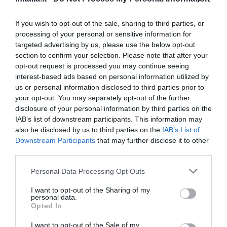
1.44 km
dal centro
0 Recensioni
If you wish to opt-out of the sale, sharing to third parties, or
TARIFFE
processing of your personal or sensitive information for
targeted advertising by us, please use the below opt-out
Hotel Villa Nefele
section to confirm your selection. Please note that after your
opt-out request is processed you may continue seeing
4.02 km
dal centro
interest-based ads based on personal information utilized by
0 Recensioni
us or personal information disclosed to third parties prior to
your opt-out. You may separately opt-out of the further
TARIFFE
disclosure of your personal information by third parties on the
IAB’s list of downstream participants. This information may
Terralcantara Il Borgo
also be disclosed by us to third parties on the
IAB’s List of
Downstream Participants
that may further disclose it to other
7.62 km
dal centro
third parties.
Ottimo
8
/10
Personal Data Processing Opt Outs
TARIFFE
I want to opt-out of the Sharing of my
Terralcantara Il Poggio
personal data.
Opted In
6.97 km
dal centro
I want to opt-out of the Sale of my