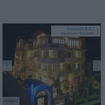
Fabelhaft
8.7
/
10
Ergebnis aus
7
Bewertungen
Profilfoto