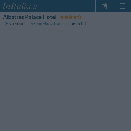
Albatres Palace Hotel
Startseite
Via Mesagne 147
,
San Vito Dei Normanni
(Brindisi)
Meine
Reservierungen
InItalia Club
Sprache