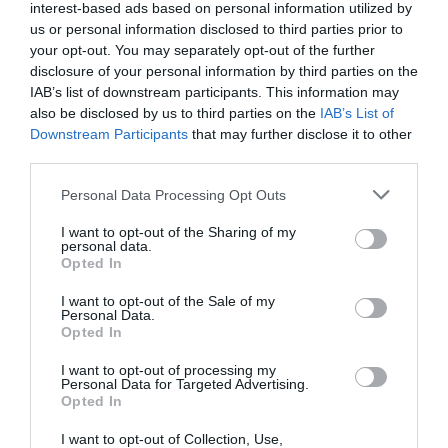
interest-based ads based on personal information utilized by
Doppelbettzimmer Junior Suite.
us or personal information disclosed to third parties prior to
your opt-out. You may separately opt-out of the further
disclosure of your personal information by third parties on the
Im Preis inbegriffene Leistungen
IAB’s list of downstream participants. This information may
also be disclosed by us to third parties on the
IAB’s List of
Aufzug
Ausstattungsverleih für
Downstream Participants
that may further disclose it to other
Restaurant und Bar
Meetings/ Kongresse
third parties.
Externer Parkplatz an der Straße
Fernsehzimmer
Im Restaurant (geöffnet auf Reservierung) genießt man eine besonders
Gepäckaufbewahrung
Internet-Anschluss
Beschreibung der
abwechslungsreiche und kreative Küche mit apulischen und italienischen
Personal Data Processing Opt Outs
Jacuzzi
Klimaanlage in den
Spezialitäten, die von edlen Weinen aus Italien und der Region begleitet
Sitzungssäle/Tagungssäle/Kongresssäle
Gemeinschaftsräumen
werden.
I want to opt-out of the Sharing of my
Lesezimmer
Mehrsprachiges Personal
personal data.
Im Kongressbereich des Hotels werden zahlreiche Services wie
Der Empfangssaal eignet sich hervorragend für jegliche Art von
Portier
Rasches Ein- und Auschecken
Opted In
Leistungen gegen Bezahlung
Sekretariat, Videprojektionstechnik, Kaffeepausen und Mittagessen
Veranstaltung oder Feier.
Rezeption - rund um die Uhr
Safe
angeboten.
Schuhputzer
Schwimmbecken im Freien
I want to opt-out of the Sale of my
Überdachter Hotelparkplatz
Abholung und Übergabe des
Personal Data.
Merkmale des Hotels
Tageszeitungen
Touristen- Informationen
Wagens
Opted In
Whirlpool
Arzt vor Ort
Autovermietung
Barrierefreier Zugang
Behindertengerechte Zimmer
Bügeldienst
Bankett- /Empfangssaal
I want to opt-out of processing my
Familienzimmer
Kürzlich renoviert
Bar
Cafeteria
Personal Data for Targeted Advertising.
Nichtraucherzimmer
Empfänge / Festessen / Feiern
Essen für Gruppen
Opted In
Fahrradverleih
Fax - Service
Fotokopier - Service
Limousine -Service
I want to opt-out of Collection, Use,