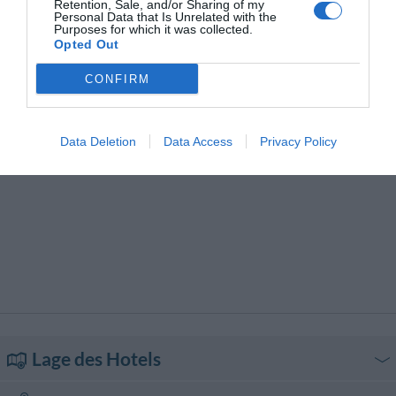
Retention, Sale, and/or Sharing of my
Motorrad- /Scooterverleih
Pool Bar
Personal Data that Is Unrelated with the
Stadtrundfahrten
Transfer von/zum Flughafen
Purposes for which it was collected.
Transfer von/zum Hafen
Transfer von/zum Strand
Opted Out
Transfer von/zur Messe
Trockenreinigung
Typisch lokale Küche
Wäscherei
CONFIRM
Data Deletion
Data Access
Privacy Policy
Lage des Hotels