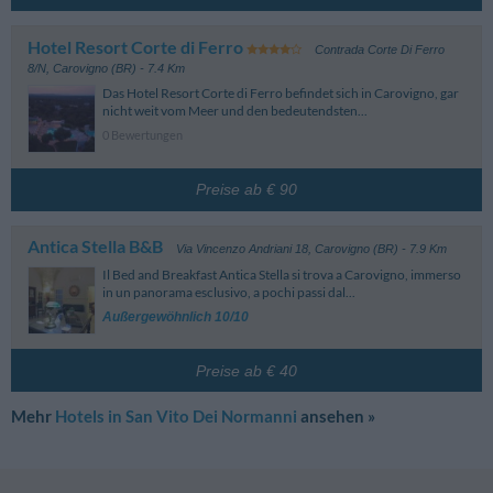
Hotel Resort Corte di Ferro
Contrada Corte Di Ferro
8/N
,
Carovigno (BR)
- 7.4 Km
Das Hotel Resort Corte di Ferro befindet sich in Carovigno, gar
nicht weit vom Meer und den bedeutendsten...
0 Bewertungen
Preise ab € 90
Antica Stella B&B
Via Vincenzo Andriani 18
,
Carovigno (BR)
- 7.9 Km
Il Bed and Breakfast Antica Stella si trova a Carovigno, immerso
in un panorama esclusivo, a pochi passi dal...
Außergewöhnlich 10/10
Preise ab € 40
Mehr
Hotels in San Vito Dei Normanni
ansehen »