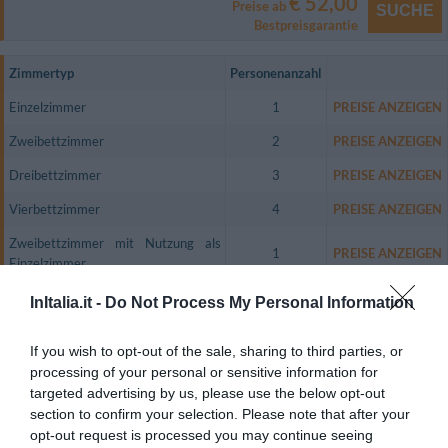
€ 52,00
Preise ab
SUCHE
Bestpreisgarantie
Zimmertyp
Personenanzahl
Einzelzimmer
1
PREISE ANZEIGEN
Zweibettzimmer
2
PREISE ANZEIGEN
Dreibettzimmer
3
PREISE ANZEIGEN
Vierbettzimmer
4
PREISE ANZEIGEN
Zweibettzimmer mit Nutzung als
1
PREISE ANZEIGEN
Einzelzimmer
Doppelbettzimmer Junior Suite
2
PREISE ANZEIGEN
InItalia.it -
Do Not Process My Personal Information
Das Hotel bietet 21 geschmackvoll eingerichtete Zimmer verschiedener
If you wish to opt-out of the sale, sharing to third parties, or
Kategorien mit Klimaanlage, Balkon, Satellitenfernsehen, Safe, kabellosem
Internetzugang, Direktwahltelefon, Minibar, Wecker,
processing of your personal or sensitive information for
Magnetschlüsselkarte und jeweils eigenem Bad mit Badewanne oder
targeted advertising by us, please use the below opt-out
Whirlpool und Haartrockner.
section to confirm your selection. Please note that after your
Verfügbare Zimmer: Einzelzimmer, Zweibettzimmer, Dreibettzimmer,
opt-out request is processed you may continue seeing
Vierbettzimmer, Zweibettzimmer mit Nutzung als Einzelzimmer,