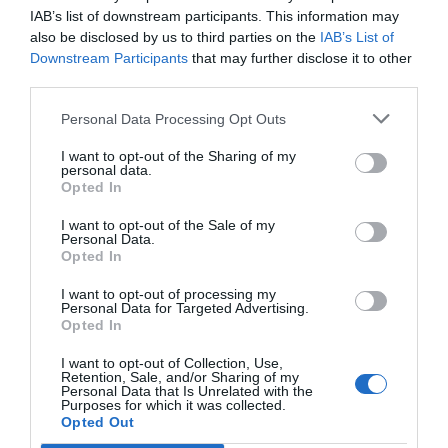
Im Preis inbegriffene Leistungen
IAB’s list of downstream participants. This information may
also be disclosed by us to third parties on the
IAB’s List of
Überdachter Hotelparkplatz
Bankett- /Empfangssaal
Downstream Participants
that may further disclose it to other
Restaurant und Bar
Fernsehzimmer
Hotelparkplatz mit eigener
third parties.
Garage
Das Hotel verfügt über ein großes Restaurant mit mehreren Sälen, in
Internet Point
Internet-Anschluss
Leistungen gegen Bezahlung
denen bis zu 200 Personen Platz finden. Die Räumlichkeiten eignen sich
Personal Data Processing Opt Outs
Portier
Radwege
auch ideal für Festlichkeiten, die von personalisierten Menüs begleitet
Rasches Ein- und Auschecken
Safe
werden.
Autovermietung
Bügeldienst
I want to opt-out of the Sharing of my
Touristen- Informationen
Merkmale des Hotels
personal data.
Bar
Empfänge / Festessen / Feiern
Opted In
Essen für Gruppen
Fahrradverleih
Barrierefreier Zugang
Behindertengerechte Zimmer
Fax - Service
Fotokopier - Service
Business-Hotel
Nichtraucherzimmer
I want to opt-out of the Sale of my
Gepäckaufbewahrung
Klimaanlage in den
Personal Data.
Schallgedämmte Zimmer
Gemeinschaftsräumen
Opted In
Limousine -Service
Restaurant
Tennisplatz
Transfer von/zum Flughafen
I want to opt-out of processing my
Transfer von/zur Messe
Trockenreinigung
Personal Data for Targeted Advertising.
Opted In
Typisch lokale Küche
Wäscherei
I want to opt-out of Collection, Use,
Retention, Sale, and/or Sharing of my
Personal Data that Is Unrelated with the
Purposes for which it was collected.
Opted Out