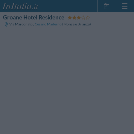
Groane Hotel Residence
Startseite
Via Marconato
,
Cesano Maderno
(Monza e Brianza)
Meine
Reservierungen
InItalia Club
Sprache