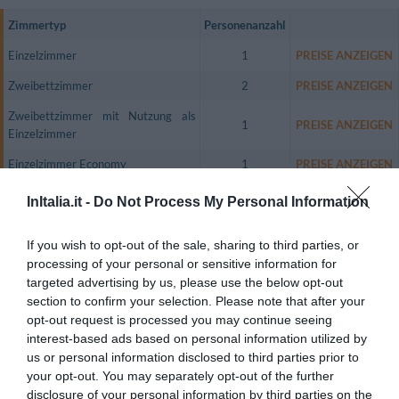
Zimmertyp
Personenanzahl
Einzelzimmer
1
PREISE ANZEIGEN
Zweibettzimmer
2
PREISE ANZEIGEN
Zweibettzimmer mit Nutzung als
1
PREISE ANZEIGEN
Einzelzimmer
Einzelzimmer Economy
1
PREISE ANZEIGEN
Zweibettzimmer Economy
2
PREISE ANZEIGEN
InItalia.it -
Do Not Process My Personal Information
Das Hotel bietet 33 ruhige, gemütliche Zimmer, vier Ein-Zimmer-
Apartments und sechs Zimmer in einer Dependance. Alle Zimmer sind mit
If you wish to opt-out of the sale, sharing to third parties, or
einem LCD-Fernseher, Radio, Direktwahltelefon, Klimaanlage,
processing of your personal or sensitive information for
Internetzugang, einem Safe, einer Minibar sowie einem eigenen Bad mit
targeted advertising by us, please use the below opt-out
Haartrockner und Kosmetik-Set ausgestattet.
section to confirm your selection. Please note that after your
Verfügbare Zimmer: Einzelzimmer, Zweibettzimmer, Zweibettzimmer mit
opt-out request is processed you may continue seeing
Nutzung als Einzelzimmer, Einzelzimmer Economy, Zweibettzimmer
interest-based ads based on personal information utilized by
Economy.
us or personal information disclosed to third parties prior to
your opt-out. You may separately opt-out of the further
disclosure of your personal information by third parties on the