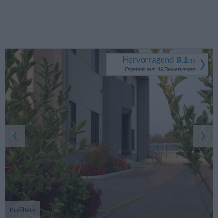
Hervorragend
9.1
/
10
Ergebnis aus
49
Bewertungen
Profilfoto