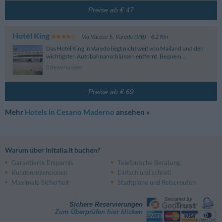
Piazzale Stazione, 10 - Varedo
Municipio Di Lazzate
4.94 km
Preise ab € 47
Meda
4.99 km
Via Roma, 38 - Lazzate
Piazza Stazione, 4 - Meda
Municipio Di Cesate
4.94 km
Via Don Oreste Moretti, 10 - Cesate
Hotel King
Via Varese 5
,
Varedo (MB)
- 6.2 Km
Das Hotel King in Varedo liegt nicht weit von Mailand und den
wichtigsten Autobahnanschlüssen entfernt. Bequem ...
0 Bewertungen
Preise ab € 69
Mehr
Hotels in Cesano Maderno
ansehen »
Warum über InItalia.it buchen?
Garantierte Ersparnis
Telefonische Beratung
Kundenrezensionen
Einfach und schnell
Maximale Sicherheit
Stadtpläne und Reiserouten
Sichere Reservierungen
Zum Überprüfen hier klicken