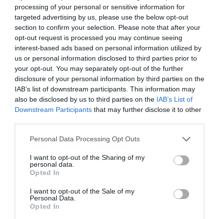
processing of your personal or sensitive information for
targeted advertising by us, please use the below opt-out
Zimmertyp
Personenanzahl
section to confirm your selection. Please note that after your
opt-out request is processed you may continue seeing
Einzelzimmer
1
PREISE ANZEIGEN
interest-based ads based on personal information utilized by
Zweibettzimmer
2
PREISE ANZEIGEN
us or personal information disclosed to third parties prior to
your opt-out. You may separately opt-out of the further
Doppelbettzimmer
2
PREISE ANZEIGEN
disclosure of your personal information by third parties on the
Dreibettzimmer
3
PREISE ANZEIGEN
IAB’s list of downstream participants. This information may
also be disclosed by us to third parties on the
IAB’s List of
Vierbettzimmer
4
PREISE ANZEIGEN
Downstream Participants
that may further disclose it to other
third parties.
Zweibettzimmer mit Nutzung als
1
PREISE ANZEIGEN
Einzelzimmer
Personal Data Processing Opt Outs
Doppelbettzimmer Junior Suite
2
PREISE ANZEIGEN
I want to opt-out of the Sharing of my
personal data.
L’Hotel dispone di 32 camere insonorizzate, tutte arredate in stile moderno
Opted In
e dotate di telefono con linea diretta, aria condizionata, TV color LCD
satellitare , radio, minibar, angolo scrivania con connessione Wi-Fi a
Internet, servizi privati con box doccia , set di cortesia e asciugacapelli.
I want to opt-out of the Sale of my
Personal Data.
Verfügbare Zimmer: Einzelzimmer, Zweibettzimmer, Doppelbettzimmer,
Opted In
Dreibettzimmer, Vierbettzimmer, Zweibettzimmer mit Nutzung als