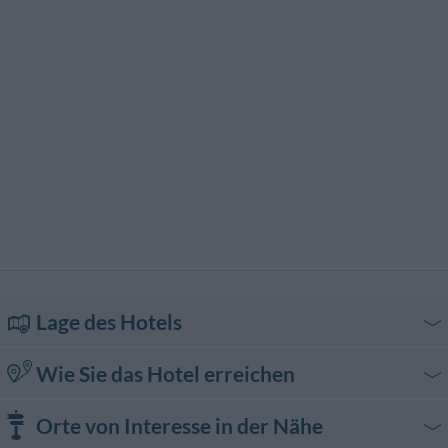
Typisch lokale Küche
Wäscherei
Lage des Hotels
Wie Sie das Hotel erreichen
In auto
Orte von Interesse in der Nähe
Autostrada A1Milano - Napoli, uscita Capua. La struttura rimane a 100 mt