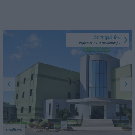
Sehr gut
8
/
10
Ergebnis aus
4
Bewertungen
Profilfoto