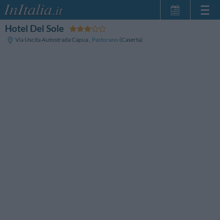
Hotel Del Sole
Startseite
Via Uscita Autostrada Capua
,
Pastorano
(Caserta)
Meine
Reservierungen
InItalia Club
Sprache