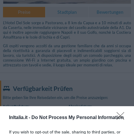
Preise
Stadtplan
Bewertungen
L'Hotel Del Sole sorge a Pastorano, a 8 km da Capua e a 10 minuti di auto
da Caserta, nelle immediate vicinanze del casello autostradale della A1. Da
qui è inoltre agevole raggiungere Napoli e il suo Golfo, nonchè la Costiera
Amalfitana e le Isole di Ischia e di Capri.
Gli ospiti vengono accolti da una gestione familiare che da anni si occupa
della ricettività a garanzia di piacevoli e indimenticabili soggiorni sia di
lavoro, sia turistici. A disposizione degli ospiti un comodo parcheggio, una
connessione Wi-Fi a Internet gratuita, un ampio giardino con piscina e
attrezzato con tavoli e sedie, il luogo ideale per momenti di relax.
Verfügbarkeit Prüfen
Bitte geben Sie Ihre Reisedaten ein, um die Preise anzuzeigen:
Ankunftsdatum:
Abreisedatum:
Wählen Sie aus...
Wählen Sie aus...
InItalia.it -
Do Not Process My Personal Information
€ 50,00
Preise ab
SUCHE
If you wish to opt-out of the sale, sharing to third parties, or
Bestpreisgarantie