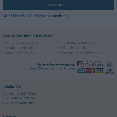
Reservierung. Je nach Buchungszeitraum, Zimmer und ausgewähltem Tarif
unterliegen diese Veränderungen. Achten Sie daher bei der Reservierung
Preise ab € 39
auf die Details der einzelnen Tarife.
Mehr
Hotels in Cirò Marina
ansehen »
Warum über InItalia.it buchen?
Garantierte Ersparnis
Telefonische Beratung
Kundenrezensionen
Einfach und schnell
Maximale Sicherheit
Stadtpläne und Reiserouten
Sichere Reservierungen
Zum Überprüfen hier klicken
InItalia.it Srl
Copyright © 1997-2026
MwSt n. 08320750964
Alle Rechte vorbehalten
Sitemap