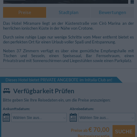
Preise
Stadtplan
Bewertungen
Das Hotel Miramare liegt an der Küstenstraße von Cirò Marina an der
herrlichen ionischen Küste in der Nähe von Crotone.
Durch seine ruhige Lage nur wenige Schritte vom Meer entfernt bietet es
den perfekten Ort für einen Urlaub voller Spaß und Entspannung.
Neben 37 Zimmern verfügt es über eine gemütliche Empfangshalle mit
Tischen und Sesseln, einen Speisesaal, Bar Fernsehraum, einen
Privatstrand mit Sonnenschirmen und Liegestühlen sowie einen Parkplatz.
Dieses Hotel bietet PRIVATE ANGEBOTE im InItalia Club an!
Verfügbarkeit Prüfen
Bitte geben Sie Ihre Reisedaten ein, um die Preise anzuzeigen:
Ankunftsdatum:
Abreisedatum:
Wählen Sie aus...
Wählen Sie aus...
€ 70,00
Preise ab
SUCHE
Bestpreisgarantie