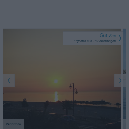
Gut
7
/
10
Ergebnis aus
18
Bewertungen
Profilfoto
F