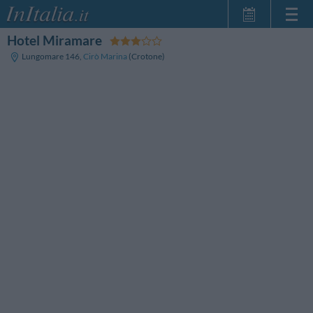
Hotel Miramare
Startseite
Lungomare 146
,
Cirò Marina
(Crotone)
Meine
Reservierungen
InItalia Club
Sprache