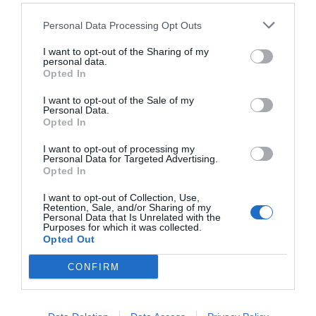
Das Hotel bietet komfortable, gemütliche Zimmer mit Bad (heißes
Personal Data Processing Opt Outs
Wasser), Telefon, TV und Minibar.
Verfügbare Zimmer: Einzelzimmer, Zweibettzimmer, Doppelbettzimmer,
I want to opt-out of the Sharing of my
Dreibettzimmer, Vierbettzimmer, Zweibettzimmer mit Nutzung als
personal data.
Einzelzimmer, Doppelbettzimmer mit Blick auf das Meer, Dreibettzimmer
Opted In
mit Blick auf das Meer, Zweibettzimmer mit Nutzung als Einzelzimmer mit
Blick auf das Meer.
I want to opt-out of the Sale of my
Personal Data.
Opted In
Im Preis inbegriffene Leistungen
I want to opt-out of processing my
Personal Data for Targeted Advertising.
Opted In
Aufzug
Externer Parkplatz an der Straße
Restaurant und Bar
Externer Parkplatz zu
Fernsehzimmer
Sondertarifen
I want to opt-out of Collection, Use,
Gepäckaufbewahrung
Retention, Sale, and/or Sharing of my
Im gemütlichen, klimatisierten Speisesaal genießt man typisch regionale
Internet-Anschluss
Klimaanlage in den
Personal Data that Is Unrelated with the
Leistungen gegen Bezahlung
Gerichte und eine Auswahl frischer Fischgerichte aus dem Ionischen Meer.
Gemeinschaftsräumen
Purposes for which it was collected.
Eine hervorragende Auswahl erlesener Weine begleitet die Mahlzeiten.
Mehrsprachiges Personal
Portier
Opted Out
Arzt vor Ort
Ausflüge
Touristen- Informationen
Transfer von/zum Strand
Merkmale des Hotels
Autovermietung
Bügeldienst
CONFIRM
Bar
Cafeteria
Am Meer
Business-Hotel
Empfänge / Festessen / Feiern
Fahrradverleih
Garten
Gay Friendly
Fax - Service
Fotokopier - Service
Nichtraucherzimmer
Panoramablick
Haustiere werden akzeptiert
Internationale Küche