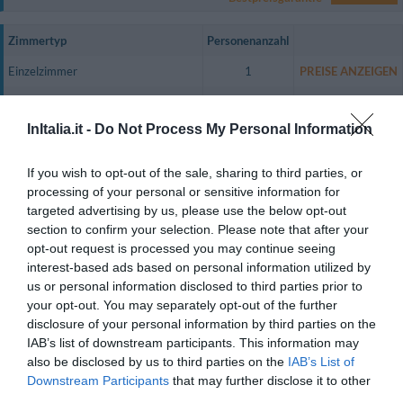
Zimmertyp
Personenanzahl
Einzelzimmer
1
PREISE ANZEIGEN
Zweibettzimmer
2
PREISE ANZEIGEN
InItalia.it -
Do Not Process My Personal Information
Doppelbettzimmer
2
PREISE ANZEIGEN
Dreibettzimmer
3
PREISE ANZEIGEN
If you wish to opt-out of the sale, sharing to third parties, or
processing of your personal or sensitive information for
Vierbettzimmer
4
PREISE ANZEIGEN
targeted advertising by us, please use the below opt-out
Zweibettzimmer mit Nutzung als
section to confirm your selection. Please note that after your
1
PREISE ANZEIGEN
Einzelzimmer
opt-out request is processed you may continue seeing
interest-based ads based on personal information utilized by
Doppelbettzimmer mit Blick auf das
2
PREISE ANZEIGEN
us or personal information disclosed to third parties prior to
Meer
your opt-out. You may separately opt-out of the further
Dreibettzimmer mit Blick auf das
disclosure of your personal information by third parties on the
3
PREISE ANZEIGEN
Meer
IAB’s list of downstream participants. This information may
also be disclosed by us to third parties on the
IAB’s List of
Zweibettzimmer mit Nutzung als
1
PREISE ANZEIGEN
Downstream Participants
that may further disclose it to other
Einzelzimmer mit Blick auf das Meer
third parties.