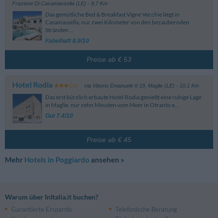
Frazione Di Casamassella (LE)
- 9.7 Km
Das gemütliche Bed & Breakfast Vigne Vecchie liegt in
Casamassella, nur zwei Kilometer von den bezaubernden
Stränden ...
Fabelhaft 8.9/10
Preise ab € 53
Hotel Rodia
via Vittorio Emanuele II 19
,
Maglie (LE)
- 10.1 Km
Das erst kürzlich erbaute Hotel Rodia genießt eine ruhige Lage
in Maglie, nur zehn Minuten vom Meer in Otranto e...
Gut 7.4/10
Preise ab € 45
Mehr
Hotels in Poggiardo
ansehen »
Warum über InItalia.it buchen?
Garantierte Ersparnis
Telefonische Beratung