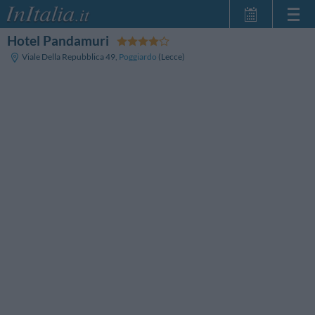
Hotel Pandamuri
Startseite
Viale Della Repubblica 49
,
Poggiardo
(Lecce)
Meine
Reservierungen
InItalia Club
Sprache