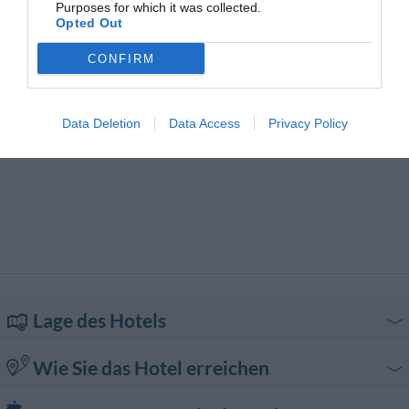
Purposes for which it was collected.
Transfer von/zum Flughafen
Transfer von/zum Hafen
Opted Out
Transfer von/zum Strand
Transfer von/zur Messe
Trockenreinigung
Wäscherei
CONFIRM
Data Deletion
Data Access
Privacy Policy
Lage des Hotels
Wie Sie das Hotel erreichen
Mit dem Auto