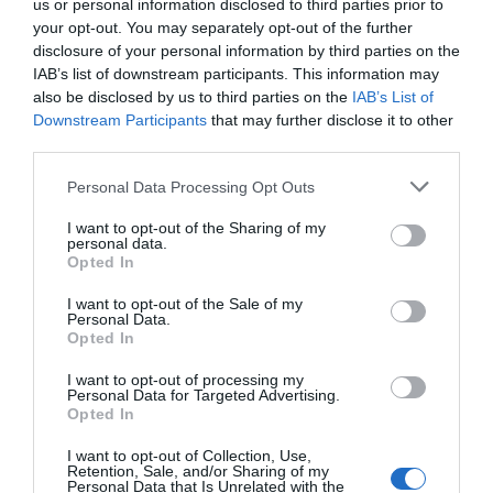
us or personal information disclosed to third parties prior to
Einzelzimmer.
your opt-out. You may separately opt-out of the further
disclosure of your personal information by third parties on the
IAB’s list of downstream participants. This information may
Im Preis inbegriffene Leistungen
also be disclosed by us to third parties on the
IAB’s List of
Downstream Participants
that may further disclose it to other
Aufzug
Ausflugs - Schalter
third parties.
Beschreibung der
Fernsehzimmer
Geldwechsel
Sitzungssäle/Tagungssäle/Kongresssäle
Gepäckaufbewahrung
Hotelparkplatz mit eigener
Personal Data Processing Opt Outs
Garage
Der Meeting-Saal des Hotels bietet 50 Personen Platz und ist mit
Internet Point
Internet-Anschluss
I want to opt-out of the Sharing of my
Leistungen gegen Bezahlung
modernem audiovisuellen Material bestückt.
Klimaanlage in den
Lesezimmer
personal data.
Gemeinschaftsräumen
Mehrsprachiges Personal
Opted In
Arzt vor Ort
Ausflüge
Portier
Radwege
Merkmale des Hotels
Ausstattungsverleih für
Autovermietung
I want to opt-out of the Sale of my
Rasches Ein- und Auschecken
Rezeption - rund um die Uhr
Meetings/ Kongresse
Bügeldienst
Personal Data.
Safe
Schwimmbecken im Freien
Barrierefreier Zugang
Behindertengerechte Zimmer
Opted In
Baby Sitter - Service
Bar
Tageszeitungen
Touristen- Informationen
Business-Hotel
Familienzimmer
Cafeteria
Dolmetscher- Service
Gay Friendly
Kürzlich renoviert
I want to opt-out of processing my
Fahrradverleih
Fax - Service
Personal Data for Targeted Advertising.
Nichtraucherzimmer
Panoramablick
Fotokopier - Service
Limousine -Service
Opted In
Schallgedämmte Zimmer
Terrasse
Lunchpakete
Massagen
VIP- Zimmer
Motorrad- /Scooterverleih
Pool Bar
I want to opt-out of Collection, Use,
Radfahren
Reiten
Retention, Sale, and/or Sharing of my
Personal Data that Is Unrelated with the
Snack-bar
Stadtrundfahrten