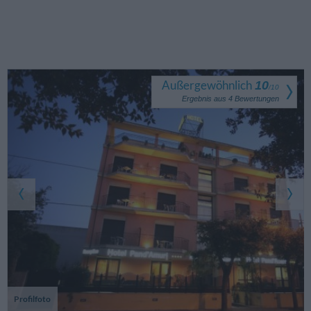
Außergewöhnlich
10
/
10
Ergebnis aus
4
Bewertungen
Profilfoto