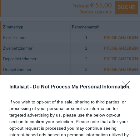
€ 55,00
Preise ab
SUCHE
Bestpreisgarantie
Zimmertyp
Personenanzahl
Einzelzimmer
1
PREISE ANZEIGEN
Zweibettzimmer
2
PREISE ANZEIGEN
Doppelbettzimmer
2
PREISE ANZEIGEN
Dreibettzimmer
3
PREISE ANZEIGEN
Vierbettzimmer
4
PREISE ANZEIGEN
InItalia.it -
Do Not Process My Personal Information
Zweibettzimmer mit Nutzung als
1
PREISE ANZEIGEN
Einzelzimmer
If you wish to opt-out of the sale, sharing to third parties, or
processing of your personal or sensitive information for
Das Hotel kann auf 34 Zimmer zurückgreifen, die alle komplett schalldicht
verkleidet sind und mit Klimaanlage, Safe, Direktwahltelefon,
targeted advertising by us, please use the below opt-out
Internetverbindung, Satellitenfarbfernsehen, Minibar und eigenen
section to confirm your selection. Please note that after your
Badezimmern mit Haartrockner aufwarten können.
opt-out request is processed you may continue seeing
Verfügbare Zimmer: Einzelzimmer, Zweibettzimmer, Doppelbettzimmer,
interest-based ads based on personal information utilized by
Dreibettzimmer, Vierbettzimmer, Zweibettzimmer mit Nutzung als