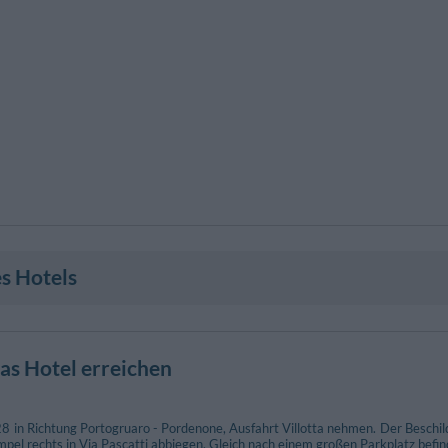
s Hotels
as Hotel erreichen
 in Richtung Portogruaro - Pordenone, Ausfahrt Villotta nehmen. Der Beschild
pel rechts in Via Pascatti abbiegen. Gleich nach einem großen Parkplatz befind