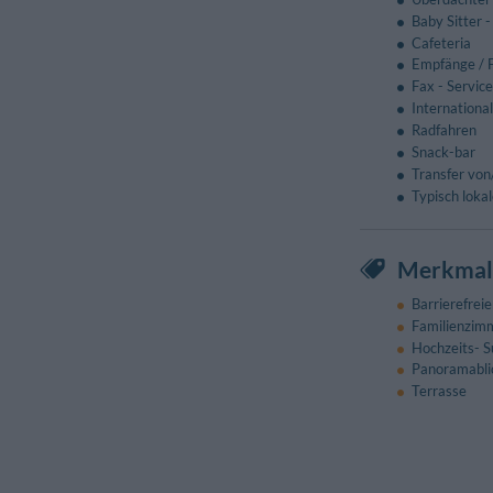
Baby Sitter -
Cafeteria
Empfänge / F
Fax - Service
Internationa
Radfahren
Snack-bar
Transfer vo
Typisch loka
Merkmale
Barrierefrei
Familienzim
Hochzeits- S
Panoramabli
Terrasse