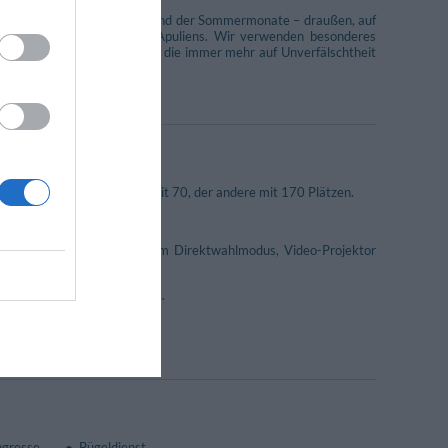
en Ambiente, als auch - während der Sommermonate – draußen, auf
wohl des Friauls, als auch Apuliens. Wir verwenden besonderes
 Gäste zufrieden zu stellen, die immer mehr auf Unverfälschtheit
 Zusammenstellung gestattet.
e
ngen und Kongresse, einer mit 70, der andere mit 170 Plätzen.
ojektionsleinwand, Telefon im Direktwahlmodus, Video-Projektor
ndung im gesamten Gebäude.
ium anzumieten (350 Plätze).
nisieren.
ngresse
Bügeldienst