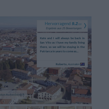
Hervorragend
9.2
/
10
Ergebnis aus
25
Bewertungen
Anfahrt dachte ich - wo bin
Kate and I will always be back in
We enjoyed o
n da gelandet ? War dann
San Vito as I have my family living
the sta
sehr positiv überrascht.
there, so we will be staying in the
accommodati
oße Zimmer, gutes R...
Patriarca in years to come as...
have encount
helpful. We wo
Konrad,
Roberto,
Österreich
Australien
otos Außenbereich