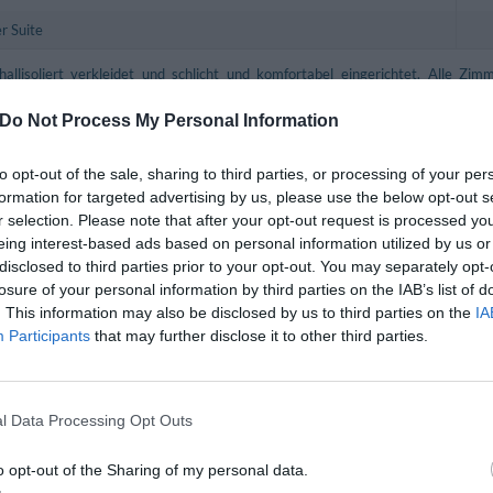
r Suite
allisoliert verkleidet und schlicht und komfortabel eingerichtet. Alle Zim
osem Internet-Anschluss und eigenem Badezimmer mit Haarföhn und Körperpfle
Do Not Process My Personal Information
gen auch über eine Jacuzzi-Whirlpool-Badewanne.
 Einzelzimmer, Zweibettzimmer, Doppelbettzimmer, Dreibettzimmer, Vie
rior, Doppelbettzimmer Superior, Zweibettzimmer Superior mit Nutzung als E
to opt-out of the sale, sharing to third parties, or processing of your per
formation for targeted advertising by us, please use the below opt-out s
r selection. Please note that after your opt-out request is processed y
inbegriffene Leistungen
eing interest-based ads based on personal information utilized by us or
disclosed to third parties prior to your opt-out. You may separately opt-
Ausflüge
losure of your personal information by third parties on the IAB’s list of
Gepäckaufbewahrung
. This information may also be disclosed by us to third parties on the
IA
stiere werden akzeptiert
Klimaanlage in den Gemeinschaftsrä
Participants
that may further disclose it to other third parties.
ges Personal
Portier
- und Auschecken
Rezeption - rund um die Uhr
hrten
Tageszeitungen
l Data Processing Opt Outs
o opt-out of the Sharing of my personal data.
nt und Bar