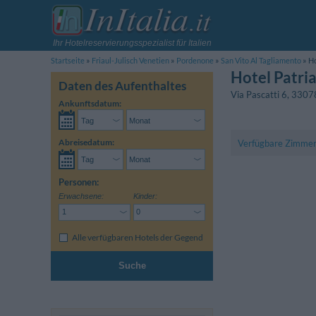
Ihr Hotelreservierungsspezialist für Italien
Startseite
Friaul-Julisch Venetien
Pordenone
San Vito Al Tagliamento
Ho
Hotel Patri
Daten des Aufenthaltes
Via Pascatti 6
,
3307
Ankunftsdatum:
Abreisedatum:
Verfügbare Zimme
Personen:
Erwachsene:
Kinder:
Alle verfügbaren Hotels der Gegend
Suche