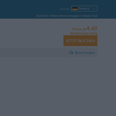
Deutsch
Sprache
Italiano
Startseite
Meine Reservierungen
InItalia Club
English
Français
€ 60
Preise ab
Español
Bestpreisgarantie
Русский
JETZT BUCHEN
Português
Polski
Bewertungen