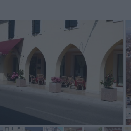
ès satisfait.
Lovely little hotel, I was treated
Bei der 
like family. I was going to a concert
ich den
in the next town, and the hotel
jedoch 
provided car service before and...
Tolle gr
Jacques,
Elisabeth,
Frankreich
Deutschland
F