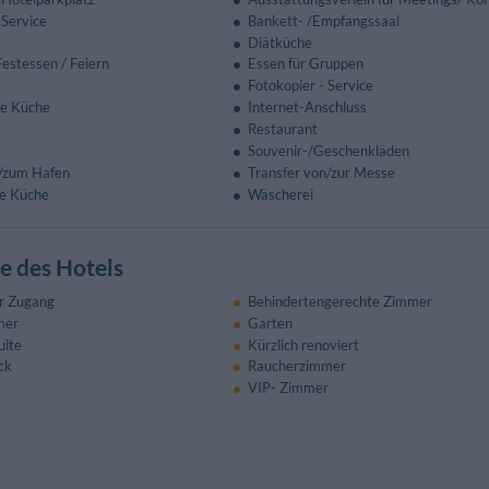
 Service
Bankett- /Empfangssaal
Diätküche
estessen / Feiern
Essen für Gruppen
Fotokopier - Service
le Küche
Internet-Anschluss
Restaurant
Souvenir-/Geschenkläden
n/zum Hafen
Transfer von/zur Messe
le Küche
Wäscherei
 des Hotels
er Zugang
Behindertengerechte Zimmer
mer
Garten
uite
Kürzlich renoviert
ck
Raucherzimmer
VIP- Zimmer