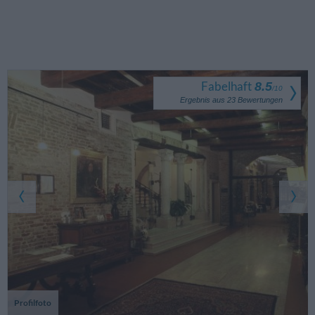
Fabelhaft
8.5
/
10
Ergebnis aus
23
Bewertungen
Profilfoto