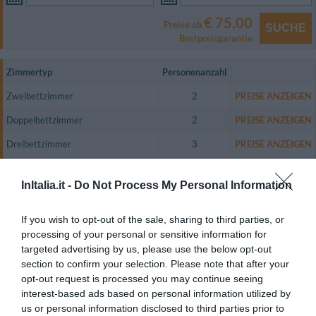
€ 75,00
Preise ab
SUCHE
Bestpreisgarantie
Zimmertyp
Personenanzahl
Zweibettzimmer
2
PREISE ANZEIGEN
Doppelbettzimmer
2
PREISE ANZEIGEN
Dreibettzimmer
3
PREISE ANZEIGEN
Vierbettzimmer
4
PREISE ANZEIGEN
InItalia.it -
Do Not Process My Personal Information
Zweibettzimmer mit Nutzung als
1
PREISE ANZEIGEN
Einzelzimmer
If you wish to opt-out of the sale, sharing to third parties, or
Zweibettzimmer Junior Suite
2
PREISE ANZEIGEN
processing of your personal or sensitive information for
targeted advertising by us, please use the below opt-out
Die 40 Zimmer unseres Hotels sind in verschiedenen Typologien erhältlich
section to confirm your selection. Please note that after your
und unterteilen sich in 20 Standard- und 20 Junior Suiten.
opt-out request is processed you may continue seeing
Alle sind mit stilvollen Möbeln versehen und bieten höchsten Komfort wie
interest-based ads based on personal information utilized by
etwa Satellitenfarbfernsehen, Internetverbindung und eigene Badezimmer.
us or personal information disclosed to third parties prior to