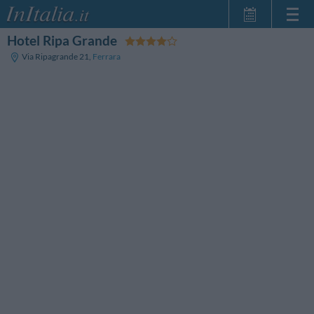
Hotel Ripa Grande
Startseite
Via Ripagrande 21
,
Ferrara
Meine
Reservierungen
InItalia Club
Sprache