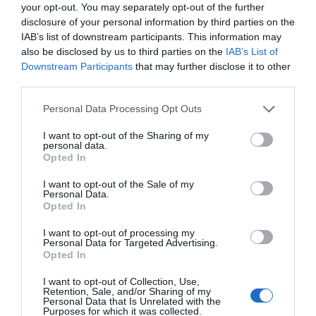
Verfügbare Zimmer: Zweibettzimmer, Doppelbettzimmer, Dreibettzimmer,
your opt-out. You may separately opt-out of the further
Vierbettzimmer, Zweibettzimmer mit Nutzung als Einzelzimmer,
disclosure of your personal information by third parties on the
Zweibettzimmer Junior Suite.
IAB’s list of downstream participants. This information may
also be disclosed by us to third parties on the
IAB’s List of
Downstream Participants
that may further disclose it to other
Im Preis inbegriffene Leistungen
third parties.
Aufzug
Fahrradverleih
Personal Data Processing Opt Outs
Restaurant und Bar
Gepäckaufbewahrung
Haustiere werden akzeptiert
Internet Point
Internet-Anschluss
I want to opt-out of the Sharing of my
Die zwei malerischen Innenhöfe aus der Renaissance-Zeit sind zwei
personal data.
Kleinere Haustiere werden
Klimaanlage in den
Leistungen gegen Bezahlung
weitere Glanzpunkte unseres Hauses, die in der schönen Jahreszeit für
Opted In
akzeptiert
Gemeinschaftsräumen
Frühstück und als Ruhebereich für unsere Gäste genutzt werden können.
Lesezimmer
Mehrsprachiges Personal
Überdachter Hotelparkplatz
Arzt vor Ort
I want to opt-out of the Sale of my
Portier
Radwege
Merkmale des Hotels
Personal Data.
Ausflüge
Ausstattungsverleih für
Rasches Ein- und Auschecken
Safe
Meetings/ Kongresse
Opted In
Schuhputzer
Whirlpool
Business-Hotel
Familienzimmer
Bügeldienst
Baby Sitter - Service
Garten
Gay Friendly
I want to opt-out of processing my
Bankett- /Empfangssaal
Bar
Personal Data for Targeted Advertising.
Historisches Anwesen
Historisches Gebäude
Cafeteria
Diätküche
Opted In
Kürzlich renoviert
Nichtraucherzimmer
Dolmetscher- Service
Empfänge / Festessen / Feiern
Raucherzimmer
VIP- Zimmer
Essen für Gruppen
Externer Parkplatz an der Straße
I want to opt-out of Collection, Use,
Fax - Service
Fotokopier - Service
Retention, Sale, and/or Sharing of my
Personal Data that Is Unrelated with the
Internationale Küche
Restaurant
Purposes for which it was collected.