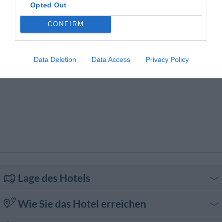
Stadtrundfahrten
Tageszeitungen
Opted Out
Transfer von/zum Flughafen
Transfer von/zur Messe
Trockenreinigung
Typisch lokale Küche
CONFIRM
Wäscherei
Data Deletion
Data Access
Privacy Policy
Lage des Hotels
Wie Sie das Hotel erreichen
Mit dem Auto