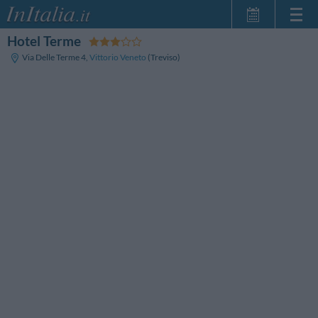
Hotel Terme
Startseite
Via Delle Terme 4
,
Vittorio Veneto
(Treviso)
Meine
Reservierungen
InItalia Club
Sprache