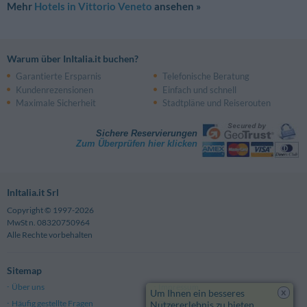
Mehr
Hotels in Vittorio Veneto
ansehen »
Warum über InItalia.it buchen?
Garantierte Ersparnis
Telefonische Beratung
Kundenrezensionen
Einfach und schnell
Maximale Sicherheit
Stadtpläne und Reiserouten
Sichere Reservierungen
Zum Überprüfen hier klicken
InItalia.it Srl
Copyright © 1997-2026
MwSt n. 08320750964
Alle Rechte vorbehalten
Sitemap
Über uns
Impressum
x
Um Ihnen ein besseres
Häufig gestellte Fragen
Datenschutz
Nutzererlebnis zu bieten,