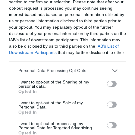
Zweibettzimmer Superior mit
section to confirm your selection. Please note that after your
1
PREISE ANZEIGEN
Nutzung als Einzelzimmer
opt-out request is processed you may continue seeing
interest-based ads based on personal information utilized by
Familienzimmer (2 Erwachsene + 2
4
PREISE ANZEIGEN
us or personal information disclosed to third parties prior to
Kinder)
your opt-out. You may separately opt-out of the further
disclosure of your personal information by third parties on the
Tutte le camere dell'Hotel Terme sono arredate con attenzione e gusto.
IAB’s list of downstream participants. This information may
Dispongono dei maggiori comfort: aria condizionata, televisore LCD con
ricevitore satellitare, telefono, frigobar, connessione internet gratuita
also be disclosed by us to third parties on the
IAB’s List of
tramite wireless o cavo, kit di cortesia e bagno privato accessoriato.
Downstream Participants
that may further disclose it to other
Le camere di classe comfort oltre ai servizi sopra elencati dispongono di
third parties.
lenzuola di raso con piumino, bollitore per tisane e caffè, alcune con
televisore a 32 pollici, cassaforte privata e vista sul delizioso giardino o sul
Personal Data Processing Opt Outs
viale alberato.
Verfügbare Zimmer: Einzelzimmer, Zweibettzimmer, Doppelbettzimmer,
I want to opt-out of the Sharing of my
personal data.
Dreibettzimmer, Vierbettzimmer, Zweibettzimmer mit Nutzung als
Opted In
Einzelzimmer, Zweibettzimmer Superior, Einzelzimmer Superior,
Doppelbettzimmer Superior, Dreibettzimmer Superior, Zweibettzimmer
Superior mit Nutzung als Einzelzimmer, Familienzimmer (2 Erwachsene + 2
I want to opt-out of the Sale of my
Kinder).
Personal Data.
Opted In
I want to opt-out of processing my
Im Preis inbegriffene Leistungen
Personal Data for Targeted Advertising.
Opted In