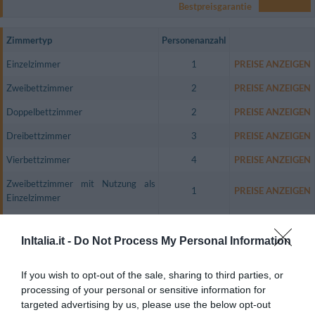
Bestpreisgarantie
Zimmertyp
Personenanzahl
Einzelzimmer
1
PREISE ANZEIGEN
Zweibettzimmer
2
PREISE ANZEIGEN
Doppelbettzimmer
2
PREISE ANZEIGEN
Dreibettzimmer
3
PREISE ANZEIGEN
Vierbettzimmer
4
PREISE ANZEIGEN
Zweibettzimmer mit Nutzung als
1
PREISE ANZEIGEN
Einzelzimmer
Zweibettzimmer Superior
2
PREISE ANZEIGEN
InItalia.it -
Do Not Process My Personal Information
Einzelzimmer Superior
1
PREISE ANZEIGEN
Doppelbettzimmer Superior
2
PREISE ANZEIGEN
If you wish to opt-out of the sale, sharing to third parties, or
processing of your personal or sensitive information for
Dreibettzimmer Superior
3
PREISE ANZEIGEN
targeted advertising by us, please use the below opt-out