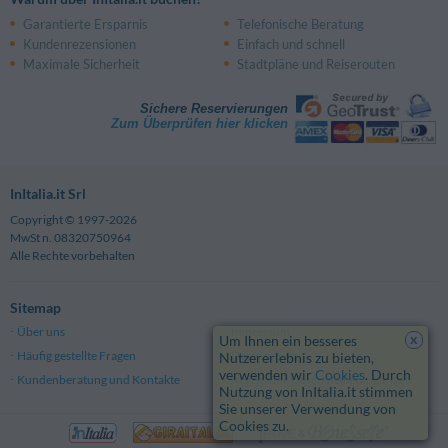
Garantierte Ersparnis
Telefonische Beratung
Kundenrezensionen
Einfach und schnell
Maximale Sicherheit
Stadtpläne und Reiserouten
Sichere Reservierungen
Zum Überprüfen hier klicken
InItalia.it Srl
Copyright © 1997-2026
MwSt n. 08320750964
Alle Rechte vorbehalten
Sitemap
Über uns
Impressum
x
Um Ihnen ein besseres
Häufig gestellte Fragen
Datenschutz
Nutzererlebnis zu bieten,
verwenden wir
Cookies
. Durch
Kundenberatung und Kontakte
Allgemeine Geschäftsbedingungen
Nutzung von InItalia.it stimmen
Sie unserer Verwendung von
Cookies zu.