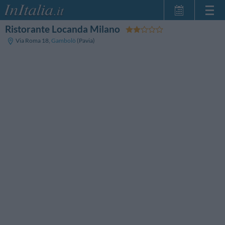
Ristorante Locanda Milano
Startseite
Via Roma 18
,
Gambolò
(Pavia)
Meine
Reservierungen
InItalia Club
Sprache