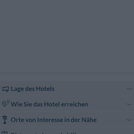
Lage des Hotels
Wie Sie das Hotel erreichen
Mit dem Auto
Orte von Interesse in der Nähe
Die A7 an der Ausfahrt Gropello Cairoli / Pavia Sud verlassen.
Der Beschilderung nach Garlasco Tromello Gambolò folgen. Das Hotel
Transporte