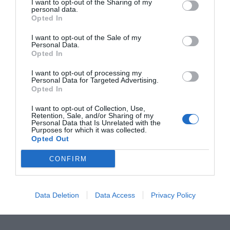
I want to opt-out of the Sharing of my
personal data.
Opted In
Im Preis inbegriffene Leistungen
I want to opt-out of the Sale of my
Personal Data.
Fernsehzimmer
Gepäckaufbewahrung
Restaurant und Bar
Opted In
Haustiere werden akzeptiert
Internet-Anschluss
Kleinere Haustiere werden
Klimaanlage in den
Im Restaurant Locanda Milano genießt man Spezialitäten der lokalen
I want to opt-out of processing my
akzeptiert
Gemeinschaftsräumen
Leistungen gegen Bezahlung
Personal Data for Targeted Advertising.
Küche wie Pilze, Trüffel, frisches Gemüse und Fleisch, Carpaccio,
Lesezimmer
Mehrsprachiges Personal
Steinpilzrisotto und -Tagliatelle, Risotto und Kalbshaxe nach Mailänder Art,
Opted In
Portier
Rasches Ein- und Auschecken
Pasta mit Bohnen, Hühnchen alla Cacciatora, Rinder-Tagliata, Kutteln,
Arzt vor Ort
Autovermietung
Rezeption - rund um die Uhr
Safe
Schnecken und Frosch.
Merkmale des Hotels
I want to opt-out of Collection, Use,
Bügeldienst
Bankett- /Empfangssaal
Tageszeitungen
Touristen- Informationen
Retention, Sale, and/or Sharing of my
Bar
Cafeteria
Auf Anfrage werden individuelle Menüs für Veranstaltungen angeboten.
Personal Data that Is Unrelated with the
Barrierefreier Zugang
Behindertengerechte Zimmer
Diätküche
Empfänge / Festessen / Feiern
Purposes for which it was collected.
Business-Hotel
Familienzimmer
Opted Out
Essen für Gruppen
Fahrradverleih
Nichtraucherzimmer
Raucherzimmer
Fax - Service
Fotokopier - Service
Schallgedämmte Zimmer
CONFIRM
Internationale Küche
Lunchpakete
Restaurant
Snack-bar
Transfer von/zum Flughafen
Transfer von/zur Messe
Trockenreinigung
Typisch lokale Küche
Data Deletion
Data Access
Privacy Policy
Wäscherei