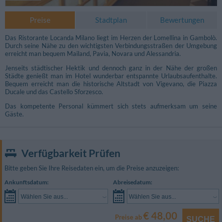
Preise
Stadtplan
Bewertungen
Das Ristorante Locanda Milano liegt im Herzen der Lomellina in Gambolò.
Durch seine Nähe zu den wichtigsten Verbindungsstraßen der Umgebung
erreicht man bequem Mailand, Pavia, Novara und Alessandria.
Jenseits städtischer Hektik und dennoch ganz in der Nähe der großen
Städte genießt man im Hotel wunderbar entspannte Urlaubsaufenthalte.
Bequem erreicht man die historische Altstadt von Vigevano, die Piazza
Ducale und das Castello Sforzesco.
Das kompetente Personal kümmert sich stets aufmerksam um seine
Gäste.
Verfügbarkeit Prüfen
Bitte geben Sie Ihre Reisedaten ein, um die Preise anzuzeigen:
Andere Fotos
Ankunftsdatum:
Abreisedatum:
Wählen Sie aus...
Wählen Sie aus...
€ 48,00
Preise ab
SUCHE