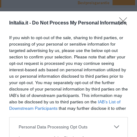
Bestpreisgarantie
Zimmertyp
Personenanzahl
InItalia.it -
Do Not Process My Personal Information
Einzelzimmer
1
PREISE ANZEIGEN
If you wish to opt-out of the sale, sharing to third parties, or
Zweibettzimmer
2
PREISE ANZEIGEN
processing of your personal or sensitive information for
Doppelbettzimmer
2
PREISE ANZEIGEN
targeted advertising by us, please use the below opt-out
section to confirm your selection. Please note that after your
Dreibettzimmer
3
PREISE ANZEIGEN
opt-out request is processed you may continue seeing
Zweibettzimmer mit Nutzung als
interest-based ads based on personal information utilized by
1
PREISE ANZEIGEN
Einzelzimmer
us or personal information disclosed to third parties prior to
your opt-out. You may separately opt-out of the further
Die Locanda Milano bietet 14 Zimmer verschiedener Kategorien
disclosure of your personal information by third parties on the
(Einzelzimmer, Doppelzimmer für eine Person, Doppel-, Zweibett- und
IAB’s list of downstream participants. This information may
Dreibett-Zimmer), die im Haupthaus und einer Dependance verteilt sind.
also be disclosed by us to third parties on the
IAB’s List of
Die lärmisolierten, geschmackvoll eingerichteten Zimmer sind mit
Downstream Participants
that may further disclose it to other
Direktwahltelefon, gratis W-LAN, LCD-Fernseher mit Sat-TV, Minibar,
third parties.
Safe, Klimaanlage und einem eigenen Bad ausgestattet.
Verfügbare Zimmer: Einzelzimmer, Zweibettzimmer, Doppelbettzimmer,
Personal Data Processing Opt Outs
Dreibettzimmer, Zweibettzimmer mit Nutzung als Einzelzimmer.