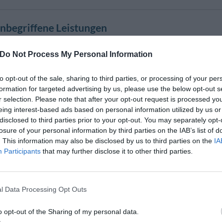
inbegriffene Leistungen
Externer Parkplatz an der Straße
ewahrung
Klimaanlage in den Gemeinschaftsrä
Do Not Process My Personal Information
ges Personal
Nicht überdachter Hotelparkplatz
- und Auschecken
Rezeption - rund um die Uhr
to opt-out of the sale, sharing to third parties, or processing of your per
formation for targeted advertising by us, please use the below opt-out s
r selection. Please note that after your opt-out request is processed y
nt und Bar
eing interest-based ads based on personal information utilized by us or
disclosed to third parties prior to your opt-out. You may separately opt-
ein üppiges Kontinental-Frühstück am Buffet auf die Gäste.
losure of your personal information by third parties on the IAB’s list of
urant des Hotels genießt man köstliche sizilianische Spezialitäten mit frisch
. This information may also be disclosed by us to third parties on the
IA
italienischen Verein für Glutenunverträglichkeit und serviert glutenfreie Geri
Participants
that may further disclose it to other third parties.
nsere Pizza frisch aus dem Holzofen.
t eine breite Auswahl roter und weißer Weine aus der Region, die die hervorra
l Data Processing Opt Outs
bung der Sitzungssäle/Tagungssäle/Kongresssäl
o opt-out of the Sharing of my personal data.