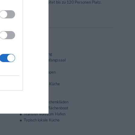
tzugang ausgestattet und bietet bis zu 120 Personen Platz.
iculiana Marina.
Ausflüge
ngresse
Autovermietung
Bankett- /Empfangssaal
Diätküche
Essen für Gruppen
Flugtickets
Internationale Küche
Lunchpakete
Safe
Souvenir-/Geschenkläden
Tickets f. Tragflächenboot
Transfer von/zum Hafen
Typisch lokale Küche