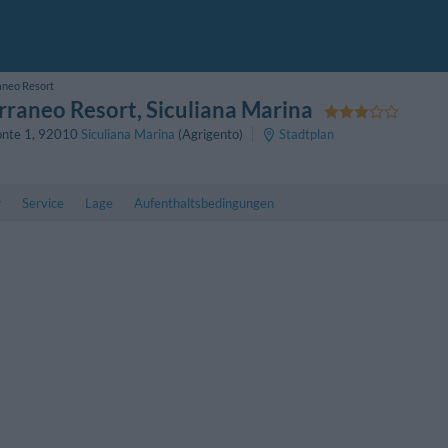
aneo Resort
rraneo Resort
, Siculiana Marina
onte 1
,
92010
Siculiana Marina
(Agrigento)
Stadtplan
r
Service
Lage
Aufenthaltsbedingungen