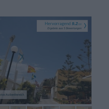
Hervorragend
9.2
/
10
Ergebnis aus
5
Bewertungen
otos Außenbereich