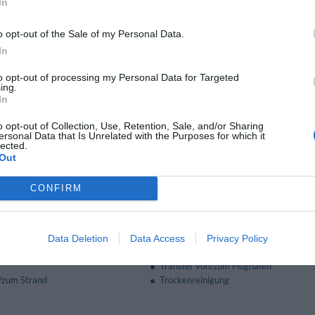
In
oncordia" ist mit einem großen Bildschirm, einer Verstärkeranlage und Interne
em über eine Terrasse mit herrlichem Ausblick auf die bezaubernde Bucht von S
o opt-out of the Sale of my Personal Data.
, Buffets und Kaffeepausen werden angeboten.
In
to opt-out of processing my Personal Data for Targeted
en gegen Bezahlung
ing.
In
d Übergabe des Wagens
Arzt vor Ort
o opt-out of Collection, Use, Retention, Sale, and/or Sharing
halter
Ausstattungsverleih für Meetings/ Ko
ersonal Data that Is Unrelated with the Purposes for which it
Baby Sitter - Service
lected.
Cafeteria
Out
- Service
Empfänge / Festessen / Feiern
ih
Fax - Service
CONFIRM
 Service
Geldwechsel
chluss
Kinderheim / Kinderurlaub
cooterverleih
Restaurant
s
Snack-bar
Data Deletion
Data Access
Privacy Policy
hrten
Tageszeitungen
Transfer von/zum Flughafen
/zum Strand
Trockenreinigung