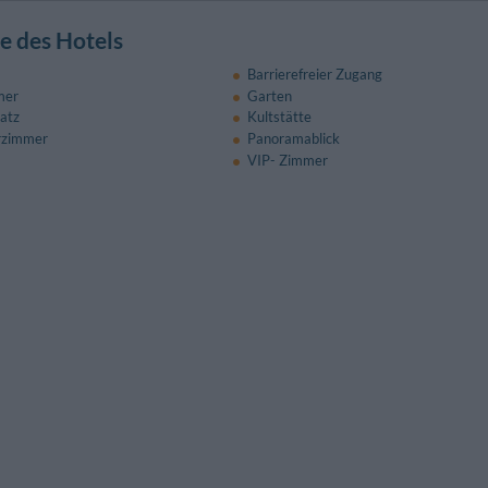
 des Hotels
Barrierefreier Zugang
mer
Garten
latz
Kultstätte
rzimmer
Panoramablick
VIP- Zimmer