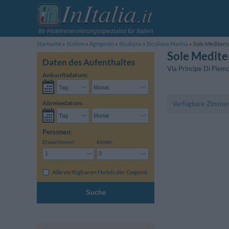
Ihr Hotelreservierungsspezialist für Italien
Startseite
Sizilien
Agrigento
Siculiana
Siculiana Marina
Sole Mediterr
Sole Medite
Daten des Aufenthaltes
Via Principe Di Piem
Ankunftsdatum:
Abreisedatum:
Verfügbare Zimme
Personen:
Erwachsene:
Kinder:
Alle verfügbaren Hotels der Gegend
Suche