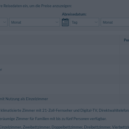
re Reisedaten ein, um die Preise anzuzeigen:
Abreisedatum:
Pe
r
it Nutzung als Einzelzimmer
 klimatisierte Zimmer mit 21-Zoll-Fernseher und Digital-TV, Direktwahltelefon
eräumige Zimmer für Familien mit bis zu fünf Personen verfügbar.
Einzelzimmer, Zweibettzimmer, Doppelbettzimmer, Dreibettzimmer, Vierbettz