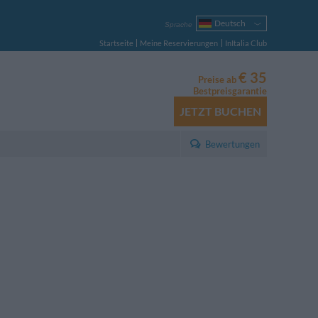
Deutsch
Sprache
Italiano
Startseite
Meine Reservierungen
InItalia Club
English
Français
€ 35
Preise ab
Español
Bestpreisgarantie
Русский
JETZT BUCHEN
Português
Polski
Bewertungen