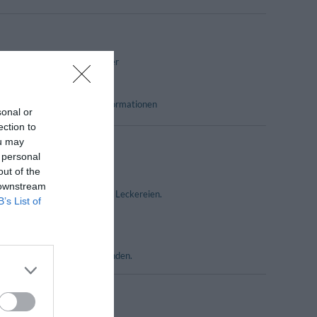
Fernsehzimmer
umen
Lesezimmer
Portier
Touristen- Informationen
sonal or
ection to
ou may
 personal
out of the
 downstream
em Fisch, Gemüse und anderen Leckereien.
B’s List of
chte.
genden Speisen perfekt abrunden.
e