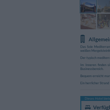
Allgemei
Das Sole Mediterran
weißen Mergelsteinfel
Der typisch mediterr
Im Inneren finden s
Businessbereich.
Fotos Konferenzrau
Bequem erreicht man
Ein herrlicher Strand
Dieses Hotel bie
Verfüg