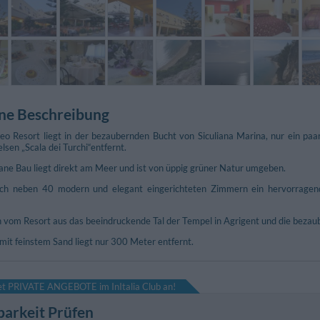
ne Beschreibung
eo Resort liegt in der bezaubernden Bucht von Siculiana Marina, nur ein pa
sen „Scala dei Turchi“entfernt.
ane Bau liegt direkt am Meer und ist von üppig grüner Natur umgeben.
ich neben 40 modern und elegant eingerichteten Zimmern ein hervorragend
m
 vom Resort aus das beeindruckende Tal der Tempel in Agrigent und die be
 mit feinstem Sand liegt nur 300 Meter entfernt.
tet PRIVATE ANGEBOTE im InItalia Club an!
barkeit Prüfen