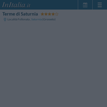
Terme di Saturnia
Startseite
Località Follonata
,
Saturnia
(Grosseto)
Meine
Reservierungen
InItalia Club
Sprache