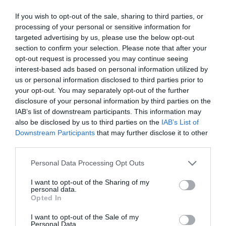
Dusche oder Badewanne, Schwimmbad-Set, Bademantel, Badetuch und
Pantoffeln.
If you wish to opt-out of the sale, sharing to third parties, or
processing of your personal or sensitive information for
- Superior: elegante, komfortable, circa 25 m² große Zimmer mit schlichter,
geschmackvoller Einrichtung; Blick auf die bezaubernde Thermalquelle
targeted advertising by us, please use the below opt-out
sowie teils auf den Park; ausgestattet mit Internetzugang, LCD-Fernseher,
section to confirm your selection. Please note that after your
Pay-TV, Klimaanlage, Minibar, Safe, eigenem Bad mit Dusche oder
opt-out request is processed you may continue seeing
Badewanne, Schwimmbad-Set, Bademantel, Badetuch, Pantoffeln und
Tasche.
interest-based ads based on personal information utilized by
us or personal information disclosed to third parties prior to
- De Luxe: elegant eingerichteter, circa 35 m² großer Open-Space-Bereich
your opt-out. You may separately opt-out of the further
mit Parkett oder Teppichboden, Wohnbereich, großem Kleiderschrank,
King-Size-Bett (auch mit zwei Einzelbetten verfügbar), LCD-Fernseher,
disclosure of your personal information by third parties on the
Pay-TV, Minibar, Klimaanlage, Safe, Schwimmbad-Set, Bademantel,
IAB’s list of downstream participants. This information may
Badetuch, Pantoffeln und Tasche.
also be disclosed by us to third parties on the
IAB’s List of
Verfügbare Zimmer: Einzelzimmer, Zweibettzimmer, Doppelbettzimmer,
Downstream Participants
that may further disclose it to other
Zweibettzimmer Superior, Doppelbettzimmer Superior, Zweibettzimmer
third parties.
Deluxe, Dreibettzimmer Deluxe.
Personal Data Processing Opt Outs
Im Preis inbegriffene Leistungen
I want to opt-out of the Sharing of my
personal data.
Opted In
Abholung und Übergabe des
Aufzug
Restaurant und Bar
Wagens
Bibliothek
I want to opt-out of the Sale of my
Cafeteria
Fahrradverleih
Personal Data.