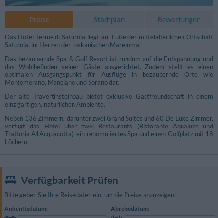
Preise
Stadtplan
Bewertungen
Das Hotel Terme di Saturnia liegt am Fuße der mittelalterlichen Ortschaft
Saturnia, im Herzen der toskanischen Maremma.
Das bezaubernde Spa & Golf Resort ist rundum auf die Entspannung und
das Wohlbefinden seiner Gäste ausgerichtet. Zudem stellt es einen
optimalen Ausgangspunkt für Ausflüge in bezaubernde Orte wie
Montemerano, Manciano und Sorano dar.
Der alte Travertinsteinbau bietet exklusive Gastfreundschaft in einem
einzigartigen, natürlichen Ambiente.
Neben 136 Zimmern, darunter zwei Grand Suites und 60 De Luxe Zimmer,
verfügt das Hotel über zwei Restaurants (Ristorante Aqualuce und
Trattoria All'Acquacotta), ein renommiertes Spa und einen Golfplatz mit 18
Löchern.
Verfügbarkeit Prüfen
Bitte geben Sie Ihre Reisedaten ein, um die Preise anzuzeigen:
Ankunftsdatum:
Abreisedatum: