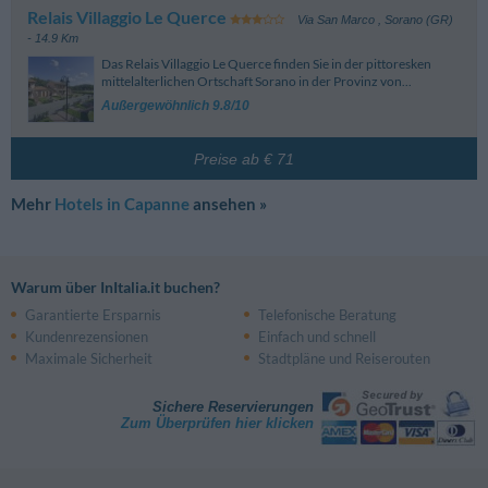
Mit dem Flugzeug
Relais Villaggio Le Querce
Via San Marco
,
Sorano (GR)
- 14.9 Km
Der nächste Flughafen ist der Flughafen Rom Fiumicino.
Das Relais Villaggio Le Querce finden Sie in der pittoresken
mittelalterlichen Ortschaft Sorano in der Provinz von...
Außergewöhnlich 9.8/10
Preise ab € 71
Mehr
Hotels in Capanne
ansehen »
Warum über InItalia.it buchen?
Garantierte Ersparnis
Telefonische Beratung
Kundenrezensionen
Einfach und schnell
Maximale Sicherheit
Stadtpläne und Reiserouten
Sichere Reservierungen
Zum Überprüfen hier klicken