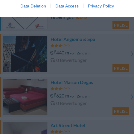
Data Deletion
Data Access
Privacy Policy
2.02 km
vom Zentrum
Sehr gut
8.2
/10
PREISE
Hotel Angioino & Spa
440 m
vom Zentrum
0 Bewertungen
PREISE
Hotel Maison Degas
620 m
vom Zentrum
0 Bewertungen
PREISE
Art Street Hotel