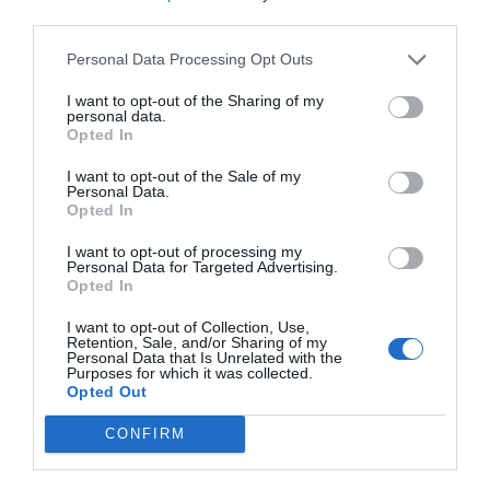
third parties.
1.74 km
vom Zentrum
Hervorragend
9.2
Personal Data Processing Opt Outs
/10
PREISE
I want to opt-out of the Sharing of my
personal data.
Opted In
Chiaja Hotel De Charme
I want to opt-out of the Sale of my
490 m
Personal Data.
vom Zentrum
Opted In
Hervorragend
9
/10
PREISE
I want to opt-out of processing my
Personal Data for Targeted Advertising.
Opted In
Best Western Hotel Plaza
I want to opt-out of Collection, Use,
Retention, Sale, and/or Sharing of my
2.11 km
vom Zentrum
Personal Data that Is Unrelated with the
Fabelhaft
8.5
Purposes for which it was collected.
/10
Opted Out
PREISE
CONFIRM
Dieses Hotel bietet PRIVATE ANGEBOTE im InItalia Club an!
Hotel Garden