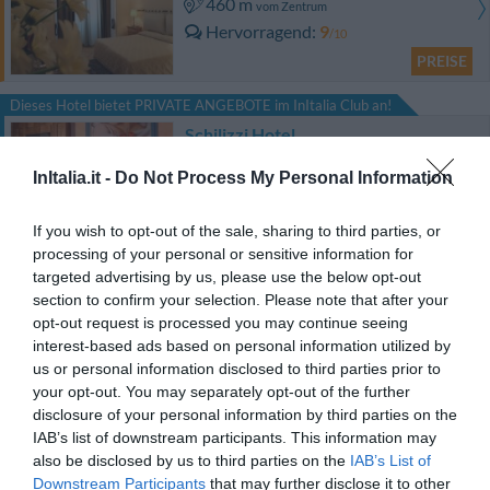
460 m
vom Zentrum
Hervorragend
9
/10
PREISE
Dieses Hotel bietet PRIVATE ANGEBOTE im InItalia Club an!
Schilizzi Hotel
InItalia.it -
Do Not Process My Personal Information
420 m
vom Zentrum
Fabelhaft
8.6
/10
If you wish to opt-out of the sale, sharing to third parties, or
PREISE
processing of your personal or sensitive information for
targeted advertising by us, please use the below opt-out
Dieses Hotel bietet PRIVATE ANGEBOTE im InItalia Club an!
section to confirm your selection. Please note that after your
Hotel Real Orto Botanico
opt-out request is processed you may continue seeing
interest-based ads based on personal information utilized by
2.36 km
vom Zentrum
us or personal information disclosed to third parties prior to
Fabelhaft
8.9
your opt-out. You may separately opt-out of the further
/10
disclosure of your personal information by third parties on the
PREISE
IAB’s list of downstream participants. This information may
also be disclosed by us to third parties on the
IAB’s List of
Hotel San Pietro
Downstream Participants
that may further disclose it to other