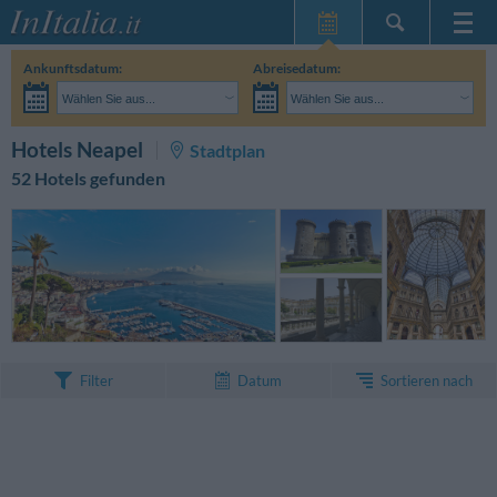
Startseite
Ankunftsdatum:
Abreisedatum:
Meine
Wählen Sie aus...
Wählen Sie aus...
Reservierungen
Erwachsene:
Reisedaten noch unbekannt
Kinder:
SUCHEN
Hotels Neapel
Stadtplan
InItalia Club
52 Hotels gefunden
Sprache
Sortieren nach
Filter
Datum