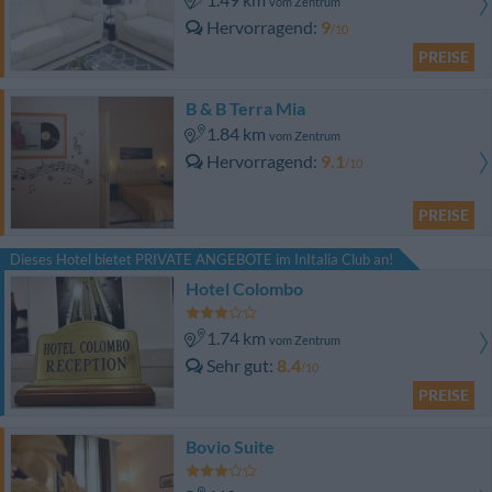
vom Zentrum
Hervorragend
9
/10
PREISE
B & B Terra Mia
1.84 km
vom Zentrum
Hervorragend
9.1
/10
PREISE
Dieses Hotel bietet PRIVATE ANGEBOTE im InItalia Club an!
Hotel Colombo
1.74 km
vom Zentrum
Sehr gut
8.4
/10
PREISE
Bovio Suite