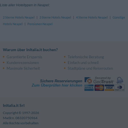
Liste aller Hoteltypen in Neapel:
2 Sterne Hotels Neapel
|
3 Sterne Hotels Neapel
|
4 Sterne Hotels Neapel
|
Günstige
Hotels Neapel
|
Pensionen Neapel
Warum über InItalia.it buchen?
Garantierte Ersparnis
Telefonische Beratung
Kundenrezensionen
Einfach und schnell
Maximale Sicherheit
Stadtpläne und Reiserouten
Sichere Reservierungen
Zum Überprüfen hier klicken
InItalia.it Srl
Copyright © 1997-2026
MwSt n. 08320750964
Alle Rechte vorbehalten