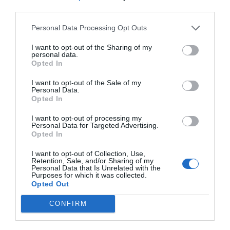
third parties.
1.74 km
dal centro
Eccellente
9.2
Personal Data Processing Opt Outs
/10
TARIFFE
I want to opt-out of the Sharing of my
personal data.
Opted In
Chiaja Hotel De Charme
I want to opt-out of the Sale of my
490 m
Personal Data.
dal centro
Opted In
Eccellente
9
/10
TARIFFE
I want to opt-out of processing my
Personal Data for Targeted Advertising.
Opted In
Best Western Hotel Plaza
I want to opt-out of Collection, Use,
Retention, Sale, and/or Sharing of my
2.11 km
dal centro
Personal Data that Is Unrelated with the
Favoloso
8.5
Purposes for which it was collected.
/10
Opted Out
TARIFFE
CONFIRM
Questo hotel ha TARIFFE PRIVATE InItalia Club!
Hotel Garden