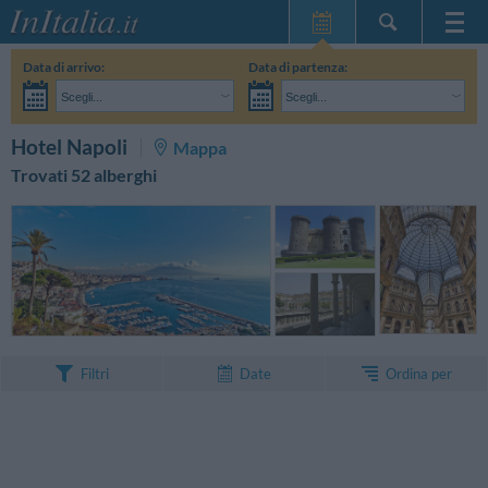
Home Page
Data di arrivo:
Data di partenza:
Le mie Prenotazioni
Scegli...
Scegli...
InItalia Club
Adulti:
Non ho ancora deciso le date del mio soggiorno
Bambini:
CERCA
Hotel Napoli
Mappa
Lingua
Trovati 52 alberghi
Ordina per
Filtri
Date