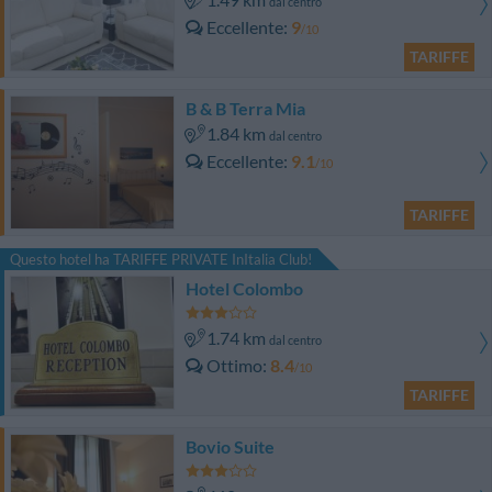
dal centro
Eccellente
9
/10
TARIFFE
B & B Terra Mia
1.84 km
dal centro
Eccellente
9.1
/10
TARIFFE
Questo hotel ha TARIFFE PRIVATE InItalia Club!
Hotel Colombo
1.74 km
dal centro
Ottimo
8.4
/10
TARIFFE
Bovio Suite