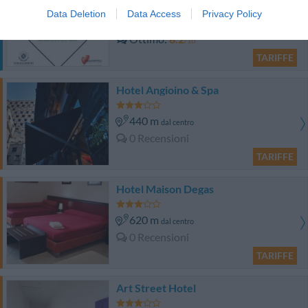
Data Deletion
Data Access
Privacy Policy
2.02 km
dal centro
Ottimo
8.2
/10
TARIFFE
Hotel Angioino & Spa
440 m
dal centro
0 Recensioni
TARIFFE
Hotel Maison Degas
620 m
dal centro
0 Recensioni
TARIFFE
Art Street Hotel