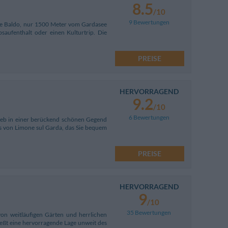
8.5
/10
9 Bewertungen
te Baldo, nur 1500 Meter vom Gardasee
saufenthalt oder einen Kulturtrip. Die
PREISE
HERVORRAGEND
9.2
/10
6 Bewertungen
rieb in einer berückend schönen Gegend
 von Limone sul Garda, das Sie bequem
PREISE
HERVORRAGEND
9
/10
35 Bewertungen
von weitläufigen Gärten und herrlichen
eßt eine hervorragende Lage unweit des