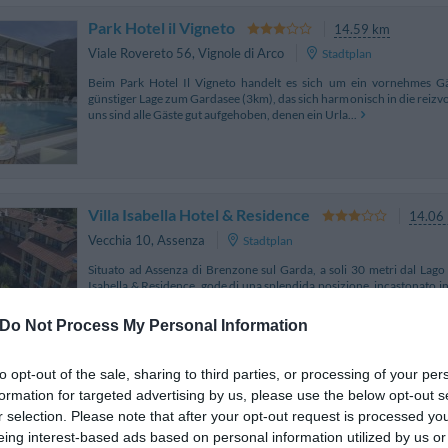
Park Hotel il Vigneto
14.59 km
Viale Rovereto 56
,
Vignole di Arco
Stadtplan
Beim Park Hotel Il Vigneto handelt es sich um ein vornehmes Gä
günstiger Lage zum Gardasee (3km), das sich harmonisch in die reizvo
uns sind alle Gäste gut aufgehoben, denen ein Urla...
Villa Isabella Hotel & Residence
14.06
Vecchia 10
,
Assenza
Stadtplan
Situato ad Assenza di Brenzone sul Garda, a soli 30 metri dal Lago 
Isabella & Residence, gode di una splendida posizione, incastonato i
profumate piante d’olivo. A breve...
Do Not Process My Personal Information
to opt-out of the sale, sharing to third parties, or processing of your per
formation for targeted advertising by us, please use the below opt-out s
Hotel Locanda Ruscello
12.03 km
r selection. Please note that after your opt-out request is processed y
Via Nova 29
,
Limone Sul Garda
Stadtplan
eing interest-based ads based on personal information utilized by us or