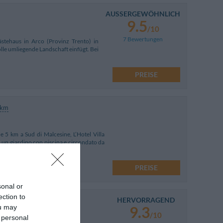
AUSSERGEWÖHNLICH
9.5
/10
7 Bewertungen
stehaus in Arco (Provinz Trento) in
lle umliegende Landschaft einfügt. Bei
PREISE
 km
e 5 km a Sud di Malcesine, L’Hotel Villa
n un giardino con piscina e circondato da
PREISE
sonal or
ection to
HERVORRAGEND
ou may
9.3
/10
 personal