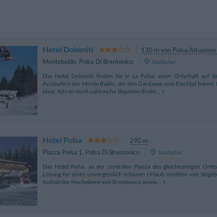
Hotel Dolomiti
130 m von Polsa/Altopiano
Montebaldo
,
Polsa Di Brentonico
Stadtplan
Das Hotel Dolomiti finden Sie in La Polsa, einer Ortschaft auf
Ausläufern des Monte Baldo, der den Gardasee vom Etschtal trennt. 
ideal, führen doch zahlreiche Skipisten direkt...
Hotel Polsa
290 m
Piazza Polsa 1
,
Polsa Di Brentonico
Stadtplan
Das Hotel Polsa, an der zentralen Piazza des gleichnamigen Ortes g
Lösung für einen unvergesslich schönen Urlaub inmitten von Skigeb
Kulisse der Hochebene von Brentonico sowie...