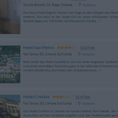
Via De Bonetti 10
,
Nago-Torbole
Stadtplan
Das Doria Hotel liegt im Herzen von Nago an den Hängen des Mon
entfernt. Das Haus ist der ideale Ort für einen erholsamen Urlaub
Strände liegen nur 150 Meter, das Museum für Moder...
Hotel San Pietro
12.63 km
Via Tamas 20
,
Limone Sul Garda
Stadtplan
Beim Hotel San Pietro handelt es sich um einen eleganten Gastbet
und einem einmaligen Panorama ganz in der Nähe des Ortszentrums
mit dem Shuttle-Bus des Hotels oder im Rahmen eines...
Hotel Cristina
12.63 km
Via Tamas 20
,
Limone Sul Garda
Stadtplan
Das Hotel Cristina in Limone sul Garda umfasst fünf Häuser, die 
Aussichten auf den Gardasee umgeben sind. Der Hotelkomplex geni