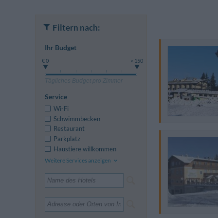
Filtern nach:
Ihr Budget
€ 0
> 150
Tägliches Budget pro Zimmer
Service
Wi-Fi
Schwimmbecken
Restaurant
Parkplatz
Haustiere willkommen
Weitere Services anzeigen