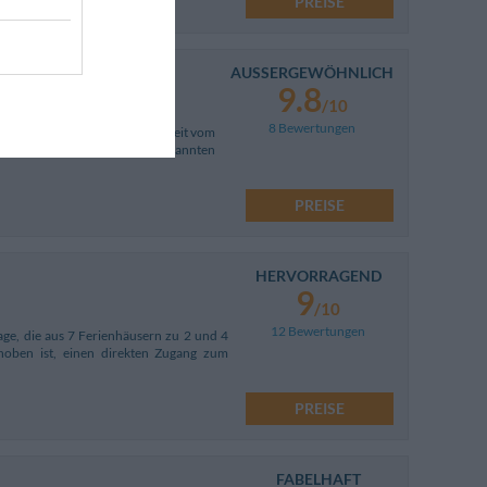
PREISE
AUSSERGEWÖHNLICH
9.8
/10
8 Bewertungen
00 Meter vom Strand und nicht weit vom
 sich ideal für einen entspannten
PREISE
HERVORRAGEND
9
/10
12 Bewertungen
age, die aus 7 Ferienhäusern zu 2 und 4
oben ist, einen direkten Zugang zum
PREISE
FABELHAFT