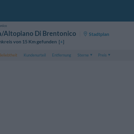
onico
a/Altopiano Di Brentonico
Stadtplan
mkreis von 15 Km gefunden [
+
]
Beliebtheit
Kundenurteil
Entfernung
Sterne
Preis
Preis
5 . . 1
Preis für Doppelzimmer
1 . . 5
Preis für Dreibettzimme