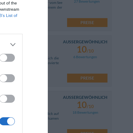
27 Bewertungen
e sul Garda, nur etwa 100 Meter vom See
out of the
ett renovierte Haus liegt in einem der
 downstream
B’s List of
PREISE
AUSSERGEWÖHNLICH
10
/10
6 Bewertungen
von einer Landschaft, in der sich die
 vereinen. Das vollständig renovierte
PREISE
AUSSERGEWÖHNLICH
10
/10
18 Bewertungen
bietet einen fabelhaften Ausblick auf
perfekten Ort für einen erholsamen