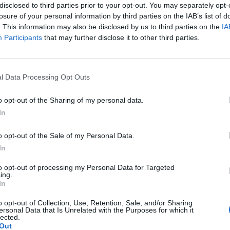
Das Hotel Locanda Ruscello liegt in einer ruhigen Gegend von Limon
disclosed to third parties prior to your opt-out. You may separately opt-
und 800 Meter von der Altstadt entfernt. Das im Jahre 2002 kompl
losure of your personal information by third parties on the IAB’s list of
schönste Stadtteile, eingebettet in einen bez...
. This information may also be disclosed by us to third parties on the
IA
Participants
that may further disclose it to other third parties.
Hotel Benaco
10.87 km
l Data Processing Opt Outs
Via Benaco 35
,
Nago-Torbole
Stadtplan
o opt-out of the Sharing of my personal data.
Das Hotel Benaco liegt in zentraler Position in Torbole, umgeben 
mächtigen Berge der Dolomiten mit den sanften Wasser des Gardasees
In
Hotel bietet das ideale Domizil für einen Urla...
o opt-out of the Sale of my Personal Data.
In
to opt-out of processing my Personal Data for Targeted
Hotel Lago di Garda
10.90 km
ing.
Via Lungolago Verona 11
,
Torbole Sul Garda
Stadtplan
In
Das Hotel Lago di Garda liegt im Zentrum von Torbole Sul Garda und 
o opt-out of Collection, Use, Retention, Sale, and/or Sharing
den See. Nur 100 Meter vom Gardasee entfernt, bietet es den 
ersonal Data that Is Unrelated with the Purposes for which it
Urlaubsaufenthalt. Zudem stellt es einen optimalen Aus...
lected.
Out