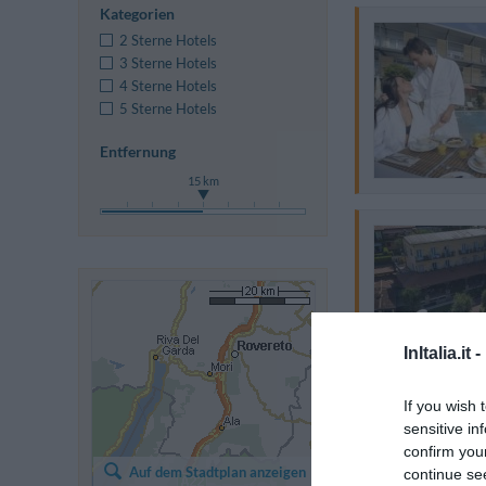
Kategorien
2 Sterne Hotels
3 Sterne Hotels
4 Sterne Hotels
5 Sterne Hotels
Entfernung
15 km
InItalia.it -
If you wish 
sensitive in
confirm you
Auf dem Stadtplan anzeigen
continue se