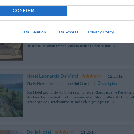
CONFIRM
Hotel Ideal
11.12 km
Via Matteotti 104
,
Torbole Sul Garda
Stadtplan
Data Deletion
Data Access
Privacy Policy
Das Hotel Ideal genießt eine ruhige Lage in Torbole sul Garda, nur 3
Stadtzentrum entfernt. Das komplett renovierte Haus eignet
Urlaubsaufenthalt am See. Zudem stellt es einen prakti...
Hotel Leonardo Da Vinci
12.20 km
Via Iv Novembre 3
,
Limone Sul Garda
Stadtplan
Das Hotel Leonardo da Vinci in Limone del Garda ist eine Ferienanl
Stockwerken besteht und in einem etwa 5ha großen Park aufgeh
Strandbad des Hotels aufweist und sich in geringer En...
Doria Hotel
11.25 km