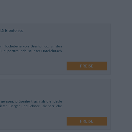
 Di Brentonico
 der Hochebene von Brentonico, an den
Für Sportfreunde ist unser Hotel einfach
PREISE
elegen, präsentiert sich als die ideale
ieten, Bergen und Schnee. Die herrliche
PREISE