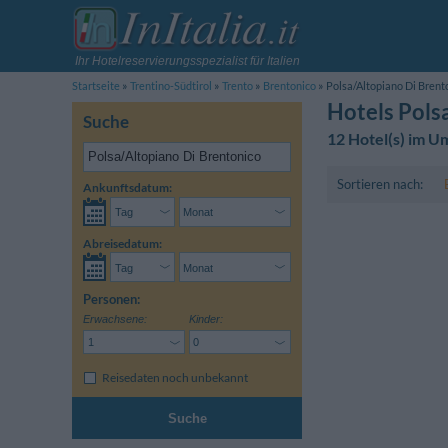
Ihr Hotelreservierungsspezialist für Italien
Startseite
Trentino-Südtirol
Trento
Brentonico
Polsa/Altopiano Di Brent
Hotels Pols
Suche
12 Hotel(s) im U
Sortieren nach:
Ankunftsdatum:
Abreisedatum:
Personen:
Erwachsene:
Kinder:
Reisedaten noch unbekannt
Suche