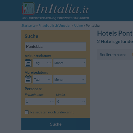
Ihr Hotelreservierungsspezialist für Italien
Startseite
Friaul-Julisch Venetien
Udine
Pontebba
Hotels Pon
Suche
2 Hotels gefund
Sortieren nach:
Ankunftsdatum:
Abreisedatum:
Personen:
Erwachsene:
Kinder:
Reisedaten noch unbekannt
Suche