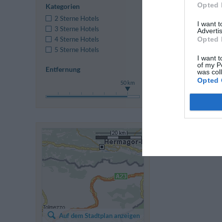
Opted 
Kategorien
2 Sterne Hotels
I want 
3 Sterne Hotels
Advertis
4 Sterne Hotels
Opted 
5 Sterne Hotels
Vorige
I want t
of my P
Entfernung
was col
Opted 
50 km
Auf dem Stadtplan anzeigen