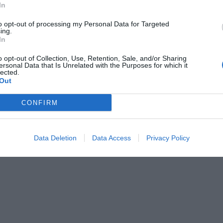
In
to opt-out of processing my Personal Data for Targeted
ing.
In
Seite 1 von 1
o opt-out of Collection, Use, Retention, Sale, and/or Sharing
ersonal Data that Is Unrelated with the Purposes for which it
lected.
Out
CONFIRM
Data Deletion
Data Access
Privacy Policy