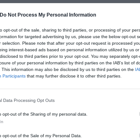
Do Not Process My Personal Information
to opt-out of the sale, sharing to third parties, or processing of your per
Albergo Al Gallo Forcello
formation for targeted advertising by us, please use the below opt-out s
Località Passo Pramollo 5
,
Nassfeld
Stadtplan
r selection. Please note that after your opt-out request is processed y
Das Albergo Al Gallo Forcello ist ein gemütliches 3- Sterne- 
eing interest-based ads based on personal information utilized by us or
Entfernung von der Österreichischen Grenze, in herrlicher Panorama
disclosed to third parties prior to your opt-out. You may separately opt-
einen erholsamen Urlaub zu jeder Zeit des Jahres...
losure of your personal information by third parties on the IAB’s list of
. This information may also be disclosed by us to third parties on the
IA
Participants
that may further disclose it to other third parties.
ebote
l Data Processing Opt Outs
Best Western Hotel Continental
47.3
o opt-out of the Sharing of my personal data.
Via Tricesimo 71
,
Udine
Stadtplan
In
o opt-out of the Sale of my Personal Data.