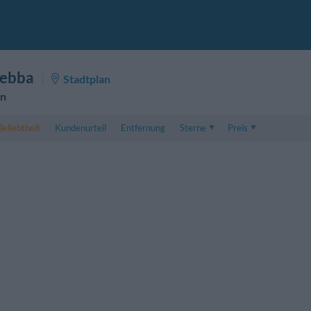
tebba
Stadtplan
en
Beliebtheit
Kundenurteil
Entfernung
Sterne
Preis
Preis
5 . . 1
Preis für Doppelzimmer
1 . . 5
Preis für Dreibettzimme