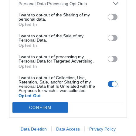
Würden Sie in diesem Hotel wieder nächtigen?
JA
Personal Data Processing Opt Outs
details
I want to opt-out of the Sharing of my
personal data.
Opted In
SEHR GUT
Gerolamo
Italien
8.4
/10
I want to opt-out of the Sale of my
September 2011
Personal Data.
Opted In
Würden Sie in diesem Hotel wieder nächtigen?
JA
details
I want to opt-out of processing my
Personal Data for Targeted Advertising.
Opted In
SEHR GUT
Chiara
Italien
8
I want to opt-out of Collection, Use,
/10
September 2011
Retention, Sale, and/or Sharing of my
Personal Data that Is Unrelated with the
Paar unter 35 Jahren
Purposes for which it was collected.
Location molto carina, struttura curata ed accogliente, personale gentile.
Opted Out
Collegamento buono con la città (bus a due passi). L'unico neo è che la cena
CONFIRM
a menù fisso, che nel menù appeso fuori della sala doveva costare 30€ a
coppia, è passata a 50€ appena seduti, a quanto ci ha detto il cameriere ad
inizio cena. L'indomani sul conto della camera il prezzo era diventato 62€.
(per la precisione oltre al menù fisso abbiamo preso 1 limoncello. L'ultimo
tratto di strada per arrivare al Casale è strettissimo al limite della
Data Deletion
Data Access
Privacy Policy
transitabilità (ho dovuto chiudere gli specchietti per non trusciare i muri, e