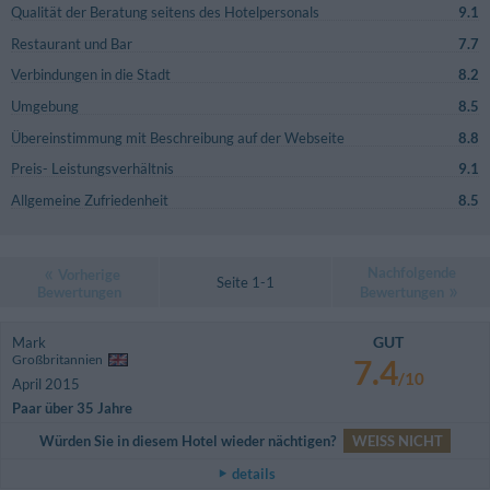
Qualität der Beratung seitens des Hotelpersonals
9.1
Restaurant und Bar
7.7
Verbindungen in die Stadt
8.2
Umgebung
8.5
Übereinstimmung mit Beschreibung auf der Webseite
8.8
Preis- Leistungsverhältnis
9.1
Allgemeine Zufriedenheit
8.5
Nachfolgende
Vorherige
Seite 1-1
Bewertungen
Bewertungen
GUT
Mark
Großbritannien
7.4
/10
April 2015
Paar über 35 Jahre
Würden Sie in diesem Hotel wieder nächtigen?
WEISS NICHT
details