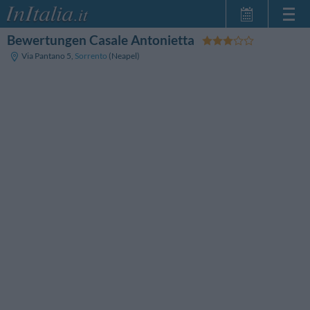
Bewertungen Casale Antonietta
Startseite
Via Pantano 5
,
Sorrento
(Neapel)
Meine
Reservierungen
InItalia Club
Sprache