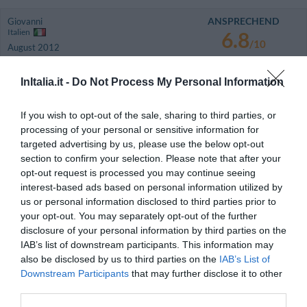
ANSPRECHEND
Giovanni
Italien
6.8
/10
August 2012
Familie mit älteren Kindern
InItalia.it -
Do Not Process My Personal Information
Würden Sie in diesem Hotel wieder nächtigen?
WEISS NICHT
details
If you wish to opt-out of the sale, sharing to third parties, or
processing of your personal or sensitive information for
AUSSERGEWÖHNLICH
Luis Fernando
targeted advertising by us, please use the below opt-out
Mexiko
10
/10
section to confirm your selection. Please note that after your
Mai 2012
opt-out request is processed you may continue seeing
Paar über 35 Jahre
interest-based ads based on personal information utilized by
Würden Sie in diesem Hotel wieder nächtigen?
JA
us or personal information disclosed to third parties prior to
your opt-out. You may separately opt-out of the further
details
disclosure of your personal information by third parties on the
IAB’s list of downstream participants. This information may
GUT
Sandro
also be disclosed by us to third parties on the
IAB’s List of
Italien
7
/10
Downstream Participants
that may further disclose it to other
April 2012
third parties.
Familie mit älteren Kindern