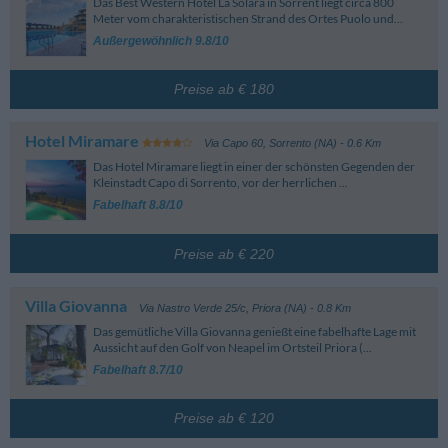
Das Best Western Hotel La Solara in Sorrent liegt circa 800
Meter vom charakteristischen Strand des Ortes Puolo und...
Außergewöhnlich 9.8/10
Preise ab € 180
Hotel Miramare
Via Capo 60
,
Sorrento (NA)
- 0.6 Km
Das Hotel Miramare liegt in einer der schönsten Gegenden der
Kleinstadt Capo di Sorrento, vor der herrlichen ...
Fabelhaft 8.8/10
Preise ab € 220
Villa Giovanna
Via Nastro Verde 25/c
,
Priora (NA)
- 0.8 Km
Das gemütliche Villa Giovanna genießt eine fabelhafte Lage mit
Aussicht auf den Golf von Neapel im Ortsteil Priora (...
Fabelhaft 8.7/10
Preise ab € 120