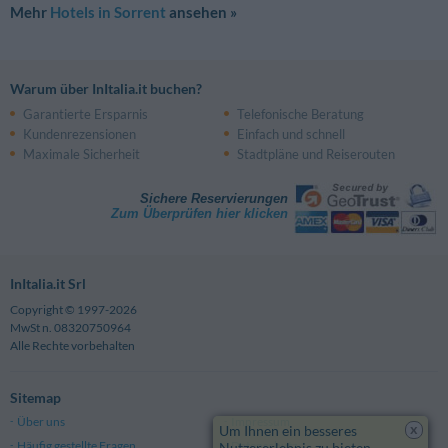
Mehr
Hotels in Sorrent
ansehen »
Warum über InItalia.it buchen?
Garantierte Ersparnis
Telefonische Beratung
Kundenrezensionen
Einfach und schnell
Maximale Sicherheit
Stadtpläne und Reiserouten
Sichere Reservierungen
Zum Überprüfen hier klicken
InItalia.it Srl
Copyright © 1997-2026
MwSt n. 08320750964
Alle Rechte vorbehalten
Sitemap
Über uns
Impressum
x
Um Ihnen ein besseres
Häufig gestellte Fragen
Datenschutz
Nutzererlebnis zu bieten,