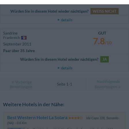
non ho un SUV).
Würden Sie in diesem Hotel wieder nächtigen?
WEISS NICHT
details
GUT
Sandrine
Frankreich
7.8
/10
September 2011
Paar über 35 Jahre
Würden Sie in diesem Hotel wieder nächtigen?
JA
details
Nachfolgende
Vorherige
Seite 1-1
Bewertungen
Bewertungen
Weitere Hotels in der Nähe:
Best Western Hotel La Solara
Via Capo 118
,
Sorrento
(NA)
- 0.6 Km