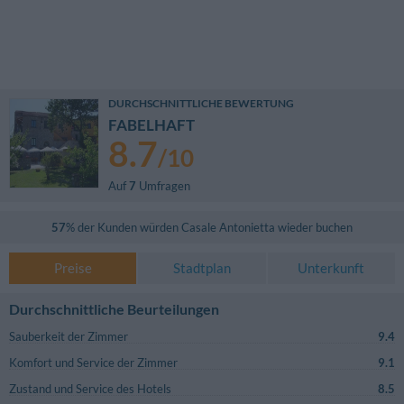
DURCHSCHNITTLICHE BEWERTUNG
FABELHAFT
8.7
/
10
Auf
7
Umfragen
57
% der Kunden würden
Casale Antonietta
wieder buchen
Preise
Stadtplan
Unterkunft
Durchschnittliche Beurteilungen
Sauberkeit der Zimmer
9.4
Komfort und Service der Zimmer
9.1
Zustand und Service des Hotels
8.5