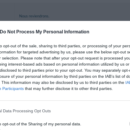
Nous reviendrons.
Würden Sie in diesem Hotel wieder nächtigen?
JA
en
Do Not Process My Personal Information
to opt-out of the sale, sharing to third parties, or processing of your per
formation for targeted advertising by us, please use the below opt-out s
r selection. Please note that after your opt-out request is processed y
Würden Sie in diesem Hotel wieder nächtigen?
WEISS NICHT
eing interest-based ads based on personal information utilized by us or
e
disclosed to third parties prior to your opt-out. You may separately opt-
losure of your personal information by third parties on the IAB’s list of
. This information may also be disclosed by us to third parties on the
IA
Participants
that may further disclose it to other third parties.
Würden Sie in diesem Hotel wieder nächtigen?
JA
ren
l Data Processing Opt Outs
o opt-out of the Sharing of my personal data.
Es absurdo que el acceso a internet tenga que ser como mínimo de 