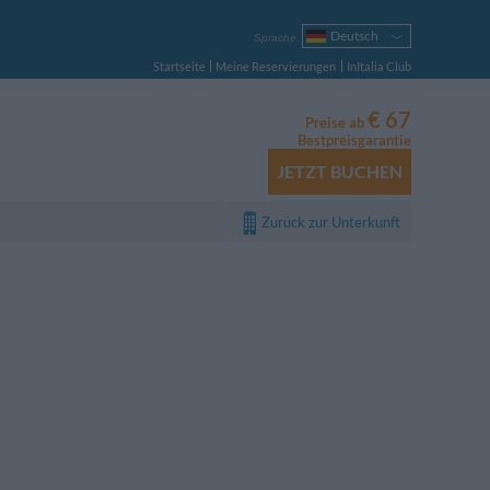
Deutsch
Sprache
Italiano
Startseite
Meine Reservierungen
InItalia Club
English
Français
€ 67
Preise ab
Español
Bestpreisgarantie
Русский
JETZT BUCHEN
Português
Polski
Zurück zur Unterkunft