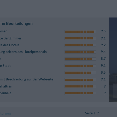
che Beurteilungen
immer
9.5
ce der Zimmer
9.1
ce des Hotels
9.2
ung seitens des Hotelpersonals
9.4
r
8.7
e Stadt
9.1
8.5
mit Beschreibung auf der Webseite
9.1
rhältnis
9
denheit
9
Seite 1-2
rtungen