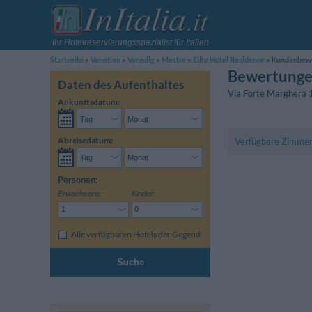
Ihr Hotelreservierungsspezialist für Italien
Startseite
Venetien
Venedig
Mestre
Elite Hotel Residence
Kundenbew
Bewertungen
Daten des Aufenthaltes
Via Forte Marghera 
Ankunftsdatum:
Abreisedatum:
Verfügbare Zimme
Personen:
Erwachsene:
Kinder:
Alle verfügbaren Hotels der Gegend
Suche