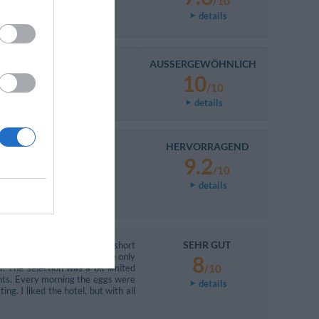
/10
details
AUSSERGEWÖHNLICH
10
/10
details
HERVORRAGEND
9.2
/10
details
SEHR GUT
 of four. The location is a short
estaurants and shopping. The only
8
 The selection was a bit limited
/10
ants. Every morning the eggs were
details
g. I liked the hotel, but with all