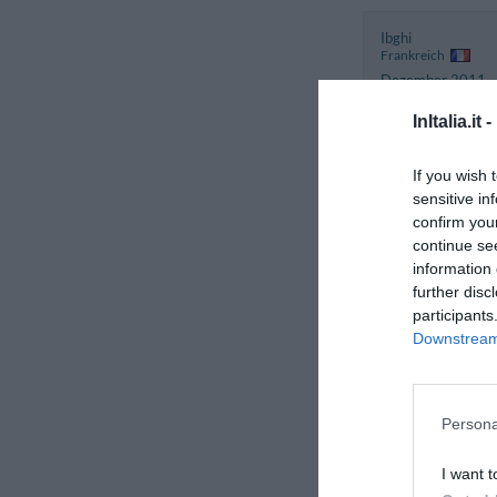
Ibghi
Frankreich
Dezember 2011
Familie mit älter
InItalia.it -
Kindern
If you wish 
Tatiana
sensitive in
Rumänien
confirm you
Oktober 2011
continue se
Paar über 35 Jahr
information 
further disc
participants
Maria Rocio
Downstream 
Spanien
September 2011
Paar unter 35 Jah
Persona
Juan Luciano
I want t
Spanien