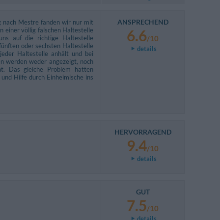
ANSPRECHEND
g nach Mestre fanden wir nur mit
 einer völlig falschen Haltestelle
6.6
ns auf die richtige Haltestelle
/10
ünften oder sechsten Haltestelle
details
jeder Haltestelle anhält und bei
len werden weder angezeigt, noch
ht. Das gleiche Problem hatten
und Hilfe durch Einheimische ins
HERVORRAGEND
9.4
/10
details
GUT
7.5
/10
details