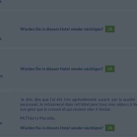
e
Würden Sie in diesem Hotel wieder nächtigen?
JA
e
Würden Sie in diesem Hotel wieder nächtigen?
JA
en
Je dois dire que j'ai été très agréablement surpris par la qualité d
personnel. Je retournerai dans cet hôtel pour tous mes séjours à Ven
aux gens que je connais et qui veulent aller à Venise.
Mr.Thierry Maraldo.
n
Würden Sie in diesem Hotel wieder nächtigen?
JA