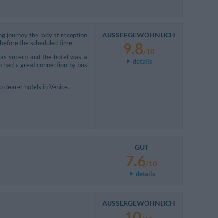
AUSSERGEWÖHNLICH
ong journey the lady at reception
 before the scheduled time.
9.8
/10
was superb and the hotel was a
details
so had a great connection by bus
o dearer hotels in Venice.
GUT
7.6
/10
details
AUSSERGEWÖHNLICH
10