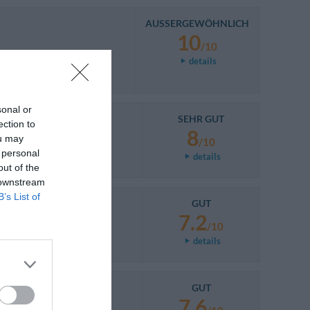
AUSSERGEWÖHNLICH
10
/10
details
sonal or
SEHR GUT
ection to
8
ou may
/10
 personal
details
out of the
 downstream
B’s List of
GUT
7.2
/10
details
GUT
una hora y 6 euros.
7.6