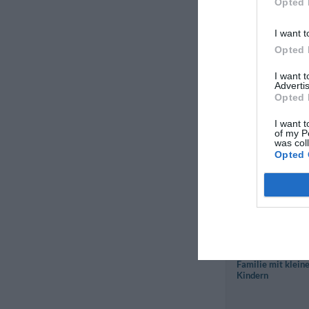
Opted 
September 2011
Paar über 35 Jahr
I want t
Opted 
Anonym
August 2011
I want 
Advertis
Einzelreisender
Opted 
Business
I want t
of my P
Maxime
was col
Frankreich
Opted 
August 2011
Familie mit klein
Kindern
Anonym
Juni 2011
Familie mit klein
Kindern