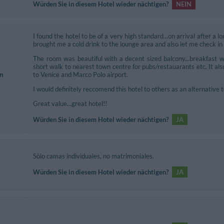
Würden Sie in diesem Hotel wieder nächtigen?
NEIN
I found the hotel to be of a very high standard...on arrival after a l
brought me a cold drink to the lounge area and also let me check in
The room was beautiful with a decent sized balcony...breakfast 
short walk to nearest town centre for pubs/restauarants etc. It al
n
to Venice and Marco Polo airport.
I would definitely reccomend this hotel to others as an alternative t
Great value...great hotel!!
Würden Sie in diesem Hotel wieder nächtigen?
JA
Sòlo camas individuales, no matrimoniales.
Würden Sie in diesem Hotel wieder nächtigen?
JA