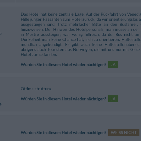
Das Hotel hat keine zentrale Lage. Auf der Rückfahrt von Venedi
Hilfe junger Passanten zum Hotel zurück, da wir orientierungslos an
ausgestiegen sind, trotz mehrfacher Bitte an den Busfahrer, u
hinzuweisen. Der Hinweis des Hotelpersonals, man müsse an der f
e
in Mestre aussteigen, war wenig hilfreich, da der Bus nicht an 
Dunkelheit man keine Chance hat, sich zu orientieren. Haltestel
mündlich angekündigt. Es gibt auch keine Haltestellenübersic
übrigens auch Touristen aus Norwegen, die mit uns nur mit Glück 
Hotel zurückfanden.
Würden Sie in diesem Hotel wieder nächtigen?
JA
Ottima struttura.
Würden Sie in diesem Hotel wieder nächtigen?
JA
e
Würden Sie in diesem Hotel wieder nächtigen?
WEISS NICHT