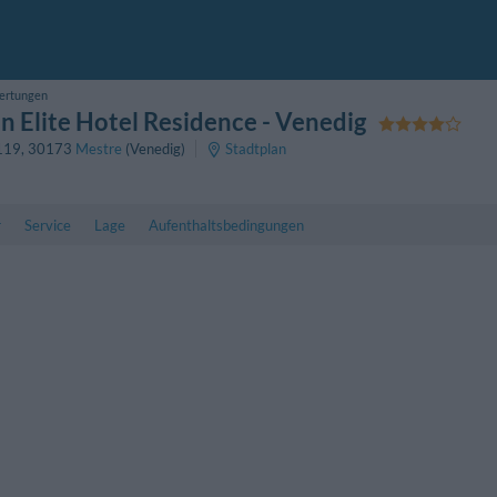
ertungen
 Elite Hotel Residence
- Venedig
119
,
30173
Mestre
(Venedig)
Stadtplan
r
Service
Lage
Aufenthaltsbedingungen