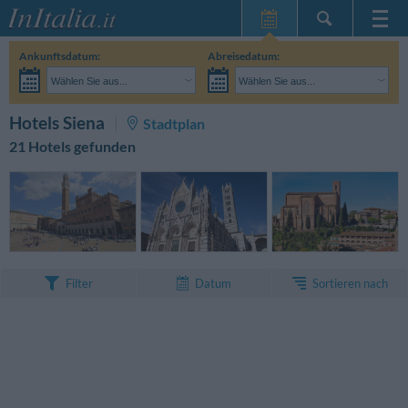
Startseite
Ankunftsdatum:
Abreisedatum:
Meine
Wählen Sie aus...
Wählen Sie aus...
Reservierungen
Erwachsene:
Reisedaten noch unbekannt
Kinder:
SUCHEN
Hotels Siena
Stadtplan
InItalia Club
21 Hotels gefunden
Sprache
Sortieren nach
Filter
Datum