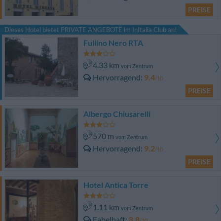
PREISE
Dieses Hotel bietet PRIVATE ANGEBOTE im InItalia Club an!
Fullino Nero RTA
4.33 km
vom Zentrum
Hervorragend
9.4
/10
PREISE
Albergo Chiusarelli
570 m
vom Zentrum
Hervorragend
9.2
/10
PREISE
Hotel Antica Torre
1.11 km
vom Zentrum
Fabelhaft
8.8
/10