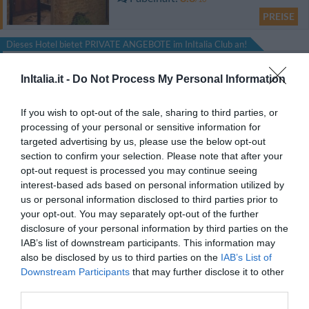
PREISE
Dieses Hotel bietet PRIVATE ANGEBOTE im InItalia Club an!
Hotel Ai Tufi
InItalia.it -
Do Not Process My Personal Information
3.05 km
vom Zentrum
Hervorragend
9.1
If you wish to opt-out of the sale, sharing to third parties, or
/10
processing of your personal or sensitive information for
PREISE
targeted advertising by us, please use the below opt-out
section to confirm your selection. Please note that after your
Hotel Executive
opt-out request is processed you may continue seeing
interest-based ads based on personal information utilized by
1.62 km
vom Zentrum
us or personal information disclosed to third parties prior to
Fabelhaft
8.6
/10
your opt-out. You may separately opt-out of the further
disclosure of your personal information by third parties on the
PREISE
IAB’s list of downstream participants. This information may
also be disclosed by us to third parties on the
IAB’s List of
Campo Regio Relais
Downstream Participants
that may further disclose it to other
590 m
vom Zentrum
third parties.
Außergewöhnlich
10
/10