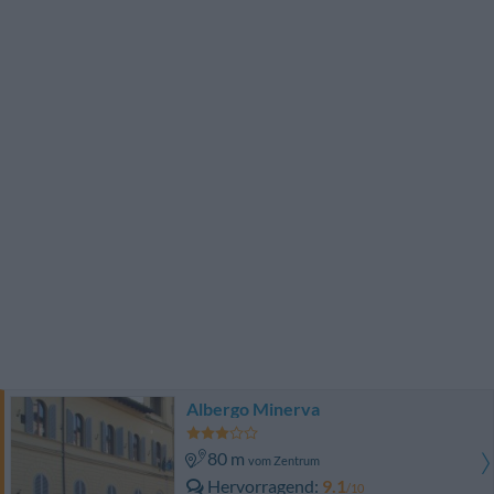
Albergo Minerva
80 m
vom Zentrum
Hervorragend
9.1
/10