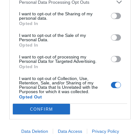
Personal Data Processing Opt Outs
PREISE
I want to opt-out of the Sharing of my
personal data.
Sangallo Park Hotel
Opted In
I want to opt-out of the Sale of my
2.11 km
vom Zentrum
Personal Data.
Fabelhaft
8.7
Opted In
/10
PREISE
I want to opt-out of processing my
Personal Data for Targeted Advertising.
Opted In
Villa Tuscany Siena
I want to opt-out of Collection, Use,
2.26 km
Retention, Sale, and/or Sharing of my
vom Zentrum
Personal Data that Is Unrelated with the
0 Bewertungen
Purposes for which it was collected.
Opted Out
PREISE
CONFIRM
Villa Piccola Siena
2.63 km
vom Zentrum
Data Deletion
Data Access
Privacy Policy
Fabelhaft
8.5
/10