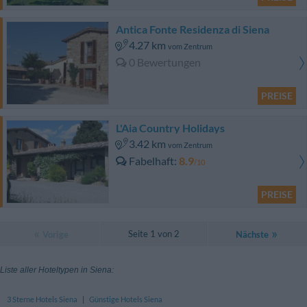
Antica Fonte Residenza di Siena
4.27 km
vom Zentrum
0 Bewertungen
PREISE
L'Aia Country Holidays
3.42 km
vom Zentrum
Fabelhaft
8.9
/10
PREISE
Seite 1 von 2
Vorige
Nächste
Liste aller Hoteltypen in Siena:
3 Sterne Hotels Siena
|
Günstige Hotels Siena