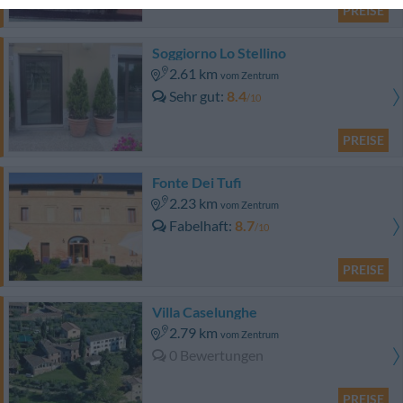
PREISE
Soggiorno Lo Stellino
2.61 km
vom Zentrum
Sehr gut
8.4
/10
PREISE
Fonte Dei Tufi
2.23 km
vom Zentrum
Fabelhaft
8.7
/10
PREISE
Villa Caselunghe
2.79 km
vom Zentrum
0 Bewertungen
PREISE