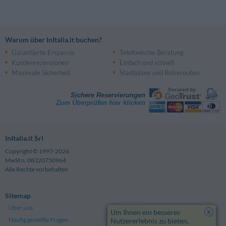
Warum über InItalia.it buchen?
Garantierte Ersparnis
Telefonische Beratung
Kundenrezensionen
Einfach und schnell
Maximale Sicherheit
Stadtpläne und Reiserouten
Sichere Reservierungen
Zum Überprüfen hier klicken
InItalia.it Srl
Copyright © 1997-2026
MwSt n. 08320750964
Alle Rechte vorbehalten
Sitemap
Über uns
Impressum
x
Um Ihnen ein besseres
Häufig gestellte Fragen
Datenschutz
Nutzererlebnis zu bieten,