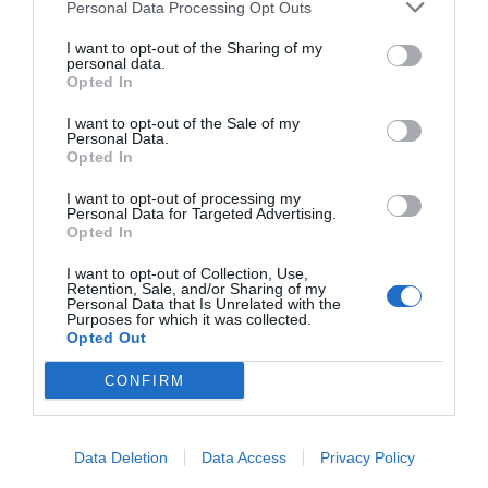
Personal Data Processing Opt Outs
PRIX
I want to opt-out of the Sharing of my
personal data.
Sangallo Park Hotel
Opted In
I want to opt-out of the Sale of my
2.11 km
du centre
Personal Data.
Superbe
8.7
Opted In
/10
PRIX
I want to opt-out of processing my
Personal Data for Targeted Advertising.
Opted In
Villa Tuscany Siena
I want to opt-out of Collection, Use,
2.26 km
Retention, Sale, and/or Sharing of my
du centre
Personal Data that Is Unrelated with the
0 Commentaires
Purposes for which it was collected.
Opted Out
PRIX
CONFIRM
Villa Piccola Siena
2.63 km
du centre
Data Deletion
Data Access
Privacy Policy
Superbe
8.5
/10