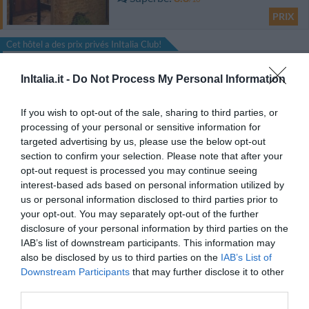
PRIX
Cet hôtel a des prix privés InItalia Club!
Hotel Ai Tufi
InItalia.it -
Do Not Process My Personal Information
3.05 km
du centre
Fabuleux
9.1
If you wish to opt-out of the sale, sharing to third parties, or
/10
processing of your personal or sensitive information for
PRIX
targeted advertising by us, please use the below opt-out
section to confirm your selection. Please note that after your
Hotel Executive
opt-out request is processed you may continue seeing
interest-based ads based on personal information utilized by
1.62 km
du centre
us or personal information disclosed to third parties prior to
Superbe
8.6
/10
your opt-out. You may separately opt-out of the further
disclosure of your personal information by third parties on the
PRIX
IAB’s list of downstream participants. This information may
also be disclosed by us to third parties on the
IAB’s List of
Campo Regio Relais
Downstream Participants
that may further disclose it to other
590 m
du centre
third parties.
Exceptionnel
10
/10