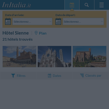
Page d'Accueil
Date d'arrivée:
Date de départ:
Mes réservations
Sélectionnez...
Sélectionnez...
InItalia Club
Adultes:
Je n'ai pas encore décidé des dates de mon séjour
Enfants:
RECHERCHEZ
Hôtel Sienne
Plan
Langue
21 hôtels trouvés
Classés par
Filtres
Dates