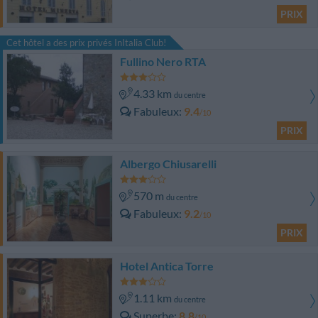
PRIX
Cet hôtel a des prix privés InItalia Club!
Fullino Nero RTA
4.33 km
du centre
Fabuleux
9.4
/10
PRIX
Albergo Chiusarelli
570 m
du centre
Fabuleux
9.2
/10
PRIX
Hotel Antica Torre
1.11 km
du centre
Superbe
8.8
/10