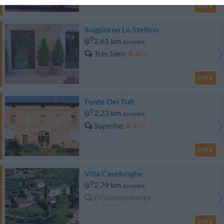
PRIX
Soggiorno Lo Stellino
2.61 km
du centre
Très bien
8.4
/10
PRIX
Fonte Dei Tufi
2.23 km
du centre
Superbe
8.7
/10
PRIX
Villa Caselunghe
2.79 km
du centre
0 Commentaires
PRIX