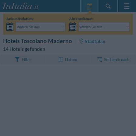
Startseite
Ankunftsdatum:
Abreisedatum:
Meine
Wählen Sie aus...
Wählen Sie aus...
Reservierungen
Erwachsene:
Reisedaten noch unbekannt
Kinder:
SUCHEN
Hotels Toscolano Maderno
Stadtplan
InItalia Club
14 Hotels gefunden
Sprache
Sortieren nach
Filter
Datum