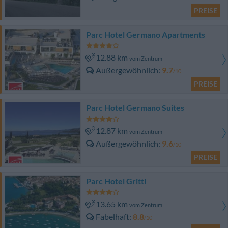
PREISE
Parc Hotel Germano Apartments
12.88 km
vom Zentrum
Außergewöhnlich
9.7
/10
PREISE
Parc Hotel Germano Suites
12.87 km
vom Zentrum
Außergewöhnlich
9.6
/10
PREISE
Parc Hotel Gritti
13.65 km
vom Zentrum
Fabelhaft
8.8
/10