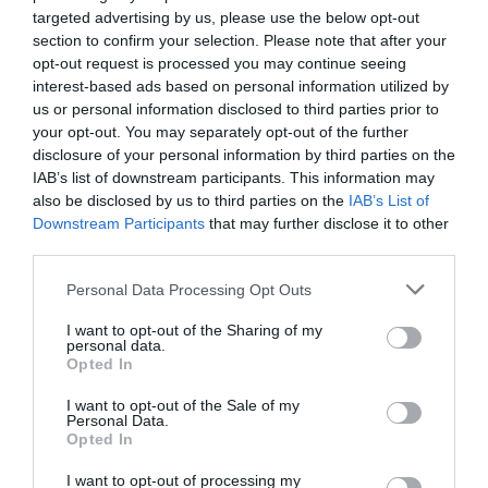
6.82 km
vom Zentrum
targeted advertising by us, please use the below opt-out
Hervorragend
9
/10
section to confirm your selection. Please note that after your
PREISE
opt-out request is processed you may continue seeing
interest-based ads based on personal information utilized by
Hotel Salò du Parc
us or personal information disclosed to third parties prior to
your opt-out. You may separately opt-out of the further
disclosure of your personal information by third parties on the
6.49 km
vom Zentrum
IAB’s list of downstream participants. This information may
Fabelhaft
8.5
/10
also be disclosed by us to third parties on the
IAB’s List of
PREISE
Downstream Participants
that may further disclose it to other
third parties.
Hotel Belvedere
Personal Data Processing Opt Outs
9.09 km
vom Zentrum
I want to opt-out of the Sharing of my
0 Bewertungen
personal data.
Opted In
PREISE
I want to opt-out of the Sale of my
Personal Data.
Il Colombaro
Opted In
8.51 km
vom Zentrum
Hervorragend
9.1
/10
I want to opt-out of processing my