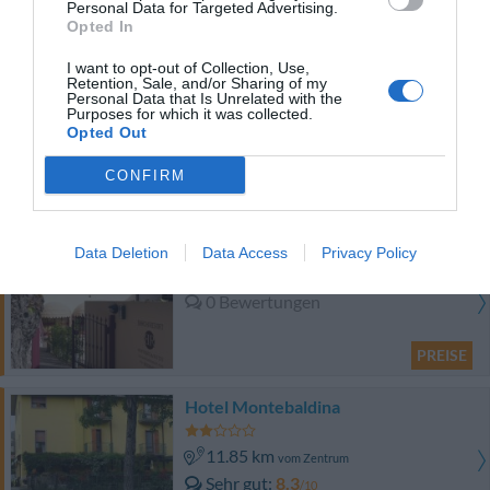
Personal Data for Targeted Advertising.
Opted In
PREISE
I want to opt-out of Collection, Use,
Retention, Sale, and/or Sharing of my
Villenpark Sanghen
Personal Data that Is Unrelated with the
Purposes for which it was collected.
Opted Out
8.87 km
vom Zentrum
Gut
7.9
/10
CONFIRM
PREISE
Barchi Resort - Apartments & Suites
Data Deletion
Data Access
Privacy Policy
7.22 km
vom Zentrum
0 Bewertungen
PREISE
Hotel Montebaldina
11.85 km
vom Zentrum
Sehr gut
8.3
/10