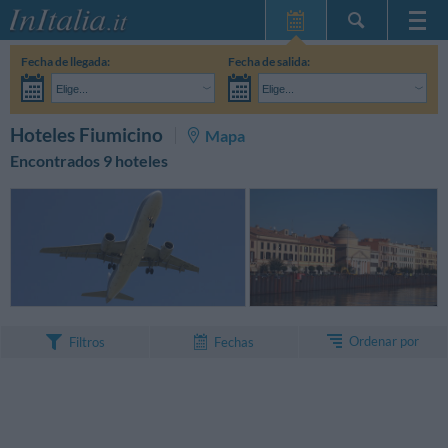
Inicio
Fecha de llegada:
Fecha de salida:
Mis reservas
Elige...
Elige...
InItalia Club
Adultos:
Aún no he decidido las fechas de mi estancia
Niños:
BUSCAR
Hoteles Fiumicino
Mapa
Idioma
Encontrados 9 hoteles
Ordenar por
Filtros
Fechas