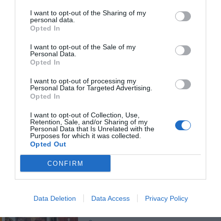
1.33 km
del centro
Fabuloso
8.8
I want to opt-out of the Sharing of my
/10
personal data.
Opted In
PRECIO
I want to opt-out of the Sale of my
Personal Data.
Hotel La Conchiglia
Opted In
I want to opt-out of processing my
9.74 km
del centro
Personal Data for Targeted Advertising.
Muy bien
8.2
/10
Opted In
PRECIO
I want to opt-out of Collection, Use,
Retention, Sale, and/or Sharing of my
Personal Data that Is Unrelated with the
Ostia Antica Park Hotel & Spa
Purposes for which it was collected.
Opted Out
7.44 km
del centro
CONFIRM
Muy bien
8
/10
PRECIO
Data Deletion
Data Access
Privacy Policy
Hotel Giulietta e Romeo