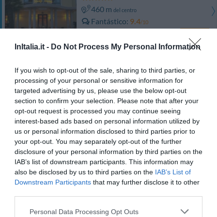
460 m
del centro
Fantástico
9.4
/10
PRECIO
InItalia.it -
Do Not Process My Personal Information
¡Este hotel tiene TARIFAS PRIVADAS InItalia Club!
Euro House Hotel Rome Airport
If you wish to opt-out of the sale, sharing to third parties, or
processing of your personal or sensitive information for
1.32 km
del centro
targeted advertising by us, please use the below opt-out
Muy bien
8.4
section to confirm your selection. Please note that after your
/10
opt-out request is processed you may continue seeing
PRECIO
interest-based ads based on personal information utilized by
us or personal information disclosed to third parties prior to
Euro House Inn Airport Fiumicino
your opt-out. You may separately opt-out of the further
disclosure of your personal information by third parties on the
4.16 km
del centro
IAB’s list of downstream participants. This information may
Muy bien
8.4
/10
also be disclosed by us to third parties on the
IAB’s List of
Downstream Participants
that may further disclose it to other
PRECIO
third parties.
Sleep And Fly Rome Airport
Personal Data Processing Opt Outs