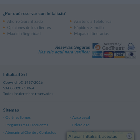
¿Por qué reservar con InItalia.it?
Ahorro Garantizado
Asistencia Telefónica
Opiniones de los clientes
Rápido y Sencillo
Máxima Seguridad
Mapas e Itinerarios
Reservas Seguras
Haz clic aquí para verificar
InItalia.it Srl
Copyright © 1997-2026
VAT 08320750964
Todos los derechos reservados
Sitemap
Quiénes Somos
Aviso Legal
Preguntas más Frecuentes
Privacidad
Atención al Cliente y Contactos
Términos y Condiciones de Uso
x
Al usar InItalia.it, aceptas