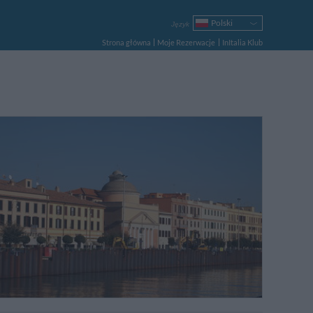
Polski
Język
Italiano
Strona główna
Moje Rezerwacje
InItalia Klub
English
Français
Deutsch
Español
Русский
Português