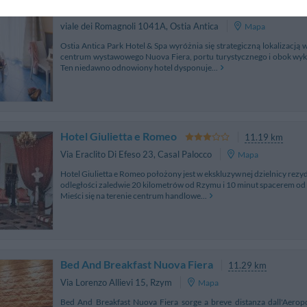
Ostia Antica Park Hotel & Spa
7.44 km 
viale dei Romagnoli 1041A
,
Ostia Antica
Mapa
Ostia Antica Park Hotel & Spa wyróżnia się strategiczną lokalizacją 
centrum wystawowego Nuova Fiera, portu turystycznego i obok wyko
Ten niedawno odnowiony hotel dysponuje...
Hotel Giulietta e Romeo
11.19 km
Via Eraclito Di Efeso 23
,
Casal Palocco
Mapa
Hotel Giulietta e Romeo położony jest w ekskluzywnej dzielnicy rezy
odległości zaledwie 20 kilometrów od Rzymu i 10 minut spacerem od m
Mieści się na terenie centrum handlowe...
Bed And Breakfast Nuova Fiera
11.29 km
Via Lorenzo Allievi 15
,
Rzym
Mapa
Bed And Breakfast Nuova Fiera sorge a breve distanza dall'Aerop