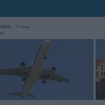
icino
Mapa
li