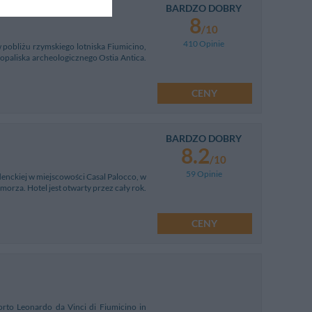
BARDZO DOBRY
od Fiumicino
8
/10
410 Opinie
w pobliżu rzymskiego lotniska Fiumicino,
paliska archeologicznego Ostia Antica.
CENY
BARDZO DOBRY
8.2
/10
59 Opinie
denckiej w miejscowości Casal Palocco, w
orza. Hotel jest otwarty przez cały rok.
CENY
orto Leonardo da Vinci di Fiumicino in