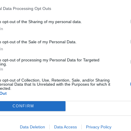
l Data Processing Opt Outs
o opt-out of the Sharing of my personal data.
Sleep And Fly Rome Airport
In
Viale Di Coccia Di Morto 4
,
Fiumicino
Mapa
Sleep and Fly Rome Airport Bed and Breakfast znajduje się w
o opt-out of the Sale of my Personal Data.
Międzynarodowego Portu Lotniczego Rzym - Fiumicino, i jednocz
In
Nuova Fiera di Roma oraz centrum handlowego Parco Leonardo....
to opt-out of processing my Personal Data for Targeted
ing.
In
Hotel La Conchiglia
o opt-out of Collection, Use, Retention, Sale, and/or Sharing
ersonal Data that Is Unrelated with the Purposes for which it
Lungomare Di Ponente 4
,
Fregene
Mapa
lected.
Out
Położony przy nadmorskim deptaku Hotel La Conchiglia, znajduje si
targów handlowych w Rzymie. Jest on idealnym miejscem na wypo
podróży służbowych. Hotel oddaje do dyspozycji g...
CONFIRM
Data Deletion
Data Access
Privacy Policy