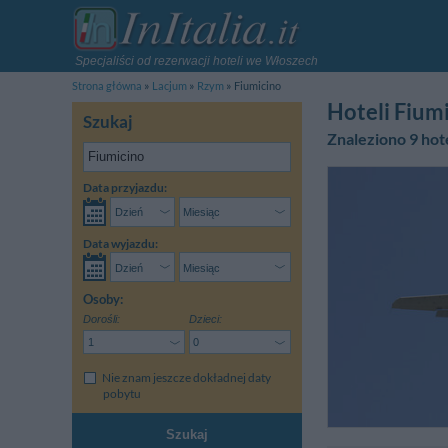
Specjaliści od rezerwacji hoteli we Włoszech
Strona główna
Lacjum
Rzym
Fiumicino
Hoteli Fium
Szukaj
Znaleziono 9 hote
Data przyjazdu:
Data wyjazdu:
Osoby:
Dorośli:
Dzieci:
Nie znam jeszcze dokładnej daty
pobytu
Szukaj