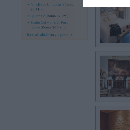
Policlinico Umberto I
(Roma,
28.1 km.)
Quirinale
(Roma, 26 km.)
Stadio Dei Marmi Al Foro
Italico
(Roma, 26.5 km.)
Inne atrakcje turystyczne