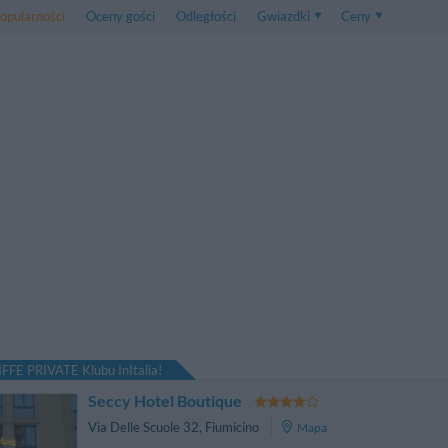
opularności
Oceny gości
Odległości
Gwiazdki
Ceny
Ceny
5 . . 1
Ceny Pokoju Dwuos
1 . . 5
Ceny Pokoju Trzyos
FFE PRIVATE Klubu InItalia!
Seccy Hotel Boutique
Via Delle Scuole 32
,
Fiumicino
Mapa