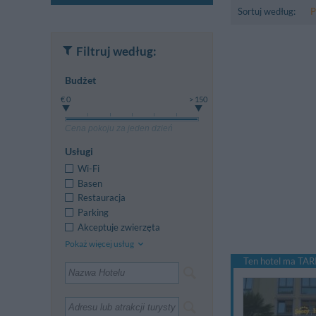
Sortuj według:
P
Filtruj według:
Budżet
€ 0
> 150
Cena pokoju za jeden dzień
Usługi
Wi-Fi
Basen
Restauracja
Parking
Akceptuje zwierzęta
Pokaż więcej usług
Ten hotel ma TARI