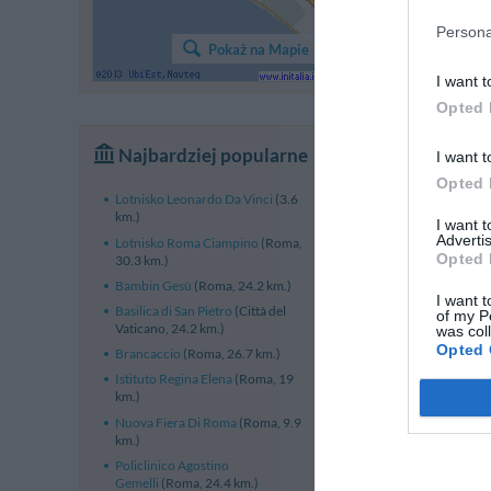
Persona
Pokaż na Mapie
I want t
Opted 
Najbardziej popularne
I want t
Opted 
Lotnisko Leonardo Da Vinci
(3.6
km.)
I want 
Advertis
Lotnisko Roma Ciampino
(Roma,
Opted 
30.3 km.)
Bambin Gesù
(Roma, 24.2 km.)
I want t
Basilica di San Pietro
(Città del
of my P
Vaticano, 24.2 km.)
was col
Opted 
Brancaccio
(Roma, 26.7 km.)
Istituto Regina Elena
(Roma, 19
km.)
Nuova Fiera Di Roma
(Roma, 9.9
km.)
Policlinico Agostino
Gemelli
(Roma, 24.4 km.)