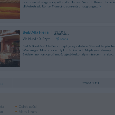
posizione strategica rispetto alla Nuova Fiera di Roma. La vi
all’Autostrada Roma - Fiumicino consente di raggiunger...
B&B Alla Fiera
13.10 km
Via Nulvi 40
,
Rzym
Mapa
Bed & Breakfast Alla Fiera znajduje się zaledwie 3 km od targów
Wiecznego Miasta oraz tylko 6 km od Międzynarodowego lo
śródziemnomorską roślinnością jest doskonałym miejscem na relak...
Strona 1 z 1
zy
nta
Opinie gości
wo
Mapy i trasy