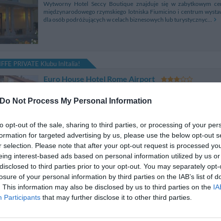
Wytworny Hotel Seccy Boutique znajduje się w zabytkowym ce
międzynarodowego rzymskiego lotniska Fiumicino i centrum wyst
dla osób podróżujących w celach biznesowych lub turystycznyc...
FFE PRIVATE Klubu InItalia!
Euro House Hotel Rome Airport
via Remo La Valle 11
,
Fiumicino
Mapa
Do Not Process My Personal Information
E.H. Euro House Rome Airport is conveniently located near Fiumicino
"Nuova Fiera" exhibition centre and only 5 minutes drive from "Leona
hotel's convenient location guarantee...
to opt-out of the sale, sharing to third parties, or processing of your per
formation for targeted advertising by us, please use the below opt-out s
r selection. Please note that after your opt-out request is processed y
eing interest-based ads based on personal information utilized by us or
disclosed to third parties prior to your opt-out. You may separately opt-
Euro House Inn Airport Fiumicino
losure of your personal information by third parties on the IAB’s list of
via della Scafa 422
,
Fiumicino
Mapa
. This information may also be disclosed by us to third parties on the
IA
Participants
that may further disclose it to other third parties.
Euro House Inn Airport Fiumicino jest dogodnie położony pomię
zaledwie 2 kilometrów od międzynarodowego lotniska Leonardo da
centrum Wiecznego Miasta. Ten nowoczesny hotel otoczony j...