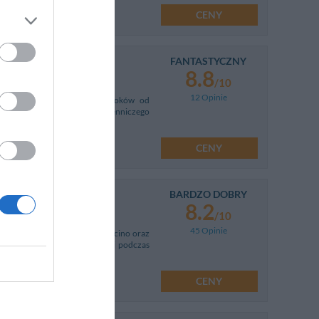
CENY
FANTASTYCZNY
8.8
/10
12 Opinie
 odległości zaledwie parę kroków od
eśnie blisko ośrodka wystawienniczego
CENY
BARDZO DOBRY
8.2
/10
45 Opinie
ę bardzo blisko lotniska Fiumicino oraz
czynek podczas wakacji jak i podczas
CENY