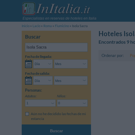
Especialistas en reservas de hoteles en Italia
Inicio
Lacio
Roma
Fiumicino
Isola Sacra
Hoteles Isol
Buscar
Encontrados 9 ho
Ordenar por:
Po
Fecha de llegada:
Fecha de salida:
Personas:
Adultos:
Niños:
Aún no he decidido las fechas de mi
estancia
Buscar