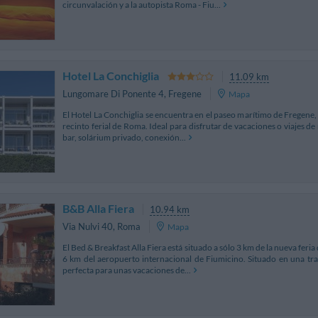
circunvalación y a la autopista Roma - Fiu...
Hotel La Conchiglia
11.09 km
Lungomare Di Ponente 4
,
Fregene
Mapa
El Hotel La Conchiglia se encuentra en el paseo marítimo de Fregene,
recinto ferial de Roma. Ideal para disfrutar de vacaciones o viajes de
bar, solárium privado, conexión...
B&B Alla Fiera
10.94 km
Via Nulvi 40
,
Roma
Mapa
El Bed & Breakfast Alla Fiera está situado a sólo 3 km de la nueva feria
6 km del aeropuerto internacional de Fiumicino. Situado en una tra
perfecta para unas vacaciones de...