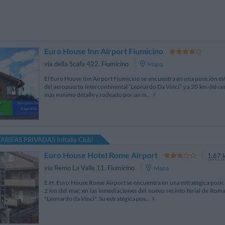
Euro House Inn Airport Fiumicino
via della Scafa 422
,
Fiumicino
Mapa
El Euro House Inn Airport Fiumicino se encuentra en una posición es
del aeropuerto intercontinental “Leonardo Da Vinci” y a 20 km del ce
más mínimo detalle y rodeado por un m...
 TARIFAS PRIVADAS InItalia Club!
Euro House Hotel Rome Airport
1.67 
via Remo La Valle 11
,
Fiumicino
Mapa
E.H. Euro House Rome Airport se encuentra en una estratégica posició
2 km del mar, en las inmediaciones del nuevo recinto ferial de Rom
"Leonardo da Vinci". Su estratégica pos...