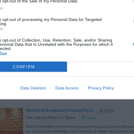
o opt-out of the Sale of my Personal Data.
viale dei Romagnoli 1041A
,
Ostia Antica
Mapa
In
El Ostia Antica Park Hotel & Spa disfruta de una posición estratégi
nueva feria de Roma, el nuevo puerto turístico y la zona arqueológic
to opt-out of processing my Personal Data for Targeted
ing.
construcción, dispone de 80 habitac...
In
o opt-out of Collection, Use, Retention, Sale, and/or Sharing
ersonal Data that Is Unrelated with the Purposes for which it
lected.
Hotel Giulietta e Romeo
Out
8.36 km
Via Eraclito Di Efeso 23
,
Casal Palocco
Mapa
CONFIRM
El Hotel Giulietta e Romeo se encuentra en el exclusivo barrio reside
a 10 minutos del mar. Inmerso en una tranquila zona verde, este elegan
excursiones y descubrir los ma...
Data Deletion
Data Access
Privacy Policy
Bed And Breakfast Nuova Fiera
8.96 km
Via Lorenzo Allievi 15
,
Roma
Mapa
Bed And Breakfast Nuova Fiera se encuentra a poca distancia del ae
en una posición estratégica con respecto al nuevo recinto ferial d