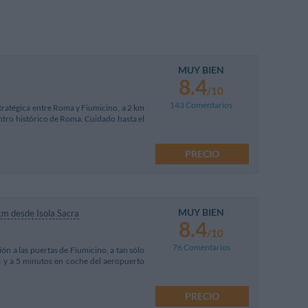
MUY BIEN
8.4
/10
143 Comentarios
tratégica entre Roma y Fiumicino, a 2 km
ntro histórico de Roma. Cuidado hasta el
PRECIO
MUY BIEN
km desde Isola Sacra
8.4
/10
76 Comentarios
n a las puertas de Fiumicino, a tan sólo
a y a 5 minutos en coche del aeropuerto
PRECIO