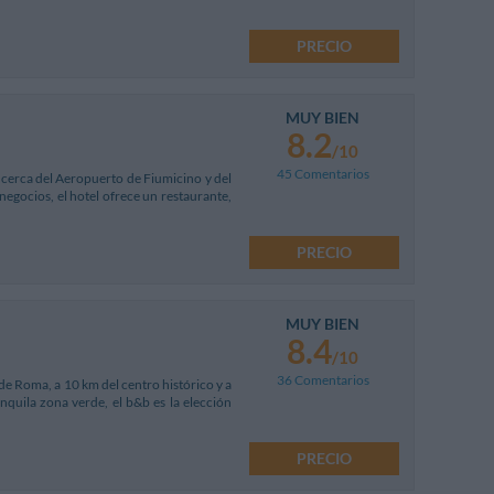
PRECIO
MUY BIEN
8.2
/10
45 Comentarios
 cerca del Aeropuerto de Fiumicino y del
 negocios, el hotel ofrece un restaurante,
PRECIO
MUY BIEN
8.4
/10
36 Comentarios
 de Roma, a 10 km del centro histórico y a
nquila zona verde, el b&b es la elección
PRECIO