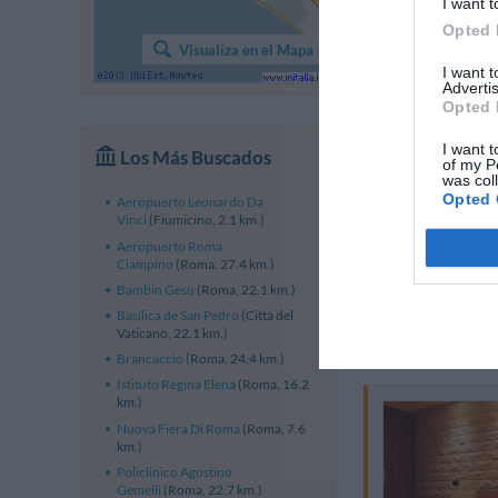
I want t
Opted 
Visualiza en el Mapa
I want 
Advertis
Opted 
I want t
Los Más Buscados
of my P
was col
Opted 
Aeropuerto Leonardo Da
Vinci
(Fiumicino, 2.1 km.)
Aeropuerto Roma
Ciampino
(Roma, 27.4 km.)
Bambin Gesù
(Roma, 22.1 km.)
Basílica de San Pedro
(Città del
Vaticano, 22.1 km.)
Brancaccio
(Roma, 24.4 km.)
Istituto Regina Elena
(Roma, 16.2
km.)
Nuova Fiera Di Roma
(Roma, 7.6
km.)
Policlinico Agostino
Gemelli
(Roma, 22.7 km.)