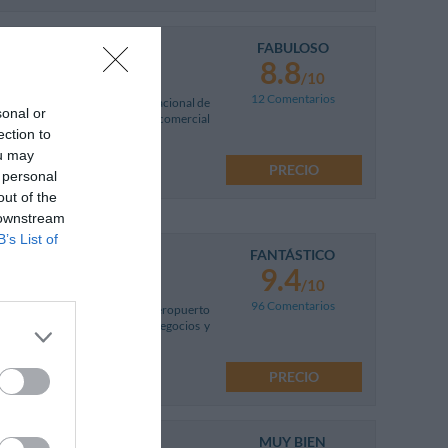
FABULOSO
8.8
/10
12 Comentarios
minutos del aeropuerto internacional de
sonal or
to ferial de Roma y el centro comercial
ection to
ou may
PRECIO
 personal
out of the
 downstream
B’s List of
FANTÁSTICO
9.4
/10
96 Comentarios
umicino, a tan sólo 4,5 km del aeropuerto
oma. Ideal para estancias de negocios y
PRECIO
MUY BIEN