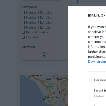
Categorías
Hoteles 2 Estrellas
InItalia.it -
Hoteles 3 Estrellas
Hoteles 4 Estrellas
If you wish 
Hoteles 5 Estrellas
sensitive in
Bed and Breakfast
confirm you
Hostales
continue se
information 
Distancia
further disc
¡Este hotel tiene
15 km
participants
Downstream 
Persona
I want t
Opted 