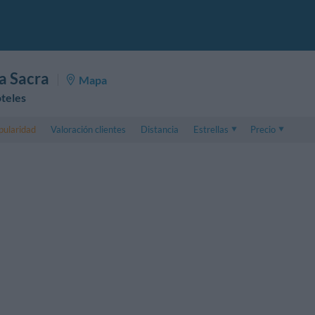
a Sacra
Mapa
teles
pularidad
Valoración clientes
Distancia
Estrellas
Precio
Precio
5 . . 1
Precio habitación
1 . . 5
Precio habitación 