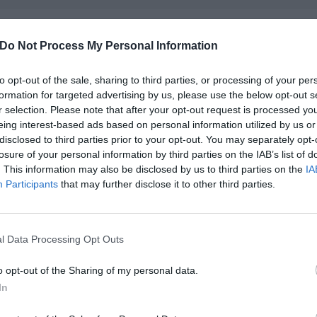
Sleep And Fly Rome Airport
1.72 km
Do Not Process My Personal Information
Viale Di Coccia Di Morto 4
,
Fiumicino
Mapa
Sleep and Fly Rome Airport Bed and Breakfast se encuentra a pocos 
to opt-out of the sale, sharing to third parties, or processing of your per
Fiumicino, en una posición estratégica con respecto al nuevo recin
formation for targeted advertising by us, please use the below opt-out s
Parco Leonardo. Las habitaciones están dec...
r selection. Please note that after your opt-out request is processed y
eing interest-based ads based on personal information utilized by us or
disclosed to third parties prior to your opt-out. You may separately opt-
losure of your personal information by third parties on the IAB’s list of
 TARIFAS PRIVADAS InItalia Club!
. This information may also be disclosed by us to third parties on the
IA
Seccy Hotel Boutique
2.72 km
Participants
that may further disclose it to other third parties.
Via Delle Scuole 32
,
Fiumicino
Mapa
El refinado Seccy Hotel Boutique se sitúa en el centro histórico de Fi
internacional “Leonardo Da Vinci” y del nuevo recinto ferial de R
l Data Processing Opt Outs
turismo cerca de la capital, el hotel...
o opt-out of the Sharing of my personal data.
In
Ostia Antica Park Hotel & Spa
4.57 km