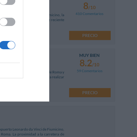
8
/10
410 Comentarios
ca cerca del aeropuerto de Fiumicino, la
a de Ostia Antica. El hotel, de reciente
PRECIO
MUY BIEN
8.2
/10
59 Comentarios
ncial de Casal Palocco, a 20 km de Roma y
te hotel es la base perfecta para realizar
PRECIO
ropuerto Leonardo da Vinci de Fiumicino,
e Roma. La proximidad a la carretera de