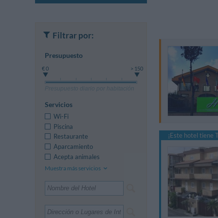
Filtrar por:
Presupuesto
€ 0
> 150
Presupuesto diario por habitación
Servicios
Wi-Fi
Piscina
¡Este hotel tiene
Restaurante
Aparcamiento
Acepta animales
Muestra más servicios