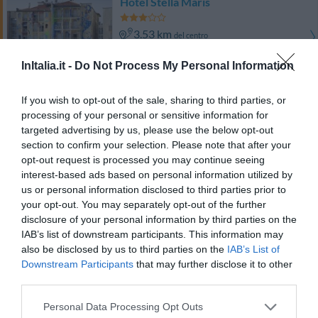
Hotel Stella Maris
3.53 km
del centro
0 Comentarios
InItalia.it -
Do Not Process My Personal Information
PRECIO
If you wish to opt-out of the sale, sharing to third parties, or
Hotel Buenos Aires
processing of your personal or sensitive information for
targeted advertising by us, please use the below opt-out
6.82 km
del centro
section to confirm your selection. Please note that after your
Muy bien
8.3
/10
opt-out request is processed you may continue seeing
PRECIO
interest-based ads based on personal information utilized by
us or personal information disclosed to third parties prior to
your opt-out. You may separately opt-out of the further
Hotel Mirella
disclosure of your personal information by third parties on the
IAB’s list of downstream participants. This information may
8.84 km
del centro
also be disclosed by us to third parties on the
IAB’s List of
0 Comentarios
Downstream Participants
that may further disclose it to other
PRECIO
third parties.
Personal Data Processing Opt Outs
Hotel Genzianella