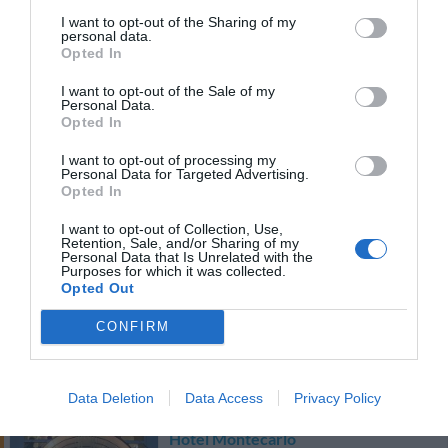
I want to opt-out of the Sharing of my
8.39 km
del centro
personal data.
Opted In
Bien
7.4
/10
PRECIO
I want to opt-out of the Sale of my
Personal Data.
Opted In
Hotel Lungomare
I want to opt-out of processing my
Personal Data for Targeted Advertising.
8.38 km
del centro
Opted In
Bien
7.5
/10
PRECIO
I want to opt-out of Collection, Use,
Retention, Sale, and/or Sharing of my
Personal Data that Is Unrelated with the
¡Este hotel tiene TARIFAS PRIVADAS InItalia Club!
Purposes for which it was collected.
Opted Out
Hotel Ridolfi
CONFIRM
11.08 km
del centro
Fabuloso
8.7
/10
PRECIO
Data Deletion
Data Access
Privacy Policy
Hotel Montecarlo