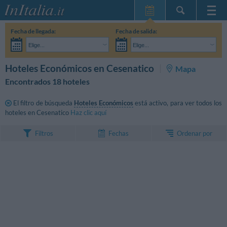
Inicio
Fecha de llegada:
Fecha de salida:
Mis reservas
Elige...
Elige...
InItalia Club
Adultos:
Aún no he decidido las fechas de mi estancia
Niños:
BUSCAR
Hoteles Económicos en Cesenatico
Mapa
Idioma
Encontrados 18 hoteles
El filtro de búsqueda
Hoteles Económicos
está activo, para ver todos los
hoteles en Cesenatico
Haz clic aquí
Ordenar por
Filtros
Fechas