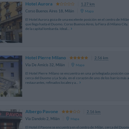
Hotel Aurora
1.27 km
Corso Buenos Aires 18
,
Milán
Mapa
El Hotel Aurora goza de una excelente posición en el centro de Milán,
que llega hasta el Duomo, Corso Buenos Aires, la Fiera di Milano City,
de la capital lombarda. Ideal...
Hotel Pierre Milano
2.56 km
Via De Amicis 32
,
Milán
Mapa
El Hotel Pierre Milano se encuentra en una privilegiada posición con
cerca del Duomo y La Scala, en el corazón de uno de los barrio más at
restaurantes, refinados locales y a...
Albergo Pavone
2.16 km
Via Dandolo 2
,
Milán
Mapa
El Hotel Il Pavone se encuentra en el centro de Milán, cerca del Duomo,