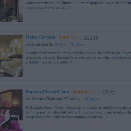
Conservatorio y al Policlinico. El hotel dispone de una posición estr
para realizar compras y a l...
Hotel Certosa
3.33 km
viale Certosa 26
,
Milán
Mapa
El Hotel Certosa se encuentra en Milán, en el Viale Certosa, en una po
de trabajo, cerca del Recinto Ferial y de una de las principales arteria
el hotel ofrece un ambiente...
Ramada Plaza Milano
3.73 km
Via Stamira D'ancona 27
,
Milán
Mapa
El Ramada Plaza Milano ofrece un ambiente agradable y relajant
compras por las calles del centro. El moderno complejo hotelero d
acogedores, estudiados hasta el mínimo detalle par...