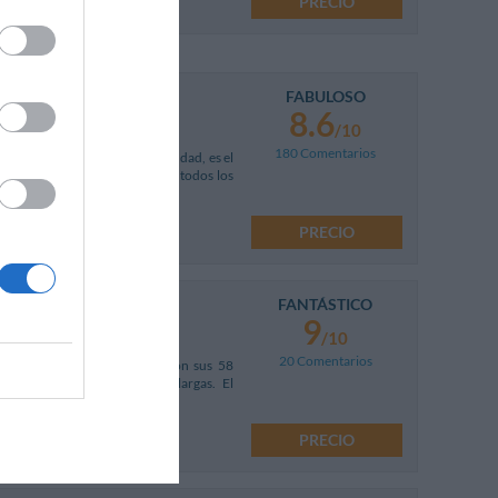
PRECIO
FABULOSO
8.6
/10
180 Comentarios
 exclusivos del centro de la ciudad, es el
tante punto de referencia para todos los
PRECIO
FANTÁSTICO
9
/10
20 Comentarios
radable estancia en Milán. Con sus 58
mía para estancias medias o largas. El
PRECIO