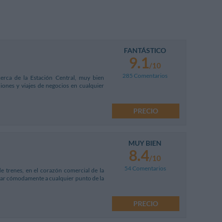
FANTÁSTICO
9.1
/10
285 Comentarios
cerca de la Estación Central, muy bien
ciones y viajes de negocios en cualquier
PRECIO
MUY BIEN
8.4
/10
54 Comentarios
de trenes, en el corazón comercial de la
egar cómodamente a cualquier punto de la
PRECIO