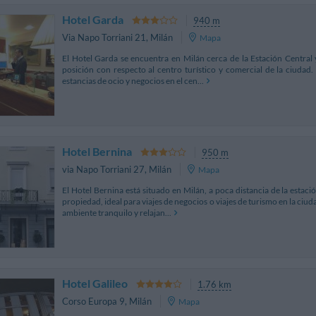
Hotel Garda
940 m
Via Napo Torriani 21
,
Milán
Mapa
El Hotel Garda se encuentra en Milán cerca de la Estación Central 
posición con respecto al centro turístico y comercial de la ciudad. 
estancias de ocio y negocios en el cen...
Hotel Bernina
950 m
via Napo Torriani 27
,
Milán
Mapa
El Hotel Bernina está situado en Milán, a poca distancia de la estació
propiedad, ideal para viajes de negocios o viajes de turismo en la ciu
ambiente tranquilo y relajan...
Hotel Galileo
1.76 km
Corso Europa 9
,
Milán
Mapa