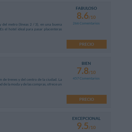
FABULOSO
8.6
/10
266 Comentarios
y del metro (líneas 2 / 3), en una buena
Es el hotel ideal para pasar placenteras
PRECIO
BIEN
7.8
/10
457 Comentarios
n de trenes y del centro de la ciudad. La
dad de la moda y de las compras, ofrece un
PRECIO
EXCEPCIONAL
9.5
/10