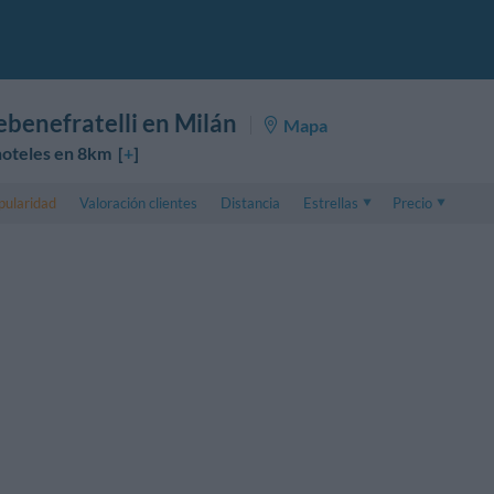
ebenefratelli en Milán
Mapa
oteles en 8km [
+
]
pularidad
Valoración clientes
Distancia
Estrellas
Precio
Precio
5 . . 1
Precio habitación
1 . . 5
Precio habitación 