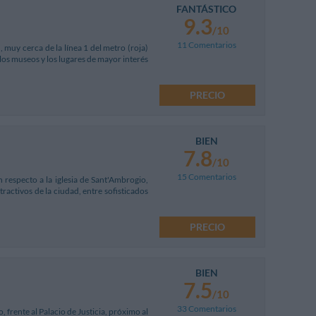
FANTÁSTICO
9.3
/10
11 Comentarios
 muy cerca de la línea 1 del metro (roja)
 los museos y los lugares de mayor interés
PRECIO
BIEN
7.8
/10
15 Comentarios
 respecto a la iglesia de Sant'Ambrogio,
ractivos de la ciudad, entre sofisticados
PRECIO
BIEN
7.5
/10
33 Comentarios
 frente al Palacio de Justicia, próximo al