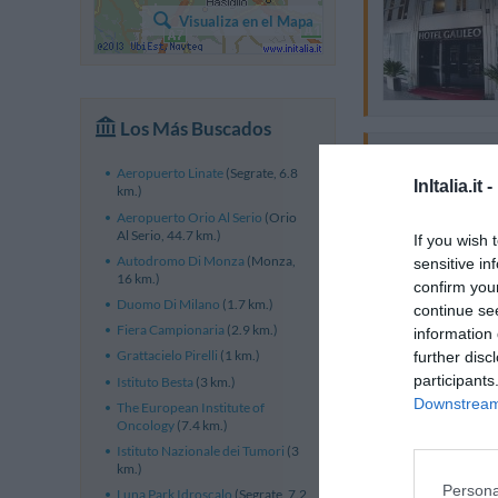
Visualiza en el Mapa
Los Más Buscados
Aeropuerto Linate
(Segrate, 6.8
InItalia.it -
km.)
Aeropuerto Orio Al Serio
(Orio
Al Serio, 44.7 km.)
If you wish 
Autodromo Di Monza
(Monza,
sensitive in
16 km.)
confirm you
Duomo Di Milano
(1.7 km.)
continue se
Fiera Campionaria
(2.9 km.)
information 
Grattacielo Pirelli
(1 km.)
further disc
participants
Istituto Besta
(3 km.)
Downstream 
The European Institute of
Oncology
(7.4 km.)
Istituto Nazionale dei Tumori
(3
km.)
Persona
Luna Park Idroscalo
(Segrate, 7.2