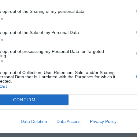
o opt-out of the Sharing of my personal data.
 TARIFAS PRIVADAS InItalia Club!
In
Lloyd Hotel
2.39 km
o opt-out of the Sale of my Personal Data.
Corso Di Porta Romana 48
,
Milán
Mapa
In
El Lloyd Hotel, cercano al Duomo, al Teatro La Scala y a los lugares más
hotel ideal para pasar unas vacaciones de lujo en Milán. Es un impor
to opt-out of processing my Personal Data for Targeted
clientes gracias a sus ambient...
ing.
In
o opt-out of Collection, Use, Retention, Sale, and/or Sharing
ersonal Data that Is Unrelated with the Purposes for which it
lected.
Residence Lepontina
1.67 km
Out
Via Lepontina 6
,
Milán
Mapa
CONFIRM
El Residence Lepontina ofrece cómodos alojamientos para una ag
estudios silenciosos y equipados, garantiza privacidad y autono
Residence está bien comunicado, se encuentra cerca...
Data Deletion
Data Access
Privacy Policy