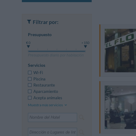
Filtrar por:
Presupuesto
€ 0
> 150
Presupuesto diario por habitación
Servicios
Wi-Fi
Piscina
Restaurante
Aparcamiento
Acepta animales
Muestra más servicios