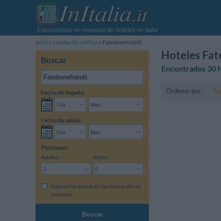
Especialistas en reservas de hoteles en Italia
Inicio
Lombardía
Milán
Fatebenefratelli
Hoteles Fat
Buscar
Encontrados 30 h
Ordenar por:
Po
Fecha de llegada:
Fecha de salida:
Personas:
Adultos:
Niños:
Aún no he decidido las fechas de mi
estancia
Buscar