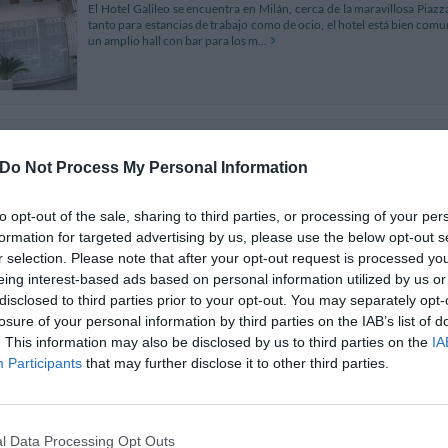
El Hotel Galileo se encuentra en Milán, cerca de la maravillosa Piaz
tanto para estancias de trabajo como de ocio, el hotel está bien comu
un amplio hall con bar para los m...
Palazzo Segreti
1.52 km
Via San Tomaso 8
,
Milán
Do Not Process My Personal Information
Mapa
Palazzo Segreti se encuentra en el interior de un edificio señorial d
Duomo y del Castillo Sforzesco. Las combinaciones cromáticas y los j
to opt-out of the sale, sharing to third parties, or processing of your per
no excesivos, contribuyen a recrear...
formation for targeted advertising by us, please use the below opt-out s
r selection. Please note that after your opt-out request is processed y
eing interest-based ads based on personal information utilized by us or
disclosed to third parties prior to your opt-out. You may separately opt-
losure of your personal information by third parties on the IAB’s list of
Best Western Plus Hotel Galles
1.51 
. This information may also be disclosed by us to third parties on the
IA
Piazza Lima 2
,
Milán
Mapa
Participants
that may further disclose it to other third parties.
El Best Western Plus Hotel Galles, de cuatro estrellas, se encuentra
parada de metro Lima – MM1, en una posición estratégica para con
autopistas y con los principales aeropuerto...
l Data Processing Opt Outs