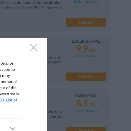
21 Comentarios
za Duomo y del centro de la ciudad. Ideal
nicado con la feria de Milán y dispone de
PRECIO
EXCEPCIONAL
9.9
/10
29 Comentarios
e época en el corazón de Milán, cerca del
uegos de luces de colores intensos, pero
sonal or
ection to
ou may
PRECIO
 personal
out of the
 downstream
FABULOSO
km
8.5
B’s List of
/10
87 Comentarios
 en el Corso Buenos Aires, al lado de la
ectar con la Estación Central, con las