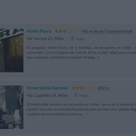
Hotel Flora
940 m desde Fatebenefratelli
Via Torriani 23
,
Milán
Mapa
El acogedor Hotel Flora, de 3 estrellas, se encuentra en Milán, 
conectado con los lugares de interés de la ciudad. Ideal para vaca
época del año, el Hotel Flora ofrece 50 eleg...
Hotel delle Nazioni
840 m
Via Cappellini 18
,
Milán
Mapa
El Hotel delle Nazioni se encuentra en Milán, cerca de la estación 
ciudad. Goza de una excelente posición que permite a los clientes ll
ciudad o de los alrededores. Pone a...