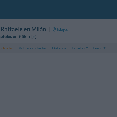
 Raffaele en Milán
Mapa
oteles en 9.5km [
+
]
pularidad
Valoración clientes
Distancia
Estrellas
Precio
Precio
5 . . 1
Precio habitación
1 . . 5
Precio habitación 