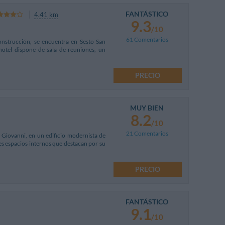
FANTÁSTICO
4.41 km
9.3
/10
61 Comentarios
construcción, se encuentra en Sesto San
hotel dispone de sala de reuniones, un
PRECIO
MUY BIEN
8.2
/10
21 Comentarios
 Giovanni, en un edificio modernista de
tes espacios internos que destacan por su
PRECIO
FANTÁSTICO
9.1
/10