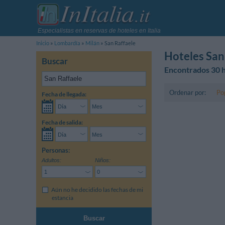
Especialistas en reservas de hoteles en Italia
Inicio
Lombardía
Milán
San Raffaele
Hoteles San
Buscar
Encontrados 30 h
Ordenar por:
Po
Fecha de llegada:
Fecha de salida:
Personas:
Adultos:
Niños:
Aún no he decidido las fechas de mi
estancia
Buscar