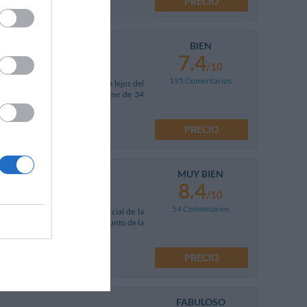
PRECIO
BIEN
7.4
/10
195 Comentarios
ttà Studi, en una calle privada lejos del
o para viajes de trabajo, dispone de 34
PRECIO
MUY BIEN
8.4
/10
54 Comentarios
de trenes, en el corazón comercial de la
egar cómodamente a cualquier punto de la
PRECIO
FABULOSO