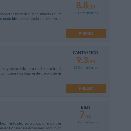
8.8
/10
28 Comentarios
n moderno hotel de diseño situado a 2 km
 por tanto bien comunicado con Monza, la
PRECIO
FANTÁSTICO
9.3
/10
11 Comentarios
 muy cerca de la línea 1 del metro (roja)
 los museos y los lugares de mayor interés
PRECIO
BIEN
7
/10
35 Comentarios
alojamiento ideal para vacaciones o viajes
ala de TV, sala para desayunos, recepción