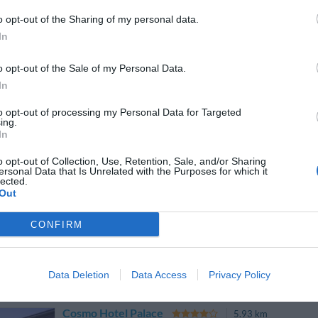
o opt-out of the Sharing of my personal data.
In
Hotel Mayorca
5.12 km
via Andrea Pellizzone 12
,
Milán
Mapa
o opt-out of the Sale of my Personal Data.
In
El Hotel Mayorca se encuentra en Milán, en la zona universitaria de Ci
tráfico y del caos urbano. Ideal tanto para estancias de relax com
habitaciones, ascensor, sala de esta...
to opt-out of processing my Personal Data for Targeted
ing.
In
o opt-out of Collection, Use, Retention, Sale, and/or Sharing
ersonal Data that Is Unrelated with the Purposes for which it
Hotel delle Nazioni
5.57 km
lected.
Out
Via Cappellini 18
,
Milán
Mapa
El Hotel delle Nazioni se encuentra en Milán, cerca de la estación 
CONFIRM
ciudad. Goza de una excelente posición que permite a los clientes ll
ciudad o de los alrededores. Pone a...
Data Deletion
Data Access
Privacy Policy
Cosmo Hotel Palace
5.93 km