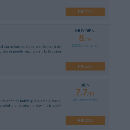
PRECIO
MUY BIEN
8
/10
250 Comentarios
l Corso Buenos Aires, la calle para ir de
iada se puede llegar a pie a la Estación
PRECIO
BIEN
7.7
/10
24 Comentarios
0th-century building, is a simple, basic,
eaceful and relaxing holiday in a friendly
PRECIO