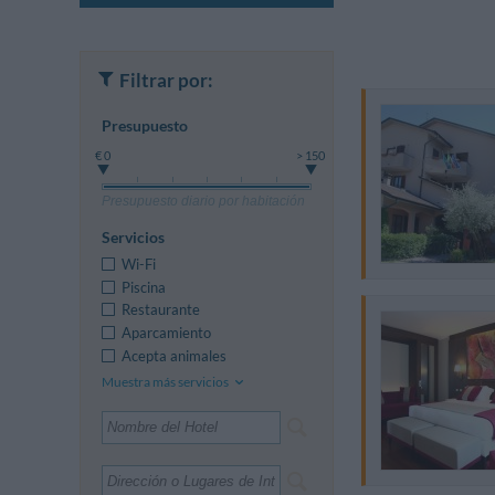
Filtrar por:
Presupuesto
€ 0
> 150
Presupuesto diario por habitación
Servicios
Wi-Fi
Piscina
Restaurante
Aparcamiento
Acepta animales
Muestra más servicios