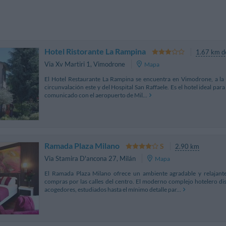
Hotel Ristorante La Rampina
1.67 km d
Via Xv Martiri 1
,
Vimodrone
Mapa
El Hotel Restaurante La Rampina se encuentra en Vimodrone, a la e
circunvalación este y del Hospital San Raffaele. Es el hotel ideal para
comunicado con el aeropuerto de Mil...
Ramada Plaza Milano
2.90 km
Via Stamira D'ancona 27
,
Milán
Mapa
El Ramada Plaza Milano ofrece un ambiente agradable y relajant
compras por las calles del centro. El moderno complejo hotelero d
acogedores, estudiados hasta el mínimo detalle par...