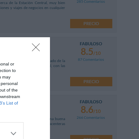
285 Comentarios
cerca de la Estación Central, muy bien
ciones y viajes de negocios en cualquier
PRECIO
FABULOSO
km
8.5
/10
87 Comentarios
 en el Corso Buenos Aires, al lado de la
sonal or
ectar con la Estación Central, con las
ection to
ou may
PRECIO
 personal
out of the
 downstream
FABULOSO
B’s List of
8.6
/10
266 Comentarios
y del metro (líneas 2 / 3), en una buena
Es el hotel ideal para pasar placenteras