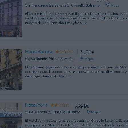
Via Francesco De Sanctis 5
,
Cinisello Balsamo
Mapa
El Cosmo Hotel Palace, un 4 estrellas de reciente construcción, es u
de Milán, cerca de uno de los principales accesos de la autopista y
nueva feria de Milano Rho-Pero y los a...
Hotel Aurora
5.47 km
Corso Buenos Aires 18
,
Milán
Mapa
El Hotel Aurora goza de una excelente posición en el centro de Milán,
que llega hasta el Duomo, Corso Buenos Aires, la Fiera di Milano City,
de la capital lombarda. Ideal...
Hotel York
5.61 km
Viale Marche 9
,
Cinisello Balsamo
Mapa
El Hotel York, de 2 estrellas, se encuentra en Cinisello Balsamo. Es el 
de negocios en Milán. El hotel dispone de 32 cómodas habitaciones, s