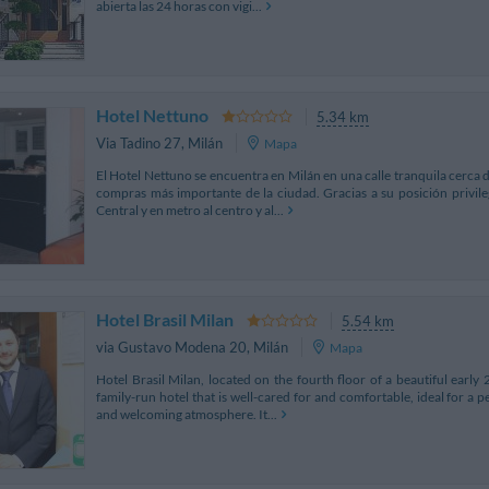
abierta las 24 horas con vigi...
Hotel Nettuno
5.34 km
Via Tadino 27
,
Milán
Mapa
El Hotel Nettuno se encuentra en Milán en una calle tranquila cerca de
compras más importante de la ciudad. Gracias a su posición privileg
Central y en metro al centro y al...
Hotel Brasil Milan
5.54 km
via Gustavo Modena 20
,
Milán
Mapa
Hotel Brasil Milan, located on the fourth floor of a beautiful early 2
family-run hotel that is well-cared for and comfortable, ideal for a p
and welcoming atmosphere. It...