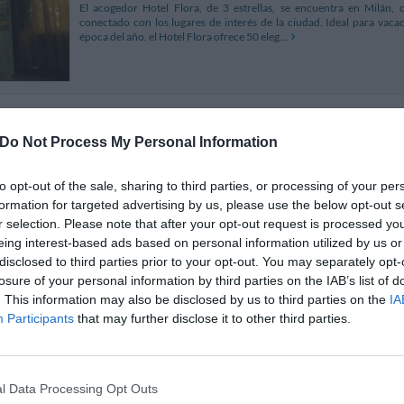
El acogedor Hotel Flora, de 3 estrellas, se encuentra en Milán, 
conectado con los lugares de interés de la ciudad. Ideal para vaca
época del año, el Hotel Flora ofrece 50 eleg...
Best Western Plus Hotel Galles
5.05 
Do Not Process My Personal Information
Piazza Lima 2
,
Milán
Mapa
El Best Western Plus Hotel Galles, de cuatro estrellas, se encuentra
to opt-out of the sale, sharing to third parties, or processing of your per
parada de metro Lima – MM1, en una posición estratégica para con
formation for targeted advertising by us, please use the below opt-out s
autopistas y con los principales aeropuerto...
r selection. Please note that after your opt-out request is processed y
eing interest-based ads based on personal information utilized by us or
disclosed to third parties prior to your opt-out. You may separately opt-
losure of your personal information by third parties on the IAB’s list of
Hotel Garda
5.45 km
. This information may also be disclosed by us to third parties on the
IA
Participants
that may further disclose it to other third parties.
Via Napo Torriani 21
,
Milán
Mapa
El Hotel Garda se encuentra en Milán cerca de la Estación Central 
posición con respecto al centro turístico y comercial de la ciudad. 
estancias de ocio y negocios en el cen...
l Data Processing Opt Outs