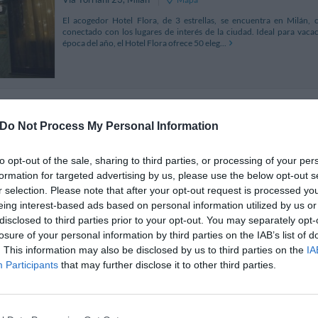
El acogedor Hotel Flora, de 3 estrellas, se encuentra en Milán, 
conectado con los lugares de interés de la ciudad. Ideal para vaca
época del año, el Hotel Flora ofrece 50 eleg...
Best Western Hotel Major
2.61 km
Do Not Process My Personal Information
Viale Isonzo 2
,
Milán
Mapa
El Best Western Hotel Major se encuentra en Milán, en la zona de 
to opt-out of the sale, sharing to third parties, or processing of your per
Università Bocconi y de los locales de moda de la zona. Cerca de la en
formation for targeted advertising by us, please use the below opt-out s
la línea 3 del Metro, "Lodi T.I.B.B"...
r selection. Please note that after your opt-out request is processed y
eing interest-based ads based on personal information utilized by us or
disclosed to third parties prior to your opt-out. You may separately opt-
losure of your personal information by third parties on the IAB’s list of
Albergo Pavone
1.35 km
. This information may also be disclosed by us to third parties on the
IA
Participants
that may further disclose it to other third parties.
Via Dandolo 2
,
Milán
Mapa
El Hotel Il Pavone se encuentra en el centro de Milán, cerca del Duomo,
Conservatorio y al Policlinico. El hotel dispone de una posición estr
para realizar compras y a l...