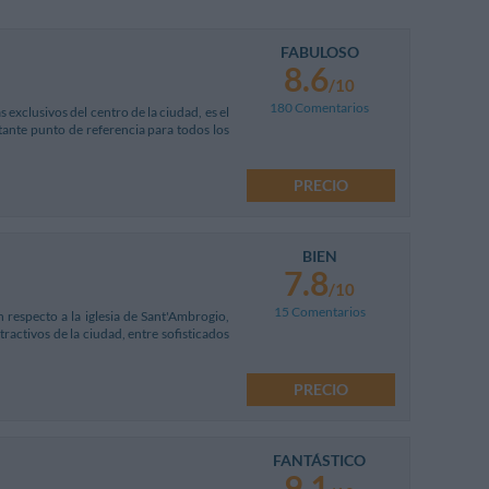
FABULOSO
8.6
/10
180 Comentarios
 exclusivos del centro de la ciudad, es el
tante punto de referencia para todos los
PRECIO
BIEN
7.8
/10
15 Comentarios
 respecto a la iglesia de Sant'Ambrogio,
ractivos de la ciudad, entre sofisticados
PRECIO
FANTÁSTICO
9.1