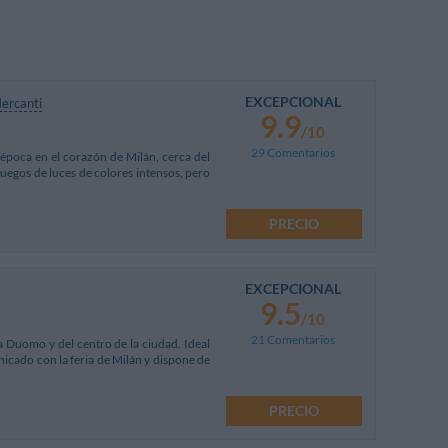
EXCEPCIONAL
ercanti
9.9
/10
29 Comentarios
e época en el corazón de Milán, cerca del
uegos de luces de colores intensos, pero
PRECIO
EXCEPCIONAL
9.5
/10
21 Comentarios
za Duomo y del centro de la ciudad. Ideal
nicado con la feria de Milán y dispone de
PRECIO