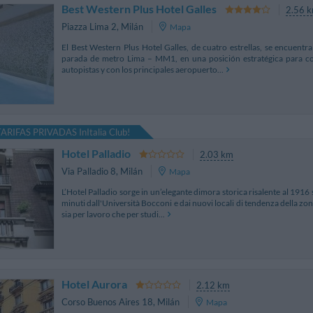
Best Western Plus Hotel Galles
2.56 
Piazza Lima 2
,
Milán
Mapa
El Best Western Plus Hotel Galles, de cuatro estrellas, se encuentra
parada de metro Lima – MM1, en una posición estratégica para con
autopistas y con los principales aeropuerto...
 TARIFAS PRIVADAS InItalia Club!
Hotel Palladio
2.03 km
Via Palladio 8
,
Milán
Mapa
L’Hotel Palladio sorge in un’elegante dimora storica risalente al 1916
minuti dall'Università Bocconi e dai nuovi locali di tendenza della zon
sia per lavoro che per studi...
Hotel Aurora
2.12 km
Corso Buenos Aires 18
,
Milán
Mapa