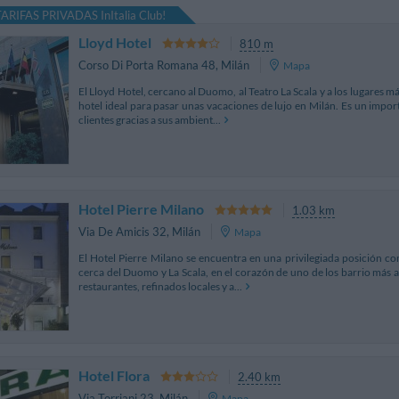
 TARIFAS PRIVADAS InItalia Club!
Lloyd Hotel
810 m
Corso Di Porta Romana 48
,
Milán
Mapa
El Lloyd Hotel, cercano al Duomo, al Teatro La Scala y a los lugares más
hotel ideal para pasar unas vacaciones de lujo en Milán. Es un impor
clientes gracias a sus ambient...
Hotel Pierre Milano
1.03 km
Via De Amicis 32
,
Milán
Mapa
El Hotel Pierre Milano se encuentra en una privilegiada posición con
cerca del Duomo y La Scala, en el corazón de uno de los barrio más at
restaurantes, refinados locales y a...
Hotel Flora
2.40 km
Via Torriani 23
,
Milán
Mapa