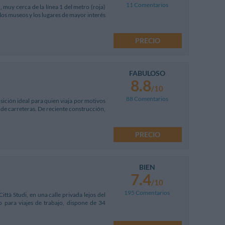
11 Comentarios
 muy cerca de la línea 1 del metro (roja)
 los museos y los lugares de mayor interés
PRECIO
FABULOSO
8.8
/10
88 Comentarios
sición ideal para quien viaja por motivos
s de carreteras. De reciente construcción,
PRECIO
BIEN
7.4
/10
195 Comentarios
ttà Studi, en una calle privada lejos del
o para viajes de trabajo, dispone de 34