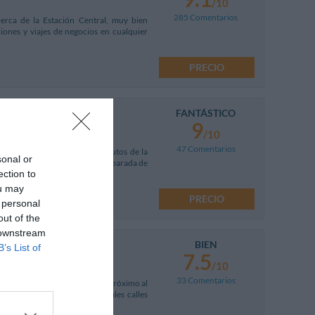
/10
285 Comentarios
cerca de la Estación Central, muy bien
ciones y viajes de negocios en cualquier
PRECIO
FANTÁSTICO
9
/10
47 Comentarios
"Porta Romana", a sólo 10 minutos de la
sonal or
trada del hotel se encuentra la parada de
ection to
ou may
PRECIO
 personal
out of the
 downstream
BIEN
B’s List of
7.5
/10
33 Comentarios
 frente al Palacio de Justicia, próximo al
atégica respecto a las principales calles