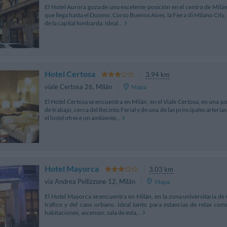
El Hotel Aurora goza de una excelente posición en el centro de Milán,
que llega hasta el Duomo, Corso Buenos Aires, la Fiera di Milano City,
de la capital lombarda. Ideal...
Hotel Certosa
3.94 km
viale Certosa 26
,
Milán
Mapa
El Hotel Certosa se encuentra en Milán, en el Viale Certosa, en una po
de trabajo, cerca del Recinto Ferial y de una de las principales arteria
el hotel ofrece un ambiente...
Hotel Mayorca
3.03 km
via Andrea Pellizzone 12
,
Milán
Mapa
El Hotel Mayorca se encuentra en Milán, en la zona universitaria de Ci
tráfico y del caos urbano. Ideal tanto para estancias de relax com
habitaciones, ascensor, sala de esta...