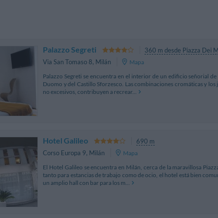
Palazzo Segreti
360 m desde Piazza Dei M
Via San Tomaso 8
,
Milán
Mapa
Palazzo Segreti se encuentra en el interior de un edificio señorial d
Duomo y del Castillo Sforzesco. Las combinaciones cromáticas y los j
no excesivos, contribuyen a recrear...
Hotel Galileo
690 m
Corso Europa 9
,
Milán
Mapa
El Hotel Galileo se encuentra en Milán, cerca de la maravillosa Piaz
tanto para estancias de trabajo como de ocio, el hotel está bien comu
un amplio hall con bar para los m...