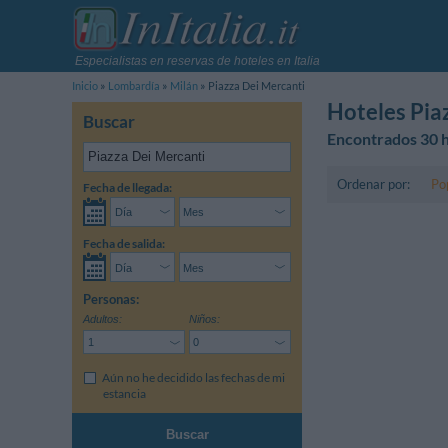
Especialistas en reservas de hoteles en Italia
Inicio
Lombardía
Milán
Piazza Dei Mercanti
Hoteles Pia
Buscar
Encontrados 30 h
Ordenar por:
Po
Fecha de llegada:
Fecha de salida:
Personas:
Adultos:
Niños:
Aún no he decidido las fechas de mi
estancia
Buscar