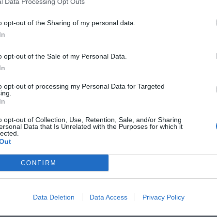
l Data Processing Opt Outs
o opt-out of the Sharing of my personal data.
In
Hotel Garda
2.39 km
Via Napo Torriani 21
,
Milán
Mapa
o opt-out of the Sale of my Personal Data.
In
El Hotel Garda se encuentra en Milán cerca de la Estación Central 
posición con respecto al centro turístico y comercial de la ciudad. 
estancias de ocio y negocios en el cen...
to opt-out of processing my Personal Data for Targeted
ing.
In
o opt-out of Collection, Use, Retention, Sale, and/or Sharing
ersonal Data that Is Unrelated with the Purposes for which it
Hotel delle Nazioni
2.20 km
lected.
Out
Via Cappellini 18
,
Milán
Mapa
El Hotel delle Nazioni se encuentra en Milán, cerca de la estación 
CONFIRM
ciudad. Goza de una excelente posición que permite a los clientes ll
ciudad o de los alrededores. Pone a...
Data Deletion
Data Access
Privacy Policy