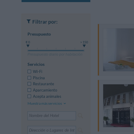
Filtrar por:
Presupuesto
€ 0
> 150
Presupuesto diario por habitación
Servicios
Wi-Fi
Piscina
Restaurante
Aparcamiento
Acepta animales
Muestra más servicios