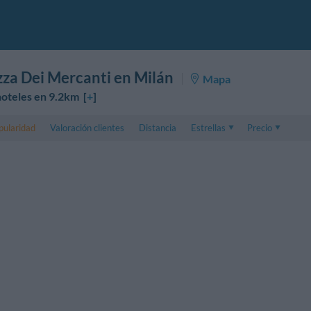
zza Dei Mercanti en Milán
Mapa
oteles en 9.2km [
+
]
pularidad
Valoración clientes
Distancia
Estrellas
Precio
Precio
5 . . 1
Precio habitación
1 . . 5
Precio habitación 