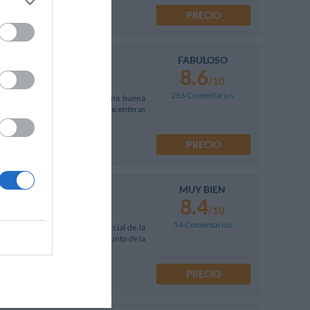
PRECIO
FABULOSO
8.6
/10
266 Comentarios
y del metro (líneas 2 / 3), en una buena
Es el hotel ideal para pasar placenteras
PRECIO
MUY BIEN
8.4
/10
54 Comentarios
de trenes, en el corazón comercial de la
egar cómodamente a cualquier punto de la
PRECIO