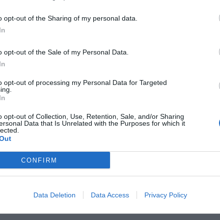
o opt-out of the Sharing of my personal data.
In
Hotel Flora
3.81 km
o opt-out of the Sale of my Personal Data.
Via Torriani 23
,
Milán
Mapa
In
El acogedor Hotel Flora, de 3 estrellas, se encuentra en Milán, 
conectado con los lugares de interés de la ciudad. Ideal para vaca
to opt-out of processing my Personal Data for Targeted
época del año, el Hotel Flora ofrece 50 eleg...
ing.
In
o opt-out of Collection, Use, Retention, Sale, and/or Sharing
ersonal Data that Is Unrelated with the Purposes for which it
lected.
Hotel Garda
3.81 km
Out
Via Napo Torriani 21
,
Milán
Mapa
CONFIRM
El Hotel Garda se encuentra en Milán cerca de la Estación Central 
posición con respecto al centro turístico y comercial de la ciudad. 
estancias de ocio y negocios en el cen...
Data Deletion
Data Access
Privacy Policy