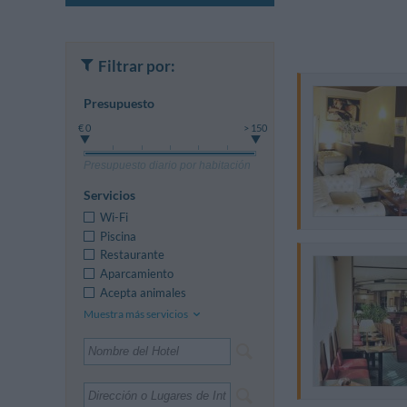
Filtrar por:
Presupuesto
€ 0
> 150
Presupuesto diario por habitación
Servicios
Wi-Fi
Piscina
Restaurante
Aparcamiento
Acepta animales
Muestra más servicios