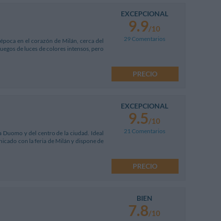
EXCEPCIONAL
9.9
/10
29 Comentarios
e época en el corazón de Milán, cerca del
uegos de luces de colores intensos, pero
PRECIO
EXCEPCIONAL
9.5
/10
21 Comentarios
za Duomo y del centro de la ciudad. Ideal
nicado con la feria de Milán y dispone de
PRECIO
BIEN
7.8
/10