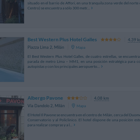
situado en el barrio de Affori, en una tranquila zona verde del nort
Centro) se encuentra a sólo 300 metr...
Best Western Plus Hotel Galles
4.39 
Piazza Lima 2
,
Milán
Mapa
El Best Western Plus Hotel Galles, de cuatro estrellas, se encuentra
parada de metro Lima – MM1, en una posición estratégica para con
autopistas y con los principales aeropuerto...
Albergo Pavone
4.08 km
Via Dandolo 2
,
Milán
Mapa
El Hotel Il Pavone se encuentra en el centro de Milán, cerca del Duomo,
Conservatorio y al Policlinico. El hotel dispone de una posición estr
para realizar compras y a l...