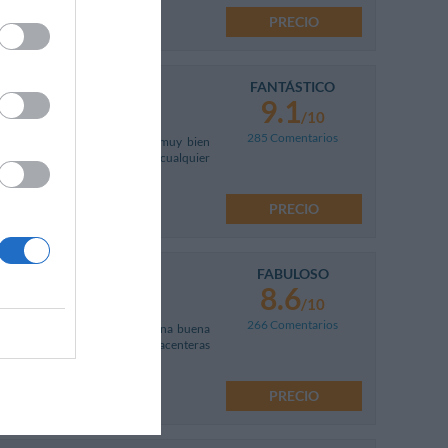
PRECIO
FANTÁSTICO
9.1
/10
285 Comentarios
cerca de la Estación Central, muy bien
ciones y viajes de negocios en cualquier
PRECIO
FABULOSO
8.6
/10
266 Comentarios
y del metro (líneas 2 / 3), en una buena
Es el hotel ideal para pasar placenteras
PRECIO