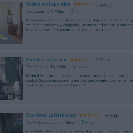
Residence Lepontina
2.96 km
Via Lepontina 6
,
Milán
Mapa
El Residence Lepontina ofrece cómodos alojamientos para una ag
estudios silenciosos y equipados, garantiza privacidad y autono
Residence está bien comunicado, se encuentra cerca...
Hotel delle Nazioni
3.73 km
Via Cappellini 18
,
Milán
Mapa
El Hotel delle Nazioni se encuentra en Milán, cerca de la estación 
ciudad. Goza de una excelente posición que permite a los clientes ll
ciudad o de los alrededores. Pone a...
Eco-Hotel La Residenza
4.46 km
Via Vittorio Scialoia 3
,
Milán
Mapa
Eco-Hotel La Residenza es un hotel ecológico certificado por la mar