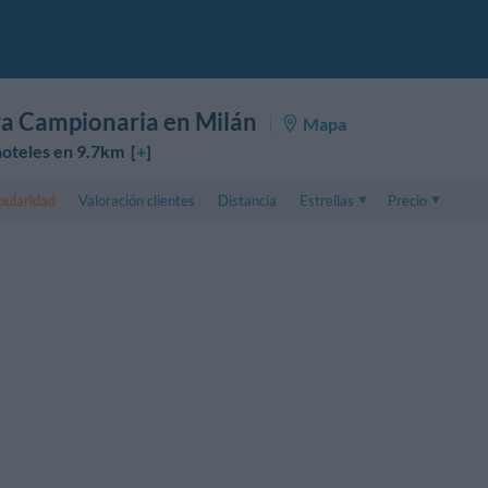
ra Campionaria en Milán
Mapa
oteles en 9.7km [
+
]
pularidad
Valoración clientes
Distancia
Estrellas
Precio
Precio
5 . . 1
Precio habitación
1 . . 5
Precio habitación 