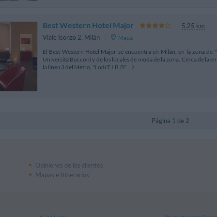
Best Western Hotel Major
5.25 km
Viale Isonzo 2
,
Milán
Mapa
El Best Western Hotel Major se encuentra en Milán, en la zona de 
Università Bocconi y de los locales de moda de la zona. Cerca de la en
la línea 3 del Metro, "Lodi T.I.B.B"...
Página 1 de 2
Opiniones de los clientes
Mapas e Itinerarios