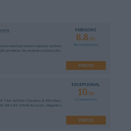
FABULOSO
onaria
8.8
/10
88 Comentarios
sición ideal para quien viaja por motivos
s de carreteras. De reciente construcción,
PRECIO
EXCEPCIONAL
10
/10
3 Comentarios
oli 7 km dal Polo Fieristico di Rho-Pero,
 A4, A8 e A9. L'Hotel Accursio, elegante e
PRECIO