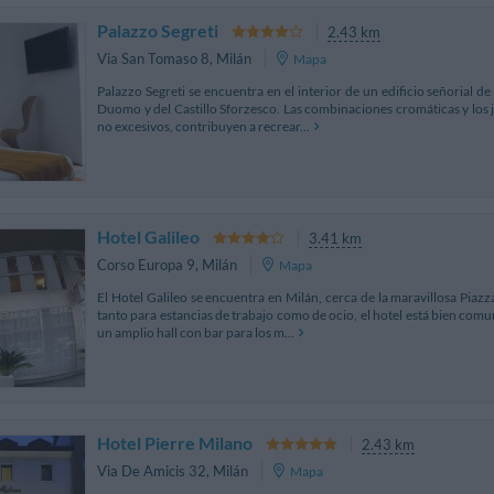
Palazzo Segreti
2.43 km
Via San Tomaso 8
,
Milán
Mapa
Palazzo Segreti se encuentra en el interior de un edificio señorial d
Duomo y del Castillo Sforzesco. Las combinaciones cromáticas y los j
no excesivos, contribuyen a recrear...
Hotel Galileo
3.41 km
Corso Europa 9
,
Milán
Mapa
El Hotel Galileo se encuentra en Milán, cerca de la maravillosa Piaz
tanto para estancias de trabajo como de ocio, el hotel está bien comu
un amplio hall con bar para los m...
Hotel Pierre Milano
2.43 km
Via De Amicis 32
,
Milán
Mapa