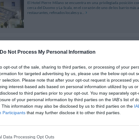
El Hotel Pierre Milano se encuentra en una privilegiada posición con
cerca del Duomo y La Scala, en el corazón de uno de los barrio más at
restaurantes, refinados locales y a...
Residence Milano Desenzano
1.88 km
Via Desenzano 12
,
Milán
Do Not Process My Personal Information
Mapa
El Residence Milano Desenzano está situado en una zona tranquila e
Gambara/Bande Nere) muy bien comunicado con el centro y con los 
to opt-out of the sale, sharing to third parties, or processing of your per
Ideal para breves o largas estancias en la ca...
formation for targeted advertising by us, please use the below opt-out s
r selection. Please note that after your opt-out request is processed y
eing interest-based ads based on personal information utilized by us or
disclosed to third parties prior to your opt-out. You may separately opt-
 TARIFAS PRIVADAS InItalia Club!
losure of your personal information by third parties on the IAB’s list of
. This information may also be disclosed by us to third parties on the
IA
Lloyd Hotel
3.44 km
Participants
that may further disclose it to other third parties.
Corso Di Porta Romana 48
,
Milán
Mapa
El Lloyd Hotel, cercano al Duomo, al Teatro La Scala y a los lugares más
hotel ideal para pasar unas vacaciones de lujo en Milán. Es un impor
clientes gracias a sus ambient...
l Data Processing Opt Outs