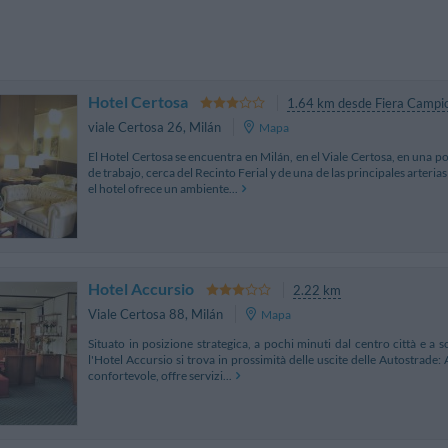
Hotel Certosa
1.64 km desde Fiera Campi
viale Certosa 26
,
Milán
Mapa
El Hotel Certosa se encuentra en Milán, en el Viale Certosa, en una po
de trabajo, cerca del Recinto Ferial y de una de las principales arteria
el hotel ofrece un ambiente...
Hotel Accursio
2.22 km
Viale Certosa 88
,
Milán
Mapa
Situato in posizione strategica, a pochi minuti dal centro città e a s
l'Hotel Accursio si trova in prossimità delle uscite delle Autostrade:
confortevole, offre servizi...