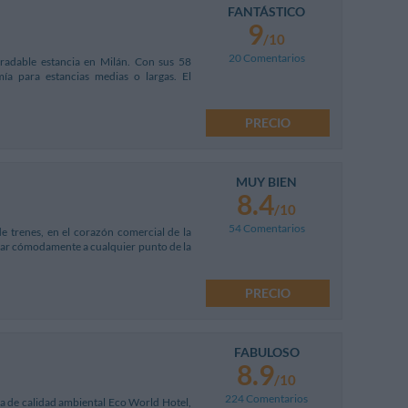
FANTÁSTICO
9
/10
20 Comentarios
radable estancia en Milán. Con sus 58
mía para estancias medias o largas. El
PRECIO
MUY BIEN
8.4
/10
54 Comentarios
de trenes, en el corazón comercial de la
egar cómodamente a cualquier punto de la
PRECIO
FABULOSO
8.9
/10
224 Comentarios
ca de calidad ambiental Eco World Hotel,