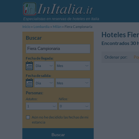
Especialistas en reservas de hoteles en Italia
Inicio
Lombardía
Milán
Fiera Campionaria
Hoteles Fie
Buscar
Encontrados 30 h
Ordenar por:
Po
Fecha de llegada:
Fecha de salida:
Personas:
Adultos:
Niños:
Aún no he decidido las fechas de mi
estancia
Buscar