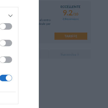
ECCELLENTE
9.2
/10
3 Recensioni
tegica rispetto all'autostrada e al centro
o interno, si rivela la scelta ideale per
TARIFFE
Successiva