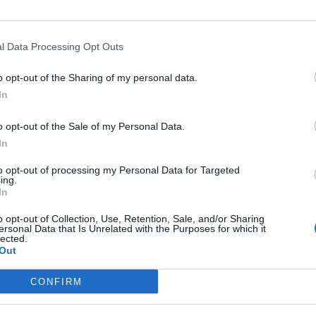
Hotel Aries
13.31 km
Via Leonardo Da Vinci 28
,
Vicenza
Mappa
l Data Processing Opt Outs
L'Hotel Aries è un moderno 3 stelle di Vicenza situato in posizione stra
commerciale Palladio. Dotato di sale meeting, Ristorante e parcheggi
o opt-out of the Sharing of my personal data.
soggiorni di piacere e di lav...
In
La struttura vicino Gambugliano con i migliori giudizi
o opt-out of the Sale of my Personal Data.
In
Pagina 1 di 1
e
to opt-out of processing my Personal Data for Targeted
ing.
In
o opt-out of Collection, Use, Retention, Sale, and/or Sharing
ersonal Data that Is Unrelated with the Purposes for which it
lected.
Out
CONFIRM