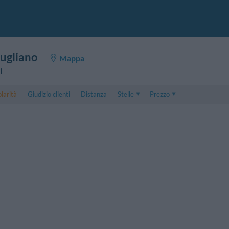
ugliano
Mappa
i
larità
Giudizio clienti
Distanza
Stelle
Prezzo
Prezzo
5 . . 1
Prezzo Camera Doppia
1 . . 5
Prezzo Camera Tripla