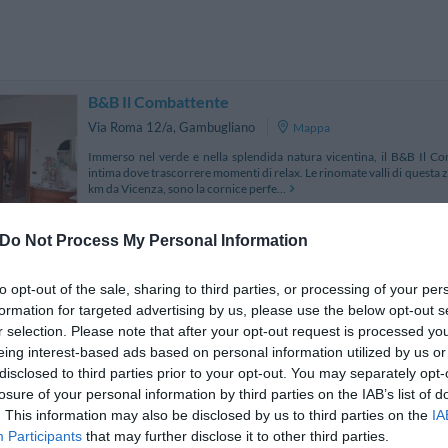
B&B Il Combattente
Via Roma 12/a
,
Gambugliano
Mappa
Immerso nel verde e nella splendida natura vicentina, il B&B Il Co
intima dove trascorrere momenti di relax. Le rinomate valli di questa 
km da Vicenza, sono la cornice perfe...
Do Not Process My Personal Information
Best Western Hotel Tre Torri
to opt-out of the sale, sharing to third parties, or processing of your per
8.15 km 
formation for targeted advertising by us, please use the below opt-out s
Via Tavernelle 71
,
Altavilla Vicentina
Mappa
r selection. Please note that after your opt-out request is processed y
Il Best Western Hotel Tre Torri è situato ad Altavilla Vicentina in posi
eing interest-based ads based on personal information utilized by us or
di Vicenza e alle Ville del Palladio, nei pressi del Polo fieristico e a p
disclosed to third parties prior to your opt-out. You may separately opt-
Ideale per viaggi d...
losure of your personal information by third parties on the IAB’s list of
La struttura vicino Gambugliano con più giudizi, ben 33
. This information may also be disclosed by us to third parties on the
IA
Participants
that may further disclose it to other third parties.