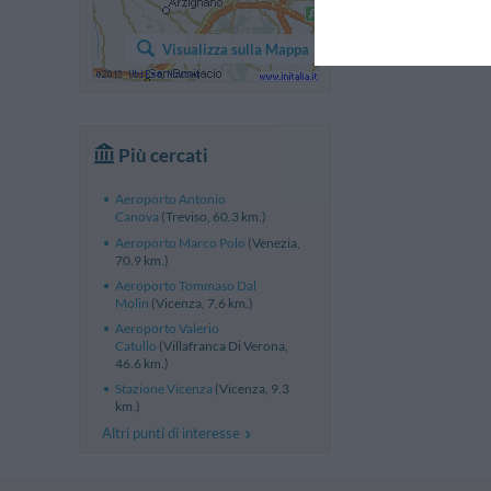
Visualizza sulla Mappa
Più cercati
Aeroporto Antonio
Canova
(Treviso, 60.3 km.)
Aeroporto Marco Polo
(Venezia,
70.9 km.)
Aeroporto Tommaso Dal
Molin
(Vicenza, 7.6 km.)
Aeroporto Valerio
Catullo
(Villafranca Di Verona,
46.6 km.)
Stazione Vicenza
(Vicenza, 9.3
km.)
Altri punti di interesse