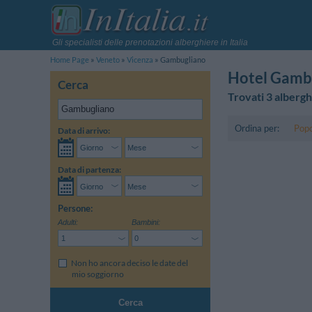
Gli specialisti delle prenotazioni alberghiere in Italia
Home Page
Veneto
Vicenza
Gambugliano
Hotel Gamb
Cerca
Trovati 3 albergh
Ordina per:
Popo
Data di arrivo:
Data di partenza:
Persone:
Adulti:
Bambini:
Non ho ancora deciso le date del
mio soggiorno
Cerca