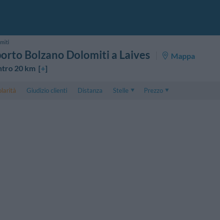
miti
orto Bolzano Dolomiti a Laives
Mappa
ntro 20 km [
+
]
larità
Giudizio clienti
Distanza
Stelle
Prezzo
Prezzo
5 . . 1
Prezzo Camera Doppia
1 . . 5
Prezzo Camera Tripla