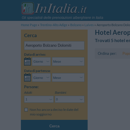
Gli specialisti delle prenotazioni alberghiere in Italia
Home Page
Trentino-Alto Adige
Bolzano
Laives
Aeroporto Bolzano Dolo
Hotel Aerop
Cerca
Trovati 5 hotel e
Ordina per:
Popo
Data di arrivo:
Data di partenza:
Persone:
Adulti:
Bambini:
Non ho ancora deciso le date del
mio soggiorno
Cerca