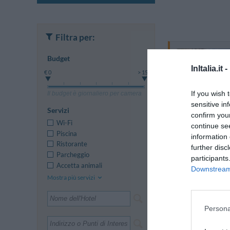
Filtra per:
Budget
InItalia.it -
€ 0
> 150
If you wish 
Il budget è giornaliero per camera
sensitive in
Servizi
confirm you
Wi-Fi
continue se
Piscina
information 
Ristorante
further disc
Parcheggio
participants
Accetta animali
Downstream 
Mostra più servizi
Persona