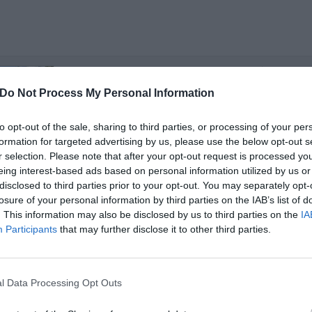
Parkhotel Luna Mondschein
4.70 km da
via Piave 15
,
Bolzano
Mappa
Do Not Process My Personal Information
Il Parkhotel Luna Mondschein è situato a Bolzano nella quiete di un be
dal centro e dalle attrattive della città. Elegante e confortevol
to opt-out of the sale, sharing to third parties, or processing of your per
dell'ospitalità, ovvero da quando, gi...
formation for targeted advertising by us, please use the below opt-out s
La soluzione più vicina per il tuo soggiorno a Aeroport
r selection. Please note that after your opt-out request is processed y
eing interest-based ads based on personal information utilized by us or
disclosed to third parties prior to your opt-out. You may separately opt-
losure of your personal information by third parties on the IAB’s list of
Hotel Villa Groff
12.00 km
. This information may also be disclosed by us to third parties on the
IA
Via Stazione 80
,
Ora
Mappa
Participants
that may further disclose it to other third parties.
L’Hotel Villa Groff sorge a 800 mt dal caratteristico centro di Ora, 
Dolomiti, a Bolzano (18km), a Merano (35km) e a Trento (30km). La s
chi desidera trascorrere piacevol...
La struttura vicino Aeroporto Bolzano Dolomiti con i mig
l Data Processing Opt Outs