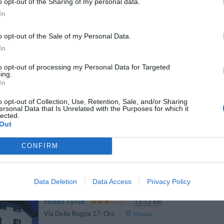
o opt-out of the Sharing of my personal data.
Gasthof Zur Sonne
In
10.37 km
Eggentalerstr 7
,
Cardano
Mappa
o opt-out of the Sale of my Personal Data.
Gasthof Zur Sonne, albergo recentemente rinnovato e a conduzione fa
In
nel cuore della Val d'Ega. La sua posizione strategica, a 5 minut
raggiungere comodamente le splendide monta...
to opt-out of processing my Personal Data for Targeted
ing.
In
o opt-out of Collection, Use, Retention, Sale, and/or Sharing
Hotel Elefant
12.94 km
ersonal Data that Is Unrelated with the Purposes for which it
lected.
Piazza Principale 45
,
Ora
Mappa
Out
L’Hotel Elefant è situato nel centro storico di Ora in Alto Adige. La 
ideale per svolgere escursioni nei dintorni, come per esempio a Caldar
CONFIRM
di Fiemme, i comprensori sci...
Data Deletion
Data Access
Privacy Policy
Hotel Tyrol
13.12 km
Via Della Roggia 17
,
Ora
Mappa