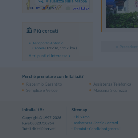
Visualizza sulla Mappa
Più cercati
Aeroporto Antonio
Precedent
Canova
(Treviso, 112.6 km.)
Altri punti di interesse
Perché prenotare con InItalia.it?
Risparmio Garantito
Assistenza Telefonica
Semplice e Veloce
Massima Sicurezza
InItalia.it Srl
Sitemap
Chi Siamo
Copyright © 1997-2026
Assistenza Clienti e Contatti
P.iva 08320750964
Termini e Condizioni generali
Tutti i diritti Riservati