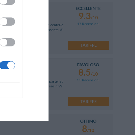
ECCELLENTE
9.3
/10
17 Recensioni
migliare, si trova in posizione centrale
i dal casello autostradale, consente di
TARIFFE
FAVOLOSO
8.5
/10
33 Recensioni
struttura costituisce il punto di partenza
o sulla “Strada del vino”, Cavalese in Val
TARIFFE
OTTIMO
8
/10