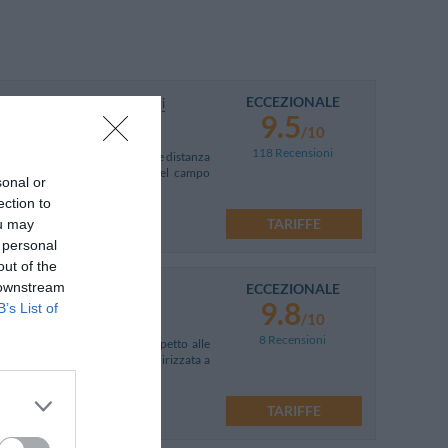
ECCEZIONALE
 Aeroporto Bolzano Dolomiti
9.5
/10
118 Recensioni
llissimo parco secolare, a breve distanza
e, vanta una lunga esperienza nel campo
sonal or
ection to
o Bolzano Dolomiti
TARIFFE
ou may
 personal
out of the
 downstream
ECCEZIONALE
9.8
B’s List of
/10
8 Recensioni
in una posizione strategica rispetto alle
truttura è particolarmente indirizzata a
liori giudizi
TARIFFE