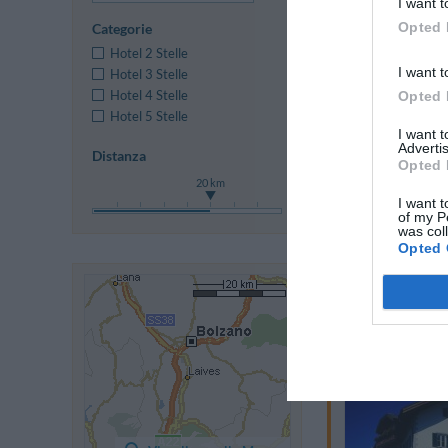
I want t
Opted 
Categorie
Hotel 2 Stelle
I want t
Hotel 3 Stelle
Hotel 4 Stelle
Opted 
Hotel 5 Stelle
I want 
Advertis
Distanza
Opted 
20 km
I want t
of my P
was col
Opted 