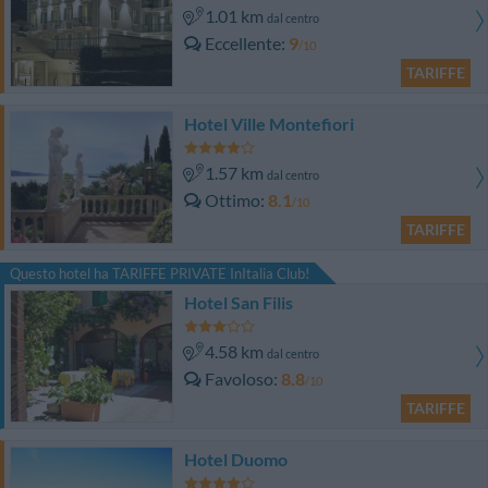
1.01 km
dal centro
Eccellente
9
/10
TARIFFE
Hotel Ville Montefiori
1.57 km
dal centro
Ottimo
8.1
/10
TARIFFE
Questo hotel ha TARIFFE PRIVATE InItalia Club!
Hotel San Filis
4.58 km
dal centro
Favoloso
8.8
/10
TARIFFE
Hotel Duomo