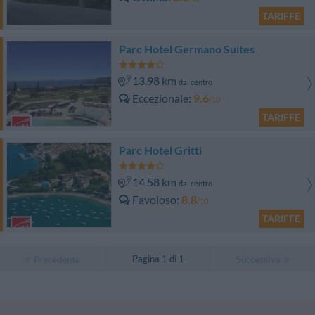
TARIFFE
Parc Hotel Germano Suites
13.98 km
dal centro
Eccezionale
9.6
/10
TARIFFE
Parc Hotel Gritti
14.58 km
dal centro
Favoloso
8.8
/10
TARIFFE
Pagina 1 di 1
Precedente
Successiva