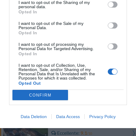
6.40 km
dal centro
I want to opt-out of the Sharing of my
personal data.
0 Recensioni
Opted In
TARIFFE
I want to opt-out of the Sale of my
Personal Data.
Barchi Resort - Apartments & Suites
Opted In
4.41 km
dal centro
I want to opt-out of processing my
0 Recensioni
Personal Data for Targeted Advertising.
Opted In
TARIFFE
I want to opt-out of Collection, Use,
Retention, Sale, and/or Sharing of my
Personal Data that Is Unrelated with the
Villenpark Sanghen
Purposes for which it was collected.
Opted Out
6.26 km
dal centro
CONFIRM
Buono
7.9
/10
TARIFFE
Data Deletion
Data Access
Privacy Policy
Il Colombaro
5.46 km
dal centro
Eccellente
9.1
/10