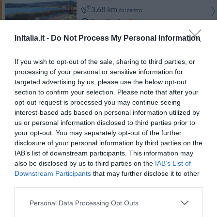
3.68 km
dal centro
Eccellente
9
/10
TARIFFE
InItalia.it -
Do Not Process My Personal Information
Hotel Salò du Parc
If you wish to opt-out of the sale, sharing to third parties, or
processing of your personal or sensitive information for
3.35 km
dal centro
targeted advertising by us, please use the below opt-out
Favoloso
8.5
section to confirm your selection. Please note that after your
/10
opt-out request is processed you may continue seeing
TARIFFE
interest-based ads based on personal information utilized by
us or personal information disclosed to third parties prior to
Hotel Maderno
your opt-out. You may separately opt-out of the further
disclosure of your personal information by third parties on the
2.68 km
dal centro
IAB’s list of downstream participants. This information may
Favoloso
8.5
/10
also be disclosed by us to third parties on the
IAB’s List of
TARIFFE
Downstream Participants
that may further disclose it to other
third parties.
Hotel Belvedere
Personal Data Processing Opt Outs