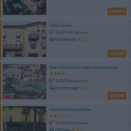
TARIFFE
Villa Giulia
13.01 km
dal centro
Eccellente
9.3
/10
TARIFFE
Parc Hotel Germano Apartments
14.00 km
dal centro
Eccezionale
9.7
/10
TARIFFE
Hotel Montebaldina
14.54 km
dal centro
Ottimo
8.3
/10