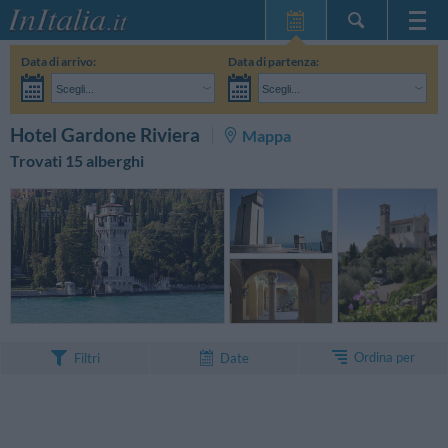
Home Page
Data di arrivo:
Data di partenza:
Le mie Prenotazioni
Scegli...
Scegli...
InItalia Club
Adulti:
Non ho ancora deciso le date del mio soggiorno
Bambini:
CERCA
Hotel Gardone Riviera
Mappa
Lingua
Trovati 15 alberghi
Ordina per
Filtri
Date