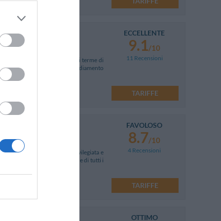
TARIFFE
ECCELLENTE
9.1
/10
11 Recensioni
tà a breve distanza dalle celebri terme di
costruita sulle rovine di un insediamento
TARIFFE
FAVOLOSO
8.7
/10
4 Recensioni
o Terme, in una posizione privilegiata e
x e benessere, l'albergo dispone di tutti i
TARIFFE
OTTIMO