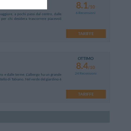
8.1
/10
6 Recensioni
maggiore, a pochi passi dal centro, dalle
e per chi desidera trascorrere piacevoli
TARIFFE
OTTIMO
8.4
/10
24 Recensioni
tro e dalle terme. L'albergo ha un grande
ello di Tabiano. Nel verde del giardino è
TARIFFE