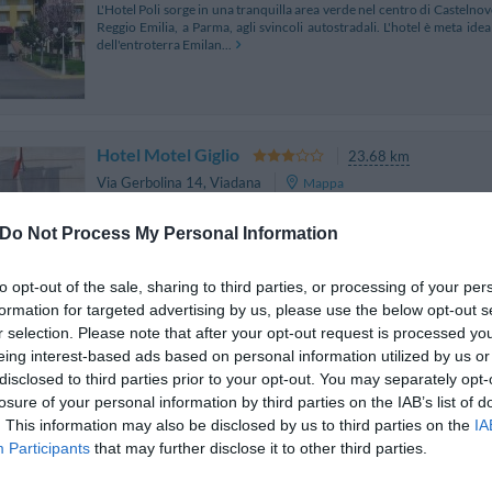
L'Hotel Poli sorge in una tranquilla area verde nel centro di Castelnovo
Reggio Emilia, a Parma, agli svincoli autostradali. L'hotel è meta ideal
dell'entroterra Emilan...
Hotel Motel Giglio
23.68 km
Via Gerbolina 14
,
Viadana
Mappa
Hotel Motel Giglio è una nuova e moderna struttura in puro american 
Do Not Process My Personal Information
fuori dal centro di Viadana, ma in posizione strategica rispetto a Sab
Casalmaggiore, a Guastalla, a Regg...
to opt-out of the sale, sharing to third parties, or processing of your per
formation for targeted advertising by us, please use the below opt-out s
r selection. Please note that after your opt-out request is processed y
eing interest-based ads based on personal information utilized by us or
Hotel Corte Business
23.59 km
disclosed to third parties prior to your opt-out. You may separately opt-
Via Buozzi 17
,
Cavriago
Mappa
losure of your personal information by third parties on the IAB’s list of
L’Hotel Corte Business è un nuovissimo albergo di Cavriago situato n
. This information may also be disclosed by us to third parties on the
IA
Tegge, a breve distanza dalle uscite autostradali Campegine - Terre 
Participants
that may further disclose it to other third parties.
dei migliori comfort, rappresenta...