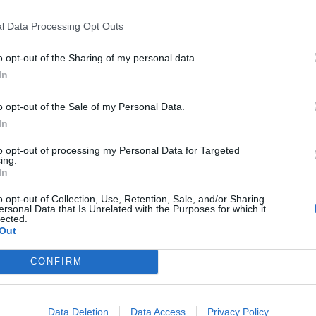
l Data Processing Opt Outs
Antico Borgo Di Tabiano
21.88 km
o opt-out of the Sharing of my personal data.
Via Castello 4
,
Tabiano Castello
Mappa
In
L’Hotel Antico Borgo Di Tabiano si trova a Tabiano Castello antica cit
Tabiano e Salsomaggiore. La struttura risale all’XI secolo ed è stata 
o opt-out of the Sale of my Personal Data.
romano, oggi trasformata in...
In
to opt-out of processing my Personal Data for Targeted
ing.
In
Albergo Hotel Boomerang
22.05 km
viale Fidenza 43
,
Tabiano Terme
Mappa
o opt-out of Collection, Use, Retention, Sale, and/or Sharing
ersonal Data that Is Unrelated with the Purposes for which it
L'Hotel Boomerang è una struttura 3 stelle Superior situata a Tabian
lected.
tranquilla a pochi passi dal centro. Ideale per una vacanza di puro rela
Out
comfort in ambienti comodi e...
CONFIRM
Albergo Nazionale
Data Deletion
Data Access
Privacy Policy
24.51 km