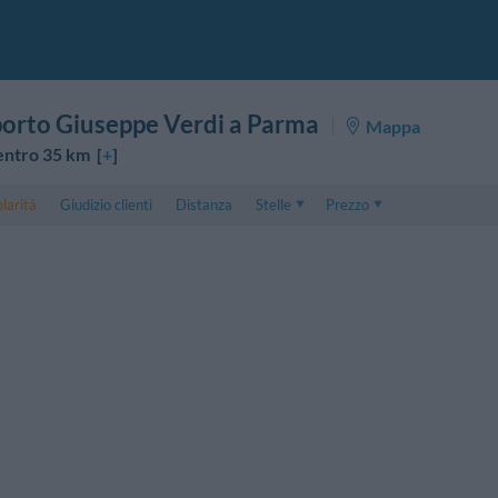
orto Giuseppe Verdi a Parma
Mappa
entro 35 km [
+
]
larità
Giudizio clienti
Distanza
Stelle
Prezzo
Prezzo
5 . . 1
Prezzo Camera Doppia
1 . . 5
Prezzo Camera Tripla