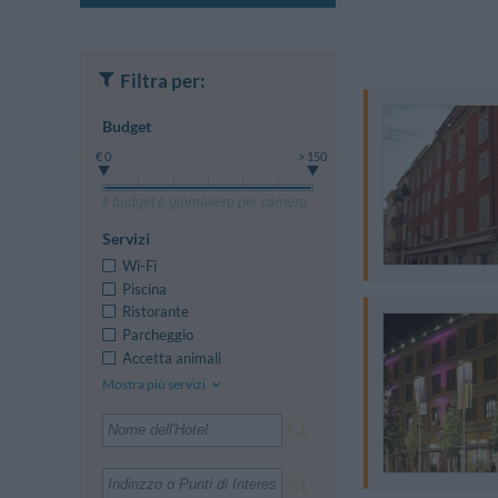
Filtra per:
Budget
€ 0
> 150
Il budget è giornaliero per camera
Servizi
Wi-Fi
Piscina
Ristorante
Parcheggio
Accetta animali
Mostra più servizi