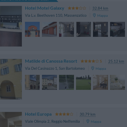
Hotel Motel Galaxy
32.84 km
Via L.v. Beethoven 110
,
Massenzatico
Mappa
Matilde di Canossa Resort
25.12 km
Via Del Casinazzo 1
,
San Bartolomeo
Mappa
Hotel Europa
30.79 km
Viale Olimpia 2
,
Reggio Nell'emilia
Mappa