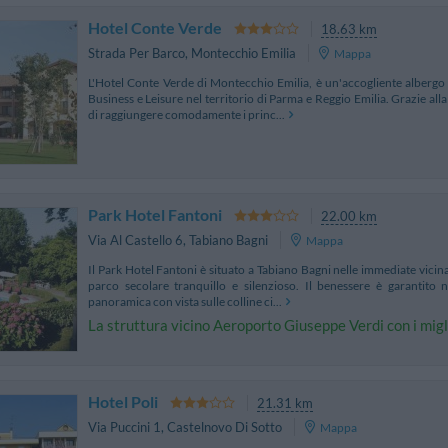
Hotel Conte Verde
18.63 km
Strada Per Barco
,
Montecchio Emilia
Mappa
L'Hotel Conte Verde di Montecchio Emilia, è un'accogliente albergo
Business e Leisure nel territorio di Parma e Reggio Emilia. Grazie all
di raggiungere comodamente i princ...
Park Hotel Fantoni
22.00 km
Via Al Castello 6
,
Tabiano Bagni
Mappa
Il Park Hotel Fantoni è situato a Tabiano Bagni nelle immediate vicin
parco secolare tranquillo e silenzioso. Il benessere è garantito n
panoramica con vista sulle colline ci...
La struttura vicino Aeroporto Giuseppe Verdi con i migli
Hotel Poli
21.31 km
Via Puccini 1
,
Castelnovo Di Sotto
Mappa