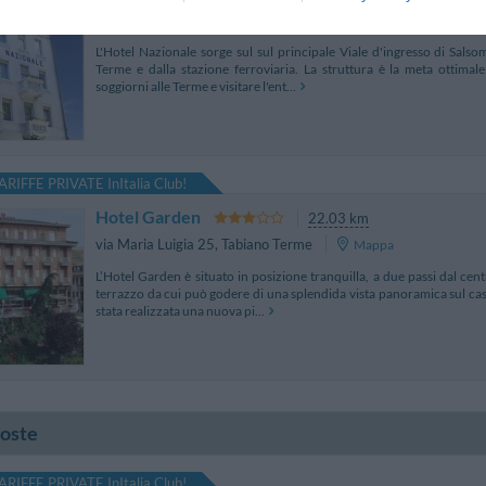
Viale Matteotti 43
,
Salsomaggiore Terme
Mappa
L'Hotel Nazionale sorge sul sul principale Viale d'ingresso di Salso
Terme e dalla stazione ferroviaria. La struttura è la meta ottimal
soggiorni alle Terme e visitare l'ent...
ARIFFE PRIVATE InItalia Club!
Hotel Garden
22.03 km
via Maria Luigia 25
,
Tabiano Terme
Mappa
L’Hotel Garden è situato in posizione tranquilla, a due passi dal cen
terrazzo da cui può godere di una splendida vista panoramica sul cast
stata realizzata una nuova pi...
poste
ARIFFE PRIVATE InItalia Club!