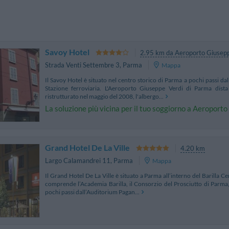
Savoy Hotel
2.95 km da Aeroporto Giusepp
Strada Venti Settembre 3
,
Parma
Mappa
Il Savoy Hotel è situato nel centro storico di Parma a pochi passi da
Stazione ferroviaria. L'Aeroporto Giuseppe Verdi di Parma dis
ristrutturato nel maggio del 2008, l'albergo...
La soluzione più vicina per il tuo soggiorno a Aeroport
Grand Hotel De La Ville
4.20 km
Largo Calamandrei 11
,
Parma
Mappa
Il Grand Hotel De La Ville è situato a Parma all’interno del Barilla C
comprende l’Academia Barilla, il Consorzio del Prosciutto di Parma, 
pochi passi dall’Auditorium Pagan...