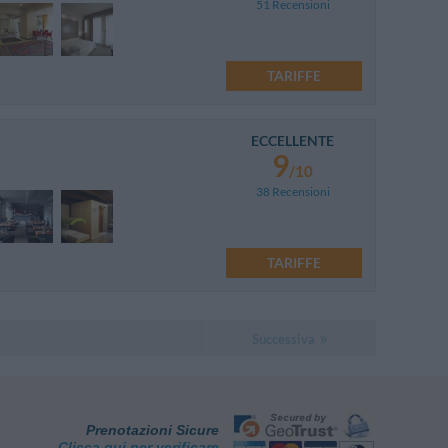
51 Recensioni
TARIFFE
ECCELLENTE
9
/10
38 Recensioni
TARIFFE
Successiva
Prenotazioni Sicure
Clicca qui per verificare