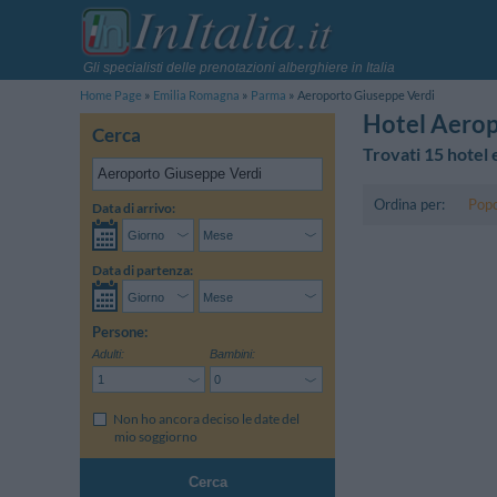
Gli specialisti delle prenotazioni alberghiere in Italia
Home Page
Emilia Romagna
Parma
Aeroporto Giuseppe Verdi
Hotel Aerop
Cerca
Trovati 15 hotel 
Ordina per:
Popo
Data di arrivo:
Data di partenza:
Persone:
Adulti:
Bambini:
Non ho ancora deciso le date del
mio soggiorno
Cerca