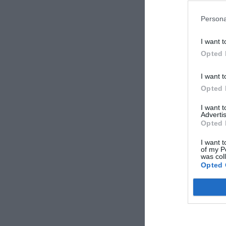
Persona
I want t
Opted 
I want t
Opted 
I want 
Advertis
Opted 
I want t
of my P
was col
Opted 