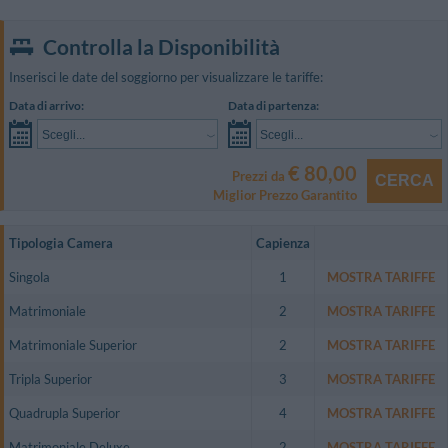
Controlla la Disponibilità
Inserisci le date del soggiorno per visualizzare le tariffe:
Data di arrivo:
Data di partenza:
Scegli...
Scegli...
€ 80,00
Prezzi da
CERCA
Miglior Prezzo Garantito
Tipologia Camera
Capienza
Singola
1
MOSTRA TARIFFE
Matrimoniale
2
MOSTRA TARIFFE
Matrimoniale Superior
2
MOSTRA TARIFFE
Tripla Superior
3
MOSTRA TARIFFE
Quadrupla Superior
4
MOSTRA TARIFFE
Matrimoniale Deluxe
2
MOSTRA TARIFFE