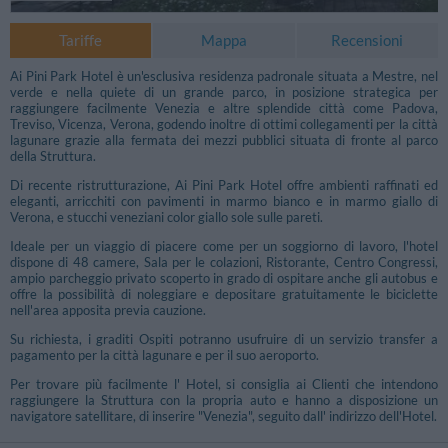
Tariffe
Mappa
Recensioni
Ai Pini Park Hotel è un'esclusiva residenza padronale situata a Mestre, nel
verde e nella quiete di un grande parco, in posizione strategica per
raggiungere facilmente Venezia e altre splendide città come Padova,
Treviso, Vicenza, Verona, godendo inoltre di ottimi collegamenti per la città
lagunare grazie alla fermata dei mezzi pubblici situata di fronte al parco
della Struttura.
Di recente ristrutturazione, Ai Pini Park Hotel offre ambienti raffinati ed
eleganti, arricchiti con pavimenti in marmo bianco e in marmo giallo di
Verona, e stucchi veneziani color giallo sole sulle pareti.
Ideale per un viaggio di piacere come per un soggiorno di lavoro, l'hotel
dispone di 48 camere, Sala per le colazioni, Ristorante, Centro Congressi,
ampio parcheggio privato scoperto in grado di ospitare anche gli autobus e
offre la possibilità di noleggiare e depositare gratuitamente le biciclette
nell'area apposita previa cauzione.
Su richiesta, i graditi Ospiti potranno usufruire di un servizio transfer a
pagamento per la città lagunare e per il suo aeroporto.
Per trovare più facilmente l' Hotel, si consiglia ai Clienti che intendono
raggiungere la Struttura con la propria auto e hanno a disposizione un
navigatore satellitare, di inserire "Venezia", seguito dall' indirizzo dell'Hotel.