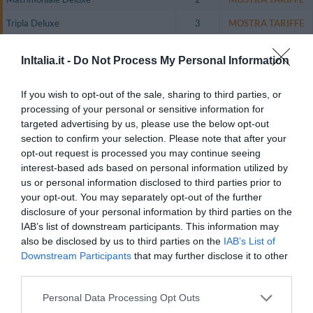
Tripla Deluxe
3
MOSTRA TARIFFE
Quadrupla Deluxe
4
MOSTRA TARIFFE
InItalia.it -
Do Not Process My Personal Information
Camera Familiare (2 Adulti + 3 Bambini)
5
MOSTRA TARIFFE
If you wish to opt-out of the sale, sharing to third parties, or
L'hotel dispone di 48 camere elegantemente arredate, arricchite con
processing of your personal or sensitive information for
tendaggi e copriletti in coordinato, "applique" in vetro di Murano alle pareti,
pavimenti in parquet o co moquette.
targeted advertising by us, please use the below opt-out
section to confirm your selection. Please note that after your
Le camere doppie Standard, piccole ma confortevoli e per non fumatori,
sono dotate di minibar, TV color satellitare, collegamento a Internet,
opt-out request is processed you may continue seeing
PayTV, bagno privato con box doccia.
interest-based ads based on personal information utilized by
us or personal information disclosed to third parties prior to
Le Junior Suite dispongono di scrittoio e di tavolo, mentre le Suite offrono
due aree separate, una per la camera da letto, l'altra per soggiorno e
your opt-out. You may separately opt-out of the further
studio.
disclosure of your personal information by third parties on the
IAB’s list of downstream participants. This information may
Innumerevoli le dotazioni per soddisfare qualunque tipo di esigenza:
impianto di climatizzazione autonomo, cassaforte, TV color satellitare e
also be disclosed by us to third parties on the
IAB’s List of
PayTV, web TV (per la navigazione Internet attraverso il televisore) e
Downstream Participants
that may further disclose it to other
musica on demand.
third parties.
Le Suite dispongono di bagni con vasca idromassaggio, mentre le Junior
Suite hanno vasca o doccia, quest'ultima con box extralarge di grandi
Personal Data Processing Opt Outs
dimensioni.