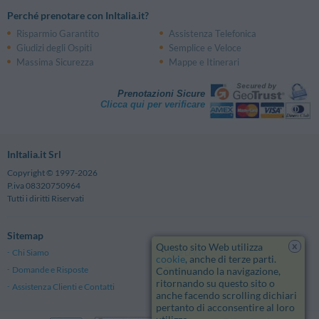
Pattinaggio Parco Della Bissuola
4.12 km
Perché prenotare con InItalia.it?
Via Rielta - Mestre
Risparmio Garantito
Assistenza Telefonica
Piscina Bissuola
4.19 km
Giudizi degli Ospiti
Semplice e Veloce
Via Rielta, 90 - Mestre
Massima Sicurezza
Mappe e Itinerari
Tennis Parco Bissuola
4.19 km
Via Rielta, 90 - Mestre
Sporting Club Mestre
4.93 km
Prenotazioni Sicure
Palestra As Palestroteca
4.95 km
Clicca qui per verificare
Sp30 , 36 - Borbiago
InItalia.it Srl
Copyright © 1997-2026
P.iva 08320750964
Tutti i diritti Riservati
Sitemap
x
Questo sito Web utilizza
Chi Siamo
Note Legali
cookie
, anche di terze parti.
Domande e Risposte
Privacy
Continuando la navigazione,
ritornando su questo sito o
Assistenza Clienti e Contatti
Termini e Condizioni generali
anche facendo scrolling dichiari
pertanto di acconsentire al loro