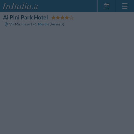
Ai Pini Park Hotel
Home Page
Via Miranese 176
,
Mestre
(Venezia)
Le mie Prenotazioni
InItalia Club
Lingua