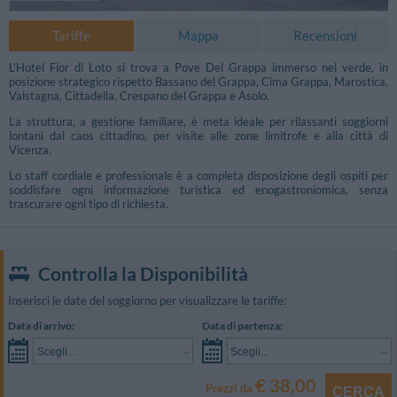
Tariffe
Mappa
Recensioni
L'Hotel Fior di Loto si trova a Pove Del Grappa immerso nel verde, in
posizione strategico rispetto Bassano del Grappa, Cima Grappa, Marostica,
Valstagna, Cittadella, Crespano del Grappa e Asolo.
La struttura, a gestione familiare, è meta ideale per rilassanti soggiorni
lontani dal caos cittadino, per visite alle zone limitrofe e alla città di
Vicenza.
Lo staff cordiale e professionale è a completa disposizione degli ospiti per
soddisfare ogni informazione turistica ed enogastroniomica, senza
trascurare ogni tipo di richiesta.
Controlla la Disponibilità
Inserisci le date del soggiorno per visualizzare le tariffe:
Foto Libere
Data di arrivo:
Data di partenza:
Scegli...
Scegli...
€ 38,00
Prezzi da
CERCA