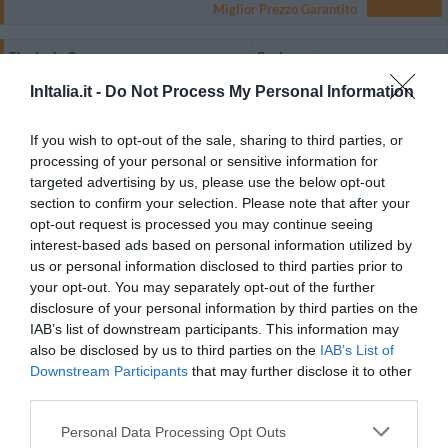
Miglior Prezzo Garantito
Tipologia Camera
Capienza
Singola
1
MOSTRA TARIFFE
InItalia.it -
Do Not Process My Personal Information
Doppia
2
MOSTRA TARIFFE
If you wish to opt-out of the sale, sharing to third parties, or
Matrimoniale
2
MOSTRA TARIFFE
processing of your personal or sensitive information for
targeted advertising by us, please use the below opt-out
Tripla
3
MOSTRA TARIFFE
section to confirm your selection. Please note that after your
opt-out request is processed you may continue seeing
Le camere sono state ristrutturate recentemente, comode e spaziose, sono
interest-based ads based on personal information utilized by
dotate di aria condizionata, TV color, telefono con linea diretta, bagno
privato con doccia.
us or personal information disclosed to third parties prior to
your opt-out. You may separately opt-out of the further
Camere disponibili: Singola, Doppia, Matrimoniale, Tripla.
disclosure of your personal information by third parties on the
IAB’s list of downstream participants. This information may
also be disclosed by us to third parties on the
IAB’s List of
Servizi Inclusi nel prezzo
Downstream Participants
that may further disclose it to other
third parties.
Accettati Animali Piccola Taglia
Check In e Check Out Rapidi
Ristorante e Bar
Deposito Bagagli
Informazioni Turistiche
Personal Data Processing Opt Outs
Personale Multilingua
Sala Lettura