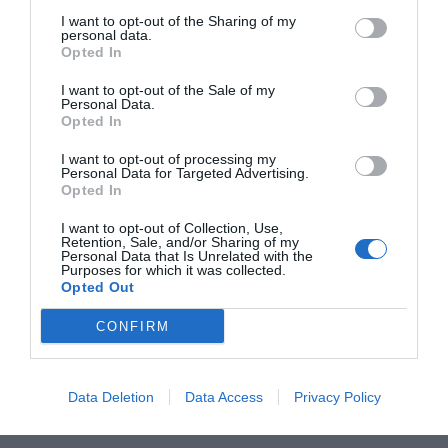
L'hotel dispone di un raffinato ristorante e una pizzeria con forno a legna e
Sala TV
Servizio Fax
I want to opt-out of the Sharing of my
Servizi a Pagamento
60 tipi di pizze diverse.
personal data.
Servizio Fotocopiatrice
Opted In
La sala bar è dotata di sala interna, terrazza con vista panoramica e una
Bar
Biliardo
sala giochi con biliardo e calcio balilla.
Caratteristiche dell'hotel
Caffetteria
Connessione ad Internet
I want to opt-out of the Sale of my
Cucina Internazionale
Cucina Tipica Locale
Personal Data.
Camere Fumatori
Camere Non Fumatori
Opted In
Internet Point
Pranzo al sacco
Camere familiari
Design hotel
Ristorante
Ristorazione per gruppi
Gay Friendly
Giardino
I want to opt-out of processing my
Sala Giochi
Snack bar
Personal Data for Targeted Advertising.
Hotel Business
Ristrutturato recentemente
Opted In
Terrazza
Vista Panoramica
I want to opt-out of Collection, Use,
Retention, Sale, and/or Sharing of my
Personal Data that Is Unrelated with the
Purposes for which it was collected.
Opted Out
CONFIRM
Data Deletion
Data Access
Privacy Policy