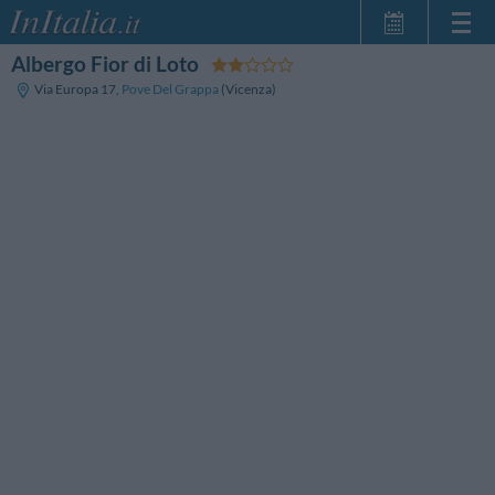
Albergo Fior di Loto
Home Page
Via Europa 17
,
Pove Del Grappa
(Vicenza)
Le mie Prenotazioni
InItalia Club
Lingua