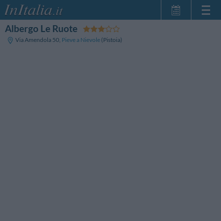
Albergo Le Ruote
Home Page
Via Amendola 50
,
Pieve a Nievole
(Pistoia)
Le mie Prenotazioni
InItalia Club
Lingua