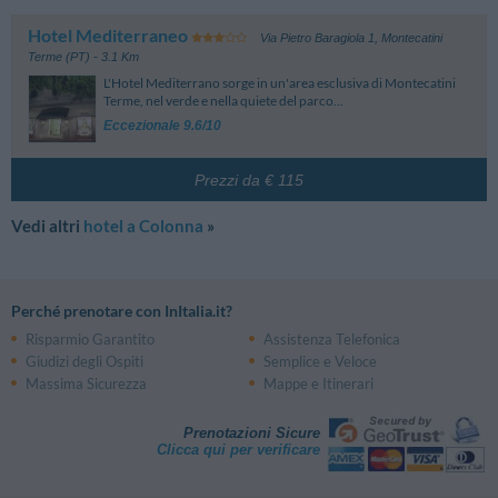
Hotel Mediterraneo
Via Pietro Baragiola 1
,
Montecatini
Terme (PT)
- 3.1 Km
L'Hotel Mediterrano sorge in un'area esclusiva di Montecatini
Terme, nel verde e nella quiete del parco...
Eccezionale 9.6/10
Prezzi da € 115
Vedi altri
hotel a Colonna
»
Perché prenotare con InItalia.it?
Risparmio Garantito
Assistenza Telefonica
Giudizi degli Ospiti
Semplice e Veloce
Massima Sicurezza
Mappe e Itinerari
Prenotazioni Sicure
Clicca qui per verificare