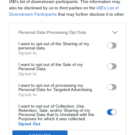
IAB’s list of downstream participants. This information may
Aria condizionata nelle aree
Cassaforte
Ristorante e Bar
comuni
also be disclosed by us to third parties on the
IAB’s List of
Check In e Check Out Rapidi
Connessione ad Internet
Deposito Bagagli
Downstream Participants
that may further disclose it to other
Presso il “Vivo Restaurant” sottostante l'Hotel, è possibile gustare pranzi e
Parcheggio Esterno su strada
Parcheggio Interno Coperto
third parties.
Servizi a Pagamento
cene all'insegna della migliore tradizione culinaria toscana con specialità di
Personale Multilingua
Reception - 24 ore su 24
pesce e carne fra cui l'immancabile bistecca alla fiorentina. Si offre anche
Sala Giochi Bimbi
Sala TV
pizza cotta nel forno a legna.
Personal Data Processing Opt Outs
Accettati Animali
Accettati Animali Piccola Taglia
Caratteristiche dell'hotel
Bar
Caffetteria
I want to opt-out of the Sharing of my
Cucina Dietetica
Cucina Internazionale
personal data.
Camere Fumatori
Camere Insonorizzate
Cucina Tipica Locale
Noleggio Biciclette
Opted In
Camere Non Fumatori
Camere familiari
Percorsi in bicicletta
Pranzo al sacco
Gay Friendly
Giardino
Quotidiani
Ricevimenti / Banchetti /
I want to opt-out of the Sale of my
Hotel Business
Parco giochi per bambini
Cerimonie
Personal Data.
Ristrutturato recentemente
Terrazza
Opted In
Ristorante
Ristorazione per gruppi
Vista Panoramica
Sala Banchetti / Ricevimenti
Servizio Fax
I want to opt-out of processing my
Servizio Fotocopiatrice
Servizio di Baby Sitter
Personal Data for Targeted Advertising.
Snack bar
Tour della città
Opted In
Transfer da/per Aeroporto
Transfer da/per Fiera
Transfer da/per Porto
Transfer da/per Spiaggia
I want to opt-out of Collection, Use,
Retention, Sale, and/or Sharing of my
Personal Data that Is Unrelated with the
Purposes for which it was collected.
Opted Out