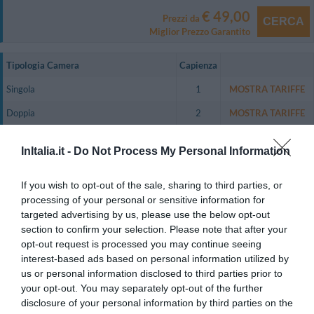
€ 49,00
Prezzi da
CERCA
Miglior Prezzo Garantito
Tipologia Camera
Capienza
Singola
1
MOSTRA TARIFFE
Doppia
2
MOSTRA TARIFFE
Matrimoniale
2
MOSTRA TARIFFE
InItalia.it -
Do Not Process My Personal Information
Doppia uso Singola
1
MOSTRA TARIFFE
If you wish to opt-out of the sale, sharing to third parties, or
Grazie alla recente ristrutturazione ed ammodernamento, tutte le camere
processing of your personal or sensitive information for
sono dotate di ogni comfort per offrire un servizio
targeted advertising by us, please use the below opt-out
d'avanguardia garantendo il massimo dell'igiene.
section to confirm your selection. Please note that after your
Camere disponibili: Singola, Doppia, Matrimoniale, Doppia uso Singola.
opt-out request is processed you may continue seeing
interest-based ads based on personal information utilized by
us or personal information disclosed to third parties prior to
your opt-out. You may separately opt-out of the further
Servizi Inclusi nel prezzo
disclosure of your personal information by third parties on the