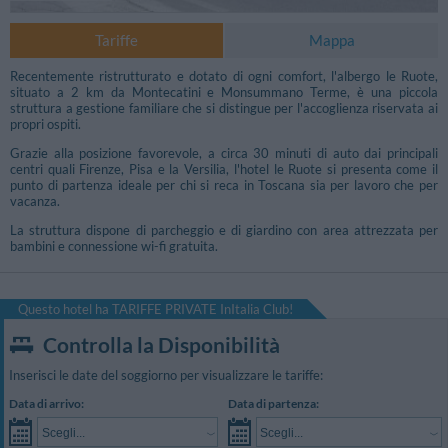
Tariffe
Mappa
Recentemente ristrutturato e dotato di ogni comfort, l'albergo le Ruote,
situato a 2 km da Montecatini e Monsummano Terme, è una piccola
struttura a gestione familiare che si distingue per l'accoglienza riservata ai
propri ospiti.
Grazie alla posizione favorevole, a circa 30 minuti di auto dai principali
centri quali Firenze, Pisa e la Versilia, l'hotel le Ruote si presenta come il
punto di partenza ideale per chi si reca in Toscana sia per lavoro che per
vacanza.
La struttura dispone di parcheggio e di giardino con area attrezzata per
bambini e connessione wi-fi gratuita.
Questo hotel ha TARIFFE PRIVATE InItalia Club!
Controlla la Disponibilità
Foto Giardino / Piscina
Inserisci le date del soggiorno per visualizzare le tariffe:
Data di arrivo:
Data di partenza:
Scegli...
Scegli...